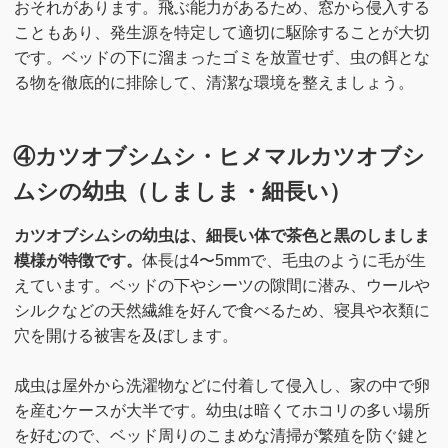
おそれがあります。飛ぶ能力があるため、窓から侵入する
こともあり、発生源を特定して適切に駆除することが大切
です。ベッドの下に溜まったゴミを放置せず、虫の餌とな
る物を徹底的に排除して、清潔な環境を整えましょう。
④カツオブシムシ・ヒメマルカツオブシ
ムシの幼虫（しましま・細長い）
カツオブシムシの幼虫は、細長い体で茶色と黒のしましま
模様が特徴です。
体長は4〜5mmで、毛虫のように毛が生
えています。ベッドの下やシーツの隙間に潜み、ウールや
シルクなどの天然繊維を好んで食べるため、寝具や衣類に
穴を開ける被害を及ぼします。
成虫は屋外から洗濯物などに付着して侵入し、家の中で卵
を産むケースが大半です。幼虫は暗くてホコリの多い場所
を好むので、ベッド周りのこまめな清掃が繁殖を防ぐ鍵と