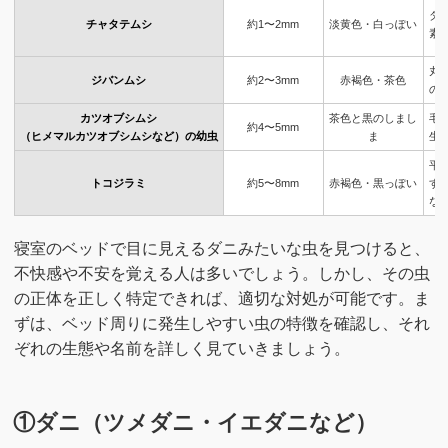
ダ
チャタテムシ
約1〜2mm
淡黄色・白っぽい
素
丸
ジバンムシ
約2〜3mm
赤褐色・茶色
の
カツオブシムシ
茶色と黒のしまし
毛
約4〜5mm
（ヒメマルカツオブシムシなど）の幼虫
ま
生
平
トコジラミ
約5〜8mm
赤褐色・黒っぽい
す
な
寝室のベッドで目に見えるダニみたいな虫を見つけると、
不快感や不安を覚える人は多いでしょう。しかし、その虫
の正体を正しく特定できれば、適切な対処が可能です。ま
ずは、ベッド周りに発生しやすい虫の特徴を確認し、それ
ぞれの生態や名前を詳しく見ていきましょう。
①ダニ（ツメダニ・イエダニなど）