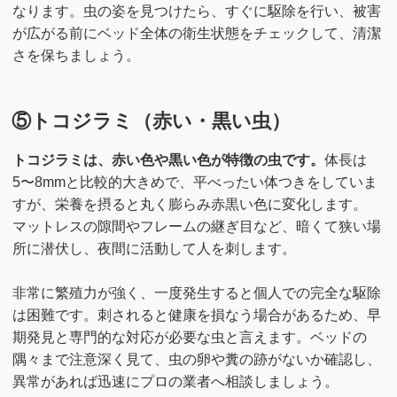
なります。虫の姿を見つけたら、すぐに駆除を行い、被害
が広がる前にベッド全体の衛生状態をチェックして、清潔
さを保ちましょう。
⑤トコジラミ（赤い・黒い虫）
トコジラミは、赤い色や黒い色が特徴の虫です。
体長は
5〜8mmと比較的大きめで、平べったい体つきをしていま
すが、栄養を摂ると丸く膨らみ赤黒い色に変化します。
マットレスの隙間やフレームの継ぎ目など、暗くて狭い場
所に潜伏し、夜間に活動して人を刺します。
非常に繁殖力が強く、一度発生すると個人での完全な駆除
は困難です。刺されると健康を損なう場合があるため、早
期発見と専門的な対応が必要な虫と言えます。ベッドの
隅々まで注意深く見て、虫の卵や糞の跡がないか確認し、
異常があれば迅速にプロの業者へ相談しましょう。