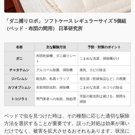
「ダニ捕りロボ」 ソフトケース レギュラーサイズ 5個組
（ベッド・布団の間用） 日革研究所
名前
主な駆除方法
予防・対策のポイント
布団乾燥機、ダニ捕りシー
ダニ
こまめな洗濯、掃除機がけ
ト
チャタテムシ
アルコール除菌、掃除機
換気、カビの除去
ジバンムシ
殺虫剤、粘着トラップ
発生源（乾燥食品など）の廃棄
カツオブシムシ
衣類用防虫剤、掃除機
こまめな洗濯、ホコリの除去
市販の殺虫剤は避ける、隙間を
トコジラミ
専門業者への依頼、熱処理
掃除
ベッドで虫を見つけた時は、その種類に応じた適切な駆除
方法を選択することが重要です。誤った対処は効果が薄い
だけでなく、被害を拡大させるおそれもあります。状況に