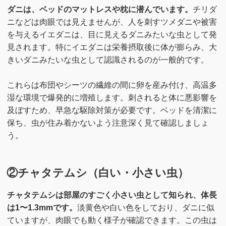
ダニは、ベッドのマットレスや枕に潜んでいます。
チリダ
ニなどは肉眼では見えませんが、人を刺すツメダニや被害
を与えるイエダニは、目に見えるダニみたいな虫として発
見されます。特にイエダニは栄養摂取後に体が膨らみ、大
きいダニみたいな虫として認識されるのが一般的です。
これらは布団やシーツの繊維の間に卵を産み付け、高温多
湿な環境で爆発的に増殖します。刺されると体に悪影響を
及ぼすため、早急な駆除対策が必要です。ベッドを清潔に
保ち、虫が住み着かないよう注意深く見て確認しましょ
う。
②チャタテムシ（白い・小さい虫）
チャタテムシは部屋のすごく小さい虫として知られ、体長
は1〜1.3mmです。
淡黄色や白い色をしており、ダニに似
ていますが、肉眼でも動く様子が確認できます。この虫は