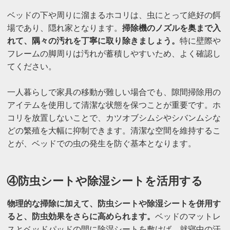
ベッドの下や周りに溜まるホコリは、虫にとって絶好の餌
場であり、隠れ家となります。
掃除機のノズルを奥まで入
れて、隅々の汚れを丁寧に取り除きましょう。
特に壁際や
フレームの脚周りは汚れが蓄積しやすいため、よく確認し
てください。
一人暮らしで家具の移動が難しい場合でも、隙間掃除用の
アイテムを使用して清潔な状態を保つことが重要です。ホ
コリを放置しないことで、カツオブシムシやシバンムシな
どの繁殖を大幅に抑制できます。清潔な空間を維持するこ
とが、ベッドでの虫の発生を防ぐ基本となります。
④防虫シートや除湿シートを活用する
物理的な掃除に加えて、防虫シートや除湿シートを併用す
ると、防虫効果をさらに高められます。
ベッドのマットレ
スとベッドパッドの間に除湿シートを敷けば、就寝中の汗