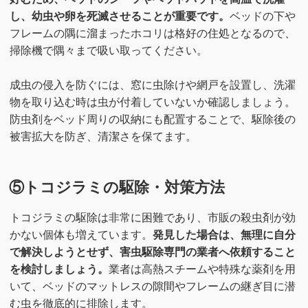
し、幼虫や卵を死滅させることが重要です。
ベッドの下や
フレームの隅に溜まったホコリは格好の住処となるので、
掃除機で隅々まで吸い取ってください。
成虫の侵入を防ぐには、窓に虫除けや網戸を設置し、洗濯
物を取り込む時は虫が付着していないか確認しましょう。
防虫剤をベッド周りの収納にも配置することで、駆除後の
被害拡大を防ぎ、清潔さを保てます。
⑤トコジラミの駆除・対策方法
トコジラミの駆除は非常に困難であり、市販の殺虫剤が効
かない個体も増えています。
発見した場合は、無理に自分
で解決しようとせず、害虫駆除専門の業者へ依頼すること
を検討しましょう。
業者は高熱スチームや特殊な薬剤を用
いて、ベッドのマットレスの隙間やフレームの継ぎ目に潜
む虫を徹底的に排除します。