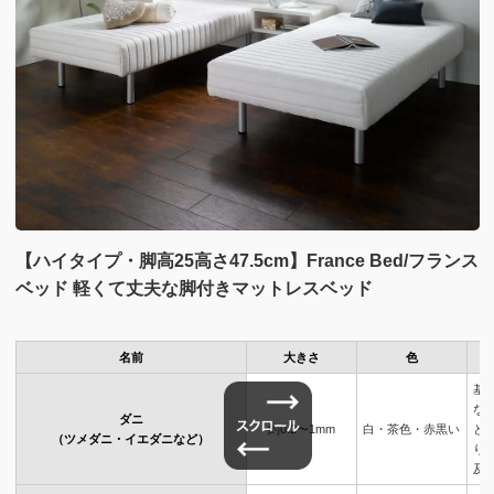
【ハイタイプ・脚高25高さ47.5cm】France Bed/フランス
ベッド 軽くて丈夫な脚付きマットレスベッド
名前
大きさ
色
基
な
ダニ
約0.2〜1mm
白・茶色・赤黒い
と
（ツメダニ・イエダニなど）
り
及