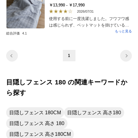
￥13,990 - ￥17,990
2026/07/31
使用する前に一度洗濯しました。フワフワ感
は感じられず、ベットマットを掛けている感
じでゴワつく感じでした。寝返りなので揉ま
もっと見る
総合評価
4.1
れて、少し柔らかさが出て来ました。枕カ
バーも使用しています、こちらは数回の洗濯
で柔らかく肌触りが良くなって来ましたの
1
で、キルトケットも説明どうり、柔らかくな
るのだと思います。長く使えると有るので期
待しての、星4つです。
目隠しフェンス 180 の関連キーワードか
ら探す
目隠しフェンス 180CM
目隠しフェンス 高さ180
目隠しフェンス 高さ 180
目隠しフェンス 高さ180CM