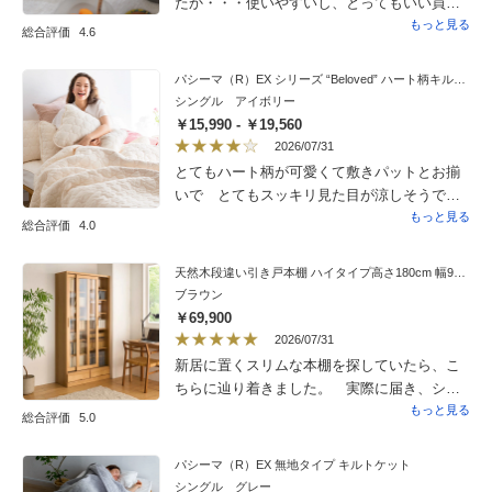
たか・・・使いやすいし、とってもいい買い
物をしたと思います＾＾
もっと見る
総合評価
4.6
パシーマ（R）EX シリーズ “Beloved” ハート柄キルト キルトケット
シングル アイボリー
￥15,990 - ￥19,560
2026/07/31
とてもハート柄が可愛くて敷きパットとお揃
いで とてもスッキリ見た目が涼しそうで気
に入ってます。これから 何回も洗濯すれば
もっと見る
総合評価
4.0
もう少しふんわりするのか？
天然木段違い引き戸本棚 ハイタイプ高さ180cm 幅90cm
ブラウン
￥69,900
2026/07/31
新居に置くスリムな本棚を探していたら、こ
ちらに辿り着きました。 実際に届き、シン
プルなデザインと棚が前後で変えられる点も
もっと見る
総合評価
5.0
自分には合ってました。 色合いも白が主体
のリビングにマッチして良い。 買って満足
パシーマ（R）EX 無地タイプ キルトケット
しています。
シングル グレー