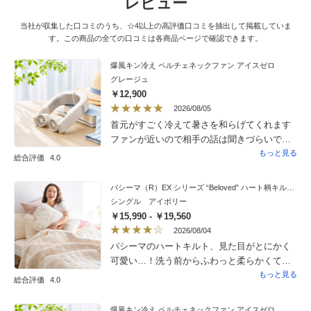
レビュー
当社が収集した口コミのうち、☆4以上の高評価口コミを抽出して掲載していま
す。この商品の全ての口コミは各商品ページで確認できます。
爆風キン冷え ペルチェネックファン アイスゼロ
グレージュ
￥12,900
2026/08/05
首元がすごく冷えて暑さを和らげてくれます
ファンが近いので相手の話は聞きづらいです
が風量調整すればOK
もっと見る
総合評価
4.0
パシーマ（R）EX シリーズ “Beloved” ハート柄キルト キルトケット
シングル アイボリー
￥15,990 - ￥19,560
2026/08/04
パシーマのハートキルト、見た目がとにかく
可愛い…！洗う前からふわっと柔らかくて
もっちり。汗をかいてもサラサラで、ずっと
もっと見る
総合評価
4.0
触っていたくなる心地よさ。うちはベッドに1
枚、ソファに1枚。どっちも熱がこもらなく
爆風キン冷え ペルチェネックファン アイスゼロ