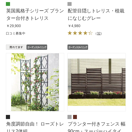
英国風格子シリーズ プラン
配管目隠しトレリス・植栽
ター台付きトレリス
になじむグレー
￥29,900
￥4,980
口コミ募集中
（
32
）
角度調節自由！ ローズトレ
プランター付きフェンス 幅
リス2体組
90cm・スーパーハイタイ