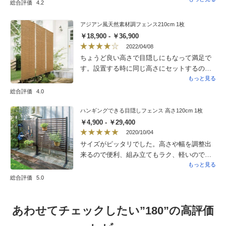
総合評価
4.2
りな事は夫に反対され こちらに辿り着きま
した。 色でかなり迷い、とりあえず1セッ
アジアン風天然素材調フェンス210cm 1枚
ト、その後追加で4セット、１０枚購入しまし
￥18,900 - ￥36,900
た。元々あるフェンスの土台のコンクリート
2022/04/08
がはみ出てるので全く差し込む事は出来ませ
ちょうど良い高さで目隠しにもなって満足で
んでしたので、結束バンドとガーデンライト
す。設置する時に同じ高さにセットするのが
を固定するコンクリート製土台を重しとして
難しかったです。強風の時は心配なので外し
もっと見る
フェンスの1枚の中心に10個取り付け強風対策
て使用する予定です。取り付けたり外したり
総合評価
4.0
をしました。フェンス自体高さも埋めると低
しやすいように下の支柱を、埋めるパーツの
くなるので返って190センチまでフルに使えま
ようなものがあれば楽かなと思いました。
ハンギングできる目隠しフェンス 高さ120cm 1枚
した。次は丸見えの庭側も20枚購入を考えて
￥4,900 - ￥29,400
ます。また色で悩み中です。
2020/10/04
サイズがピッタリでした。高さや幅を調整出
来るので便利、組み立てもラク、軽いので移
動もしやすく満足しついます。足の部分は別
もっと見る
売りなので、ひと言アドバイスがあると良
総合評価
5.0
かったと思います。後日、付属のスタンドを
再度購入しました。
あわせてチェックしたい”180”の高評価