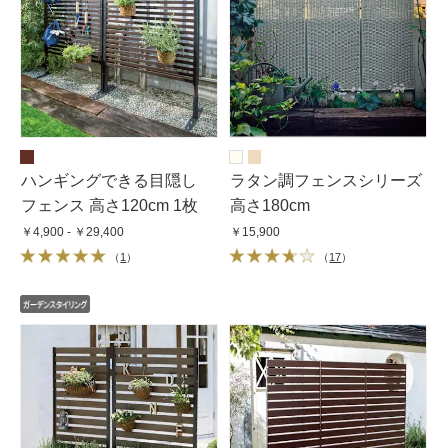
ハンギングできる目隠し
ラタン調フェンスシリーズ
フェンス 高さ120cm 1枚
高さ180cm
￥4,900 - ￥29,400
￥15,900
（
1
）
（
17
）