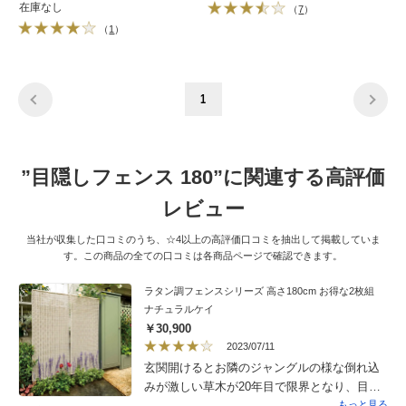
在庫なし
（
7
）
（
1
）
1
”目隠しフェンス 180”に関連する高評価
レビュー
当社が収集した口コミのうち、☆4以上の高評価口コミを抽出して掲載していま
す。この商品の全ての口コミは各商品ページで確認できます。
ラタン調フェンスシリーズ 高さ180cm お得な2枚組
ナチュラルケイ
￥30,900
2023/07/11
玄関開けるとお隣のジャングルの様な倒れ込
みが激しい草木が20年目で限界となり、目隠
しフェンスを業者に頼むはずでしたが大掛か
もっと見る