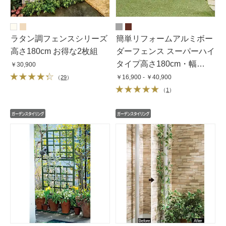
ラタン調フェンスシリーズ
簡単リフォームアルミボー
高さ180cm お得な2枚組
ダーフェンス スーパーハイ
タイプ高さ180cm・幅
￥30,900
120cm（1枚）
￥16,900 - ￥40,900
（
29
）
（
1
）