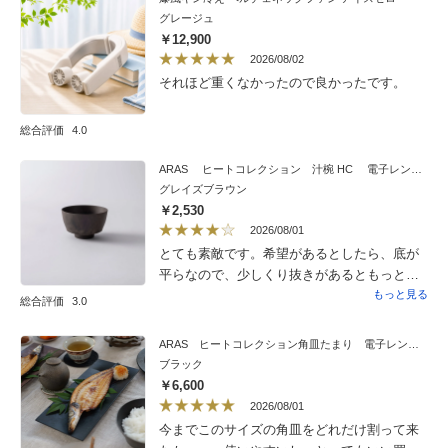
て、お昼寝が最高に快適。ハート柄、もっと
グレージュ
色展開あったら嬉しいなぁ。淡ピンクとかく
￥12,900
すみブルー、絶対かわいい。
2026/08/02
それほど重くなかったので良かったです。
総合評価
4.0
ARAS ヒートコレクション 汁椀 HC 電子レンジ使用可能
グレイズブラウン
￥2,530
2026/08/01
とても素敵です。希望があるとしたら、底が
平らなので、少しくり抜きがあるともっと持
ちやすいと思います。
もっと見る
総合評価
3.0
ARAS ヒートコレクション角皿たまり 電子レンジ使用可能の割れないお皿 同色2枚組
ブラック
￥6,600
2026/08/01
今までこのサイズの角皿をどれだけ割って来