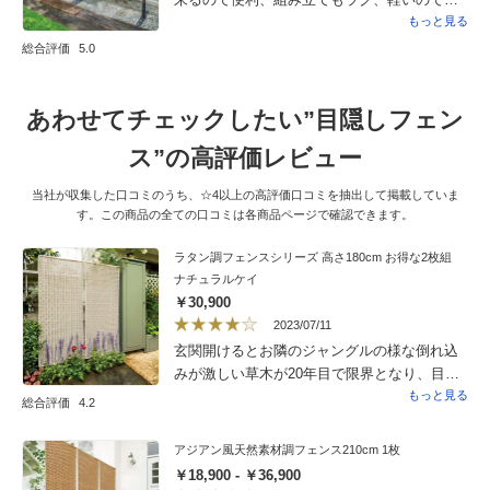
動もしやすく満足しついます。足の部分は別
もっと見る
売りなので、ひと言アドバイスがあると良
総合評価
5.0
かったと思います。後日、付属のスタンドを
再度購入しました。
あわせてチェックしたい”目隠しフェン
ス”の高評価レビュー
当社が収集した口コミのうち、☆4以上の高評価口コミを抽出して掲載していま
す。この商品の全ての口コミは各商品ページで確認できます。
ラタン調フェンスシリーズ 高さ180cm お得な2枚組
ナチュラルケイ
￥30,900
2023/07/11
玄関開けるとお隣のジャングルの様な倒れ込
みが激しい草木が20年目で限界となり、目隠
しフェンスを業者に頼むはずでしたが大掛か
もっと見る
総合評価
4.2
りな事は夫に反対され こちらに辿り着きま
した。 色でかなり迷い、とりあえず1セッ
アジアン風天然素材調フェンス210cm 1枚
ト、その後追加で4セット、１０枚購入しまし
￥18,900 - ￥36,900
た。元々あるフェンスの土台のコンクリート