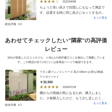
2022/04/08
がはみ出てるので全く差し込む事は出来ませ
ちょうど良い高さで目隠しにもなって満足で
んでしたので、結束バンドとガーデンライト
す。設置する時に同じ高さにセットするのが
を固定するコンクリート製土台を重しとして
難しかったです。強風の時は心配なので外し
もっと見る
フェンスの1枚の中心に10個取り付け強風対策
て使用する予定です。取り付けたり外したり
総合評価
4.0
をしました。フェンス自体高さも埋めると低
しやすいように下の支柱を、埋めるパーツの
くなるので返って190センチまでフルに使えま
ようなものがあれば楽かなと思いました。
した。次は丸見えの庭側も20枚購入を考えて
あわせてチェックしたい”隣家”の高評価
ます。また色で悩み中です。
レビュー
当社が収集した口コミのうち、☆4以上の高評価口コミを抽出して掲載していま
す。この商品の全ての口コミは各商品ページで確認できます。
ラタン調フェンスシリーズ 高さ180cm お得な2枚組
アイボリーケイ
￥30,900
2026/07/28
隣からの視線が気になるため、購入しまし
た。２枚購入したけど、もう少し足したくて
また２枚、計４枚になりました。どうやって
もっと見る
総合評価
4.2
立てかけようか、最初悩みましたが、ネット