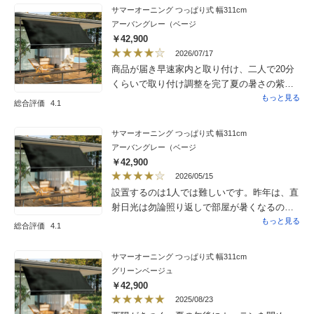
でラティスを固定する金具があるのを見つ
サマーオーニング つっぱり式 幅311cm
け、固定に使いました。フェンス同士の固定
アーバングレー（ベージ
には、最初100均の白の結束バンドにしました
￥42,900
が、ベージュなので目立つんですよ。なんか
2026/07/17
せっかくのフェンスの雰囲気が台無しで。結
商品が届き早速家内と取り付け、二人で20分
果麻紐で結んだら目立たず、しっくりきまし
くらいで取り付け調整を完了夏の暑さの紫外
た。隣家からの視線は、全く気にならなくな
線が遮断されたのかテラスのボードウオーク
もっと見る
総合評価
4.1
り大満足です。
の部分も素足で歩ける程度に温度が下がって
いて以前よりいたって快適、今夏はテラスで
サマーオーニング つっぱり式 幅311cm
孫とバーぺキューをと今から楽しみにしてい
アーバングレー（ベージ
ます。ただ大満足ではない点は取り付けが簡
￥42,900
単だったぶん強度に不安が、もう少し見た目
2026/05/15
にもっと強そうな感じが持てるようなデザイ
設置するのは1人では難しいです。昨年は、直
ンだと満点かな。
射日光は勿論照り返しで部屋が暑くなるので
酷暑日は窓のシャッターを降ろしていました
もっと見る
総合評価
4.1
が今年は暫くはこれで凌げるのでは？また昨
今は風も強く吹くことがあるので、それにも
サマーオーニング つっぱり式 幅311cm
耐えられることを期待して星４つです。
グリーンベージュ
￥42,900
2025/08/23