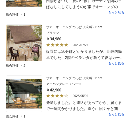
西陽がきつく、夏の午後にカーテンを閉めっ
ぱなしにしてしまうのが嫌でオーニングの導
入を決意。作りは丈夫で、安っぽさもない。
もっと見る
総合評価
4.1
オーニング生地は完全遮光ではないため不必
要に暗くならない。3m幅のものを購入し、最
サマーオーニング つっぱり式 幅211cm
初の取り付け時は2人で行ったが、微調整は1
ブラウン
人でも可能。不要かもしれないが、床と天井
￥34,980
面の設置部分に耐候性の強いラバーをカット
2025/07/27
して使用。毎日出し入れするのが若干億劫な
設置には30分ほどかかりましたが、比較的簡
ので、電動ドライバーなどで開閉ができるよ
単でした。2階のベランダが暑くて夏はカーテ
うな仕組みになっているとありがたい。
ンを締め切らないといけなかったのですが、
もっと見る
総合評価
4.2
取り付け後からは涼しく、風もよく通るので
もっと早く買っておけば良かったと思いまし
サマーオーニング つっぱり式 幅311cm
た。
アーバングレー（ベージ
￥42,900
2025/05/04
発送しました。と連絡があってから、届くま
で一週間かかりました。直ぐに届くかと期待
したので気持ち悪かった。で、実際のところ3
もっと見る
総合評価
4.1
メートルのサイズを購入したのでなかなかの
サイズ感でリゾート感ぽく満足しました。こ