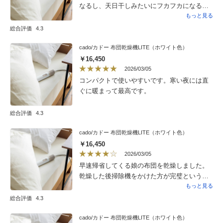
なるし、天日干しみたいにフカフカになると
喜んでいました。自分にも買おうと思ってい
もっと見る
ます。
総合評価
4.3
cado/カドー 布団乾燥機LITE（ホワイト色）
￥16,450
2026/03/05
コンパクトで使いやすいです。寒い夜には直
ぐに暖まって最高です。
総合評価
4.3
cado/カドー 布団乾燥機LITE（ホワイト色）
￥16,450
2026/03/05
早速帰省してくる娘の布団を乾燥しました。
乾燥した後掃除機をかけた方が完璧というこ
とでしたので掛けました。少し面倒だなと思
もっと見る
いましたが設置が楽なので使いやすいです。
総合評価
4.3
cado/カドー 布団乾燥機LITE（ホワイト色）