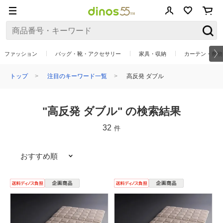
ファッション
バッグ・靴・アクセサリー
家具・収納
カーテン・敷物
トップ
注目のキーワード一覧
高反発 ダブル
"高反発 ダブル" の検索結果
32
件
おすすめ順