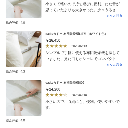
小さくて軽いので持ち運びに便利。ただ音が
思っていたよりも大きかった。少々うるさく
感じる。
もっと見る
総合評価
4.0
cado/カドー 布団乾燥機LITE（ホワイト色）
￥16,450
2026/02/13
シンプルで手軽に使える布団乾燥機を探して
いました。見た目もオシャレでコンパクトで
このタイプなら毎日使えると思い購入しまし
もっと見る
た。購入して正解です。見た目以上にパワフ
総合評価
4.3
ルで、寝る前に5分布団に入れるだけで布団が
ポカポカです。毎日布団に入るのが楽しみに
cado/カドー 布団乾燥機002
なりました。収納もヘアアイロンと同じぐら
￥24,200
いのサイズなので場所をとりません。なくて
2026/02/10
はならない物ななりました。壊れてもまたリ
小さいので、収納にも、便利。使いやすいで
ピートします。似たような布団乾燥機もあり
す。
ますが信頼のあるディノスさんで購入しまし
た。
総合評価
4.0