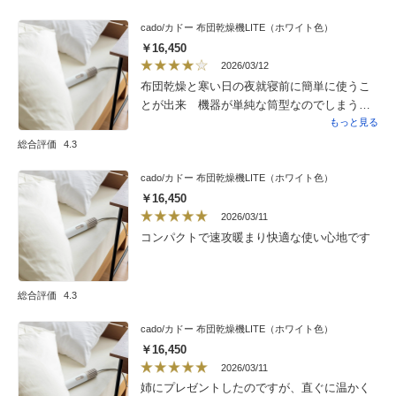
スのような機械が無い分 音は仕方ないのか
なと思います。ただお手軽に乾燥をできる事
cado/カドー 布団乾燥機LITE（ホワイト色）
がそれを上回り購入して良かったと思える商
￥16,450
品です。
2026/03/12
布団乾燥と寒い日の夜就寝前に簡単に使うこ
とが出来 機器が単純な筒型なのでしまうこ
とも楽です。ただ 音が大きいのがマイナス
もっと見る
です。
総合評価
4.3
cado/カドー 布団乾燥機LITE（ホワイト色）
￥16,450
2026/03/11
コンパクトで速攻暖まり快適な使い心地です
総合評価
4.3
cado/カドー 布団乾燥機LITE（ホワイト色）
￥16,450
2026/03/11
姉にプレゼントしたのですが、直ぐに温かく