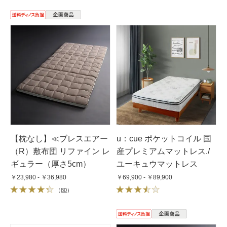
【枕なし】≪ブレスエアー
u：cue ポケットコイル 国
（R）敷布団 リファイン レ
産プレミアムマットレス./
ギュラー（厚さ5cm）
ユーキュウマットレス
￥23,980 - ￥36,980
￥69,900 - ￥89,900
（
80
）