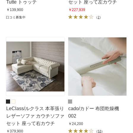
Tutte トゥッテ
セット 座って左カウチ
￥139,900
￥227,939
口コミ募集中
（
2
）
LeClass/ルクラス 本革張り
cado/カドー 布団乾燥機
レザーソファ カウチソファ
002
セット 座って右カウチ
￥24,200
￥379,900
（
53
）