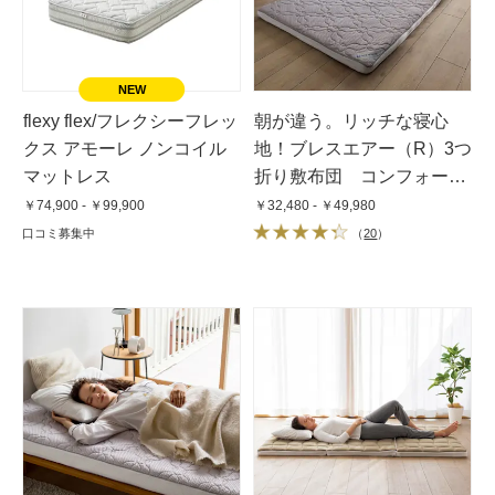
flexy flex/フレクシーフレッ
朝が違う。リッチな寝心
クス アモーレ ノンコイル
地！ブレスエアー（R）3つ
マットレス
折り敷布団 コンフォート
リッチ（厚さ6cm）
￥74,900 - ￥99,900
￥32,480 - ￥49,980
口コミ募集中
（
20
）