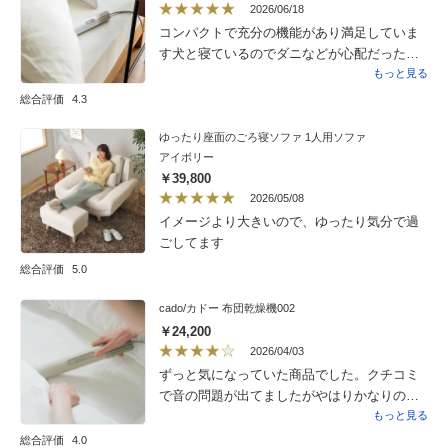
られるのは大変助かります。
2026/06/18
コンパクトで充分の機能があり満足していま
す犬と寝ているのでダニなどが心配だったの
で安心して眠れます
もっと見る
総合評価
4.3
ゆったり座面のごろ寝ソファ 1人用ソファ
アイボリー
￥39,800
2026/05/08
イメージより大きいので、ゆったり気分で過
ごしてます
総合評価
5.0
cado/カドー 布団乾燥機002
￥24,200
2026/04/03
ずっと気になっていた商品でした。クチコミ
で音の問題が出てましたがやはりかなりの音
量だと思います。布団を被せて別室であれば
もっと見る
問題ないと思いますし通常の乾燥機のボック
総合評価
4.0