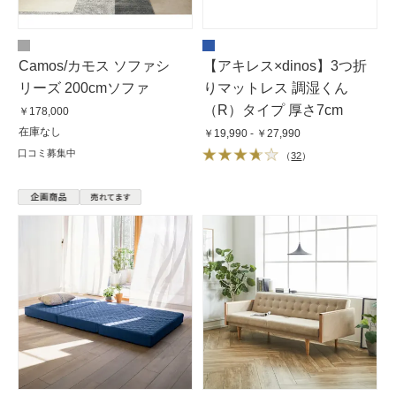
Camos/カモス ソファシ
【アキレス×dinos】3つ折
リーズ 200cmソファ
りマットレス 調湿くん
（R）タイプ 厚さ7cm
￥178,000
在庫なし
￥19,990 - ￥27,990
口コミ募集中
（
32
）