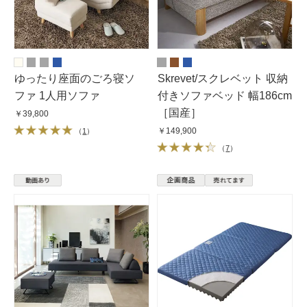
ゆったり座面のごろ寝ソ
Skrevet/スクレベット 収納
ファ 1人用ソファ
付きソファベッド 幅186cm
［国産］
￥39,800
￥149,900
（
1
）
（
7
）