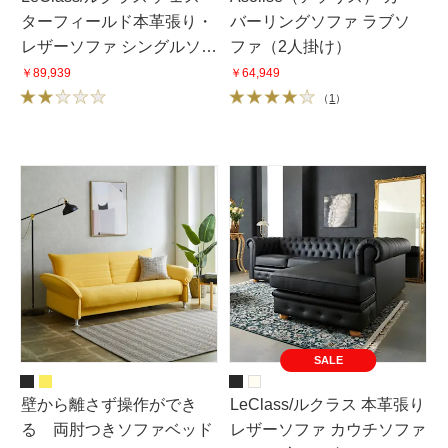
ターフィールド本革張り・
バーリングソファ ラブソ
レザーソファ シングルソ
ファ（2人掛け）
ファ 1掛けソファ 幅113cm
￥89,939
￥64,949
（
1
）
SALE
壁から離さず操作ができ
LeClass/ルクラス 本革張り
る 両肘つきソファベッド
レザーソファ カウチソファ