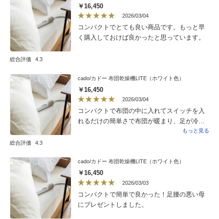
￥16,450
2026/03/04
コンパクトでとても良い商品です。もっと早
く購入しておけば良かったと思っています。
総合評価
4.3
cado/カドー 布団乾燥機LITE（ホワイト色）
￥16,450
2026/03/04
コンパクトで布団の中に入れてスイッチを入
れるだけの簡単さで布団が暖まり、足が冷え
てなかなかねつけなかったのがすぐに寝れて
もっと見る
朝まで熟睡できるようになりました。
総合評価
4.3
cado/カドー 布団乾燥機LITE（ホワイト色）
￥16,450
2026/03/03
コンパクトで簡単で良かった！足腰の悪い母
にプレゼントしました。