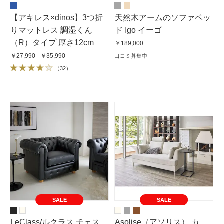
【アキレス×dinos】3つ折
天然木アームのソファベッ
りマットレス 調湿くん
ド Igo イーゴ
（R）タイプ 厚さ12cm
￥189,000
￥27,990 - ￥35,990
口コミ募集中
（
32
）
SALE
SALE
LeClass/ルクラス チェス
Asolise（アソリス） カ