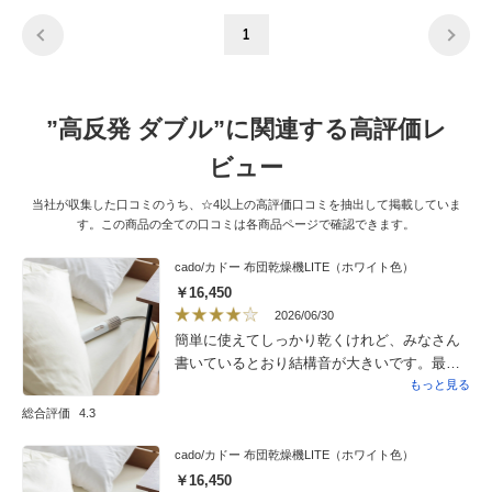
1
”高反発 ダブル”に関連する高評価レ
ビュー
当社が収集した口コミのうち、☆4以上の高評価口コミを抽出して掲載していま
す。この商品の全ての口コミは各商品ページで確認できます。
cado/カドー 布団乾燥機LITE（ホワイト色）
￥16,450
2026/06/30
簡単に使えてしっかり乾くけれど、みなさん
書いているとおり結構音が大きいです。最初
はあまり気にならないかと思いきや、同じ部
もっと見る
屋にいるとラジオなどを聞くのが難しく、乾
総合評価
4.3
燥1時間、冷風２時間くらいかかるため、部屋
にいない時に使うしかないのがやや残念。と
cado/カドー 布団乾燥機LITE（ホワイト色）
はいえ、梅雨時季にジメジメしない布団に寝
￥16,450