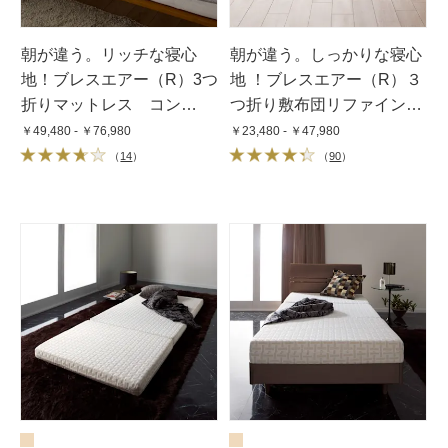
朝が違う。リッチな寝心
朝が違う。しっかりな寝心
地！ブレスエアー（R）3つ
地 ！ブレスエアー（R）３
折りマットレス コン
つ折り敷布団リファイン
フォートリッチ（厚さ
（厚さ約5cm）
￥49,480 - ￥76,980
￥23,480 - ￥47,980
10cm）
（
14
）
（
90
）