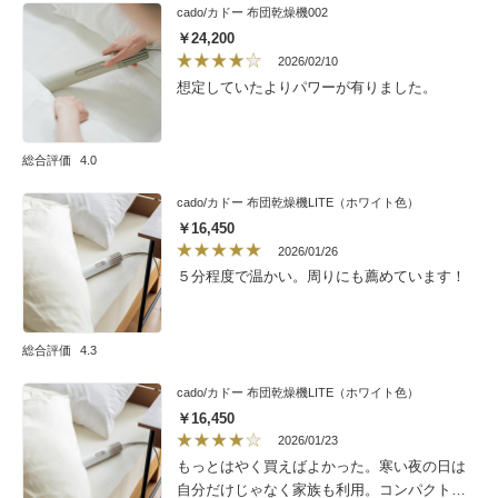
cado/カドー 布団乾燥機002
￥24,200
2026/02/10
想定していたよりパワーが有りました。
総合評価
4.0
cado/カドー 布団乾燥機LITE（ホワイト色）
￥16,450
2026/01/26
５分程度で温かい。周りにも薦めています！
総合評価
4.3
cado/カドー 布団乾燥機LITE（ホワイト色）
￥16,450
2026/01/23
もっとはやく買えばよかった。寒い夜の日は
自分だけじゃなく家族も利用。コンパクトな