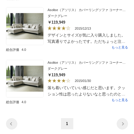
Asolise（アソリス） カバーリングソファ コーナーソファセット座って右
ダークグレー
￥119,949
2015/12/13
デザインとサイズが気に入り購入しました。
写真通りでよかったです。ただちょっと注意
しないといけないのは座面のクッションは、
もっと見る
総合評価
4.0
羽毛のミックスではなくウレタンだけなの
か？かなりふつうのソファーより固いです。
Asolise（アソリス） カバーリングソファ コーナーソファセット座って右
ちょっと誤解を招く表記だと思います。
ダークグレー
￥119,949
2015/01/30
落ち着いていていい感じだと思います。クッ
ション性は思ったよりないなと思ったのと素
材ももう少しなめらかでもいいのかなとは思
もっと見る
総合評価
4.0
いましたが、このお値段にしては満足してい
ます。
1