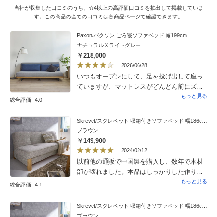
当社が収集した口コミのうち、☆4以上の高評価口コミを抽出して掲載していま
す。この商品の全ての口コミは各商品ページで確認できます。
Paxon/パクソン ごろ寝ソファベッド 幅199cm
ナチュラルＸライトグレー
￥218,000
2026/06/28
いつもオープンにして、足を投げ出して座っ
ていますが、マットレスがどんどん前にズレ
て来ます。開いて座るものじゃない、ってこ
もっと見る
総合評価
4.0
とか、、あと、背もたれクッションの高さが
もう少し高ければいいのに、、硬さは丁度良
Skrevet/スクレベット 収納付きソファベッド 幅186cm ［国産］
かったです。
ブラウン
￥149,900
2024/02/12
以前他の通販で中国製を購入し、数年で木材
部が壊れました。本品はしっかりした作りで
丈夫そうです。マットは心地良い硬さで、
もっと見る
総合評価
4.1
マットの繋ぎ目も殆ど段差が無く、寝心地も
良さそうです。長期の愛用となることを期待
Skrevet/スクレベット 収納付きソファベッド 幅186cm ［国産］
しています。
ブラウン