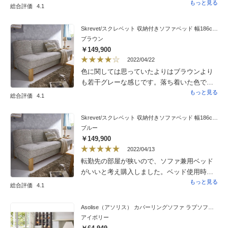
設置されました。なんか変だと思い、説明書
もっと見る
総合評価
4.1
よく見て後で設置し直しました。その点が少
し残念でマイナス1にしました。
Skrevet/スクレベット 収納付きソファベッド 幅186cm ［国産］
ブラウン
￥149,900
2022/04/22
色に関しては思っていたよりはブラウンより
も若干グレーな感じです。落ち着いた色で高
級感もあり差し色のクッシュンなどお部屋の
もっと見る
総合評価
4.1
イメージを変えられそうです。ベットとして
の使用にこだわったとのことでソファーとし
Skrevet/スクレベット 収納付きソファベッド 幅186cm ［国産］
ては固めは好みが分かれるでしょうか？座り
ブルー
心地はしっかりしています。私は固めが好み
￥149,900
なのでベットとしても寝心地は中々よいで
2022/04/13
す。以前使用していたソファーはベットとし
転勤先の部屋が狭いので、ソファ兼用ベッド
て使用するタイプではなくアートなデザイン
がいいと考え購入しました。ベッド使用時、
でしたが実用的なデザインで無駄がなく落ち
マッドレスの硬さがあり、腰がとても楽で
もっと見る
総合評価
4.1
着いた感じとベットに簡単に変えられるのも
す。自宅で使用している外国製有名メーカー
買ってよかったです。
のベッドよりもいいくらいです。とてもいい
Asolise（アソリス） カバーリングソファ ラブソファ（2人掛け）
買い物をしました。
アイボリー