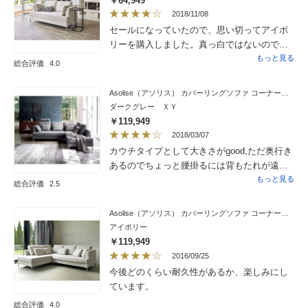
￥64,949
2018/11/08
セールになっていたので、思い切ってアイボ
リーを購入しました。真っ白ではないので、
色はちょうどいいと思います。クッションは
もっと見る
総合評価
4.0
以外と硬く、座ってもあまり沈みません。サ
イドのクッションはカバーがよれっとした感
Asolise（アソリス） カバーリングソファ コーナーソファセット座って左
じなので、綿が足りないのかなと思いまし
ダークグレー ＸＹ
た。設置組み立てもお願いしたので、あっと
￥119,949
いう間に設置してもらえて楽でした。この金
2018/03/07
額なので、総合的に満足です。
カウチタイプとして大きさがgood,ただ奥行き
あるのでちょっと腰掛るには背もたれが遠い
ですがそこは付属クッションでカバー。サイ
もっと見る
総合評価
2.5
ズの割に重すぎず掃除の際に動かしやすいで
す。足の高さも掃除機が入るちょうどよい高
Asolise（アソリス） カバーリングソファ コーナーソファセット座って右
さ。ただシートはふんわり感にかけます。硬
アイボリー
めのベッド・マットに座っている感じなので
￥119,949
好みが別れるかも。私は沈みすぎずきらいで
2016/09/25
はないです
今後どのくらい耐久性があるか、楽しみにし
ています。
総合評価
4.0