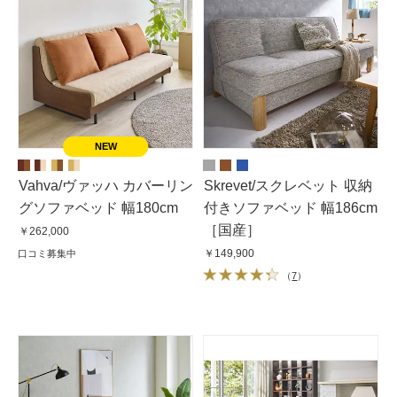
Vahva/ヴァッハ カバーリン
Skrevet/スクレベット 収納
グソファベッド 幅180cm
付きソファベッド 幅186cm
［国産］
￥262,000
￥149,900
口コミ募集中
（
7
）