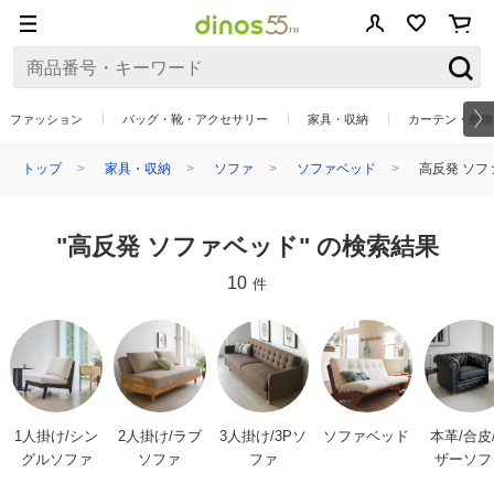
ファッション
バッグ・靴・アクセサリー
家具・収納
カーテン・敷物
トップ
家具・収納
ソファ
ソファベッド
高反発 ソフ
"高反発 ソファベッド" の検索結果
10
件
1人掛け/シン
2人掛け/ラブ
3人掛け/3Pソ
ソファベッド
本革/合皮
グルソファ
ソファ
ファ
ザーソフ