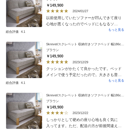
￥149,900
2024/01/27
以前使用していたソファーが凹んできて座り
心地が悪くなったのでベッドにもなるソ
ファーを購入しました。ベッドでも使えると
もっと見る
総合評価
4.1
ありしっかりと硬めマットです。初めはどう
かと心配しましたがしばらくすると良さを実
Skrevet/スクレベット 収納付きソファベッド 幅186cm ［国産］
感。息子たちが帰省中お酒を飲んでここで寝
ブラウン
ることを想定済みですが当面はベッドになる
￥149,900
ことは内緒にしておきます。
2023/12/29
クッションがかたくて良かったです。ベッド
メインで使う予定だったので。大きさも普通
のベッドよりコンパクトなので小柄な自分に
もっと見る
総合評価
4.1
ちょうど良かった。収納も使える。開閉には
少し力がいる。
Skrevet/スクレベット 収納付きソファベッド 幅186cm ［国産］
ブラウン
￥149,900
2023/12/22
しっかりとして硬めの座り心地も良く気に
入ってます。ただ、配送の方が前後間違えて