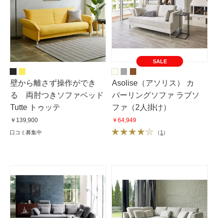
SALE
壁から離さず操作ができ
Asolise（アソリス） カ
る 両肘つきソファベッド
バーリングソファ ラブソ
Tutte トゥッテ
ファ（2人掛け）
￥139,900
￥64,949
口コミ募集中
（
1
）