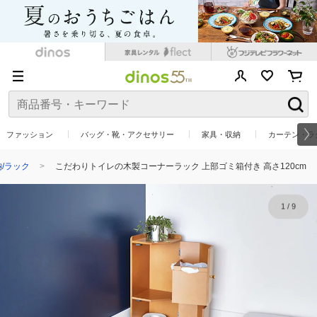
ファッション
バッグ・靴・アクセサリー
家具・収納
カーテン・ラ
/ラック
こだわりトイレの木製コーナーラック 上部ゴミ箱付き 高さ120cm
1
/
9