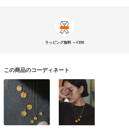
商品番号
900-J073-03
商品名・特徴
純金 モンサン・ミッシェルコイン ペンダントヘッド
ラッピング
無料 ～
¥
390
価格
¥310,000
税込 ¥281,819 税抜
この商品のコーディネート
改定日：2026/2/1
旧価格：¥220,000 税込
送料・送料種
基本配送料：¥
880
別
※お届け先が同じであれば複数個ご購入いただいても¥880です。
お支払い方法
送料について
■商品寸法：約24×17mm・約3.5g
■素材：K24（純金）