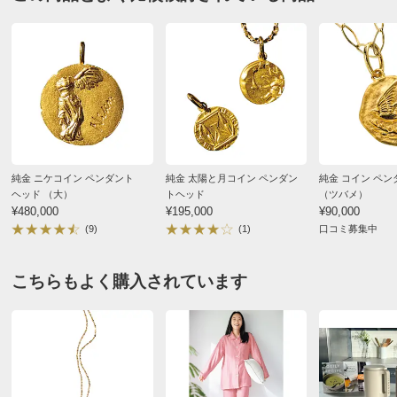
純金 ニケコイン ペンダント
純金 太陽と月コイン ペンダン
純金 コイン ペ
ヘッド （大）
トヘッド
（ツバメ）
¥480,000
¥195,000
¥90,000
(9)
(1)
口コミ募集中
こちらもよく購入されています