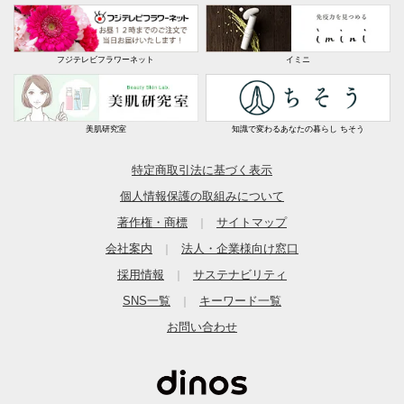
フジテレビフラワーネット
イミニ
美肌研究室
知識で変わるあなたの暮らし ちそう
特定商取引法に基づく表示
個人情報保護の取組みについて
著作権・商標
サイトマップ
｜
会社案内
法人・企業様向け窓口
｜
採用情報
サステナビリティ
｜
SNS一覧
キーワード一覧
｜
お問い合わせ