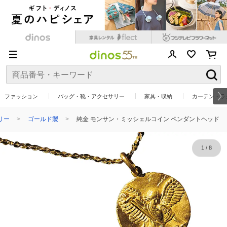
ファッション
バッグ・靴・アクセサリー
家具・収納
カーテン・ラ
リー
ゴールド製
純金 モンサン・ミッシェルコイン ペンダントヘッド
1
/
8