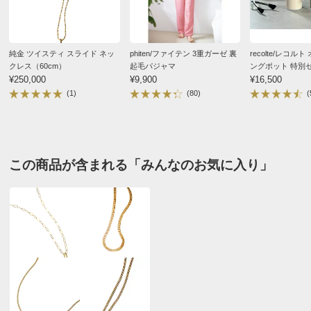
純金 ツイスティ スライド ネッ
phiten/ファイテン 3重ガーゼ 裏
recolte/レコル
クレス（60cm）
起毛パジャマ
ングポット 特別
¥250,000
¥9,900
¥16,500
(1)
(80)
(
この商品が含まれる「みんなのお気に入り」