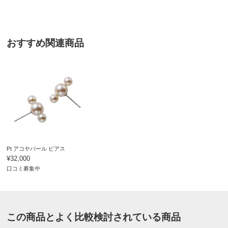
■原産国：日本製
■天然素材の為、色・形・大きさ・バランスが異なりま
す。また、真珠にはえくぼと呼ばれる天然のきずがある場
合があります。
おすすめ関連商品
サイズ表記について（ジュエリー）
Pt アコヤパール ピアス
¥32,000
口コミ募集中
この商品とよく比較検討されている商品