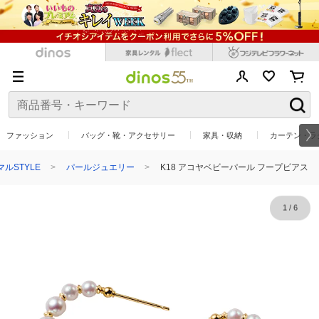
ファッション
バッグ・靴・アクセサリー
家具・収納
カーテン・ラ
ルSTYLE
パールジュエリー
K18 アコヤベビーパール フープピアス
1
/
6