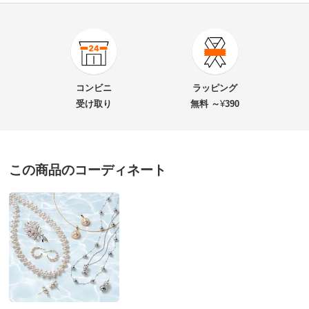
商品番号
900-J084-07
商品名・特徴
K18 アコヤベビーパール フープピアス
コンビニ
ラッピング
受け取り
無料 ～
¥
390
価格
¥69,000
税込 ¥62,728 税抜
改定日：2026/2/1
この商品のコーディネート
旧価格：¥57,000 税込
送料・送料種
基本配送料：¥
880
別
※お届け先が同じであれば複数個ご購入いただいても¥880です。
お支払い方法
送料について
■商品寸法：約17×4.5mm・約1.5g
■素材：アコヤ真珠（約3～4.5mm・セミラウンド）・K18