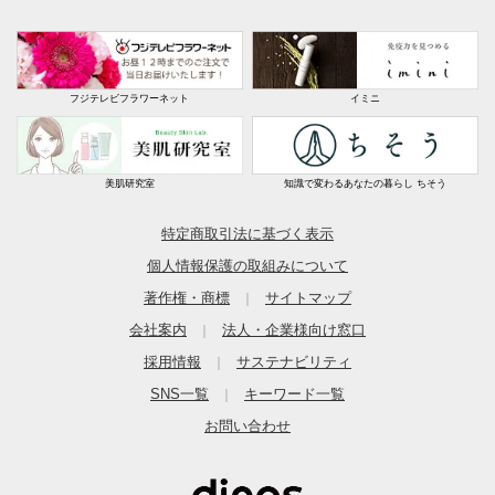
フジテレビフラワーネット
イミニ
美肌研究室
知識で変わるあなたの暮らし ちそう
特定商取引法に基づく表示
個人情報保護の取組みについて
著作権・商標
サイトマップ
｜
会社案内
法人・企業様向け窓口
｜
採用情報
サステナビリティ
｜
SNS一覧
キーワード一覧
｜
お問い合わせ