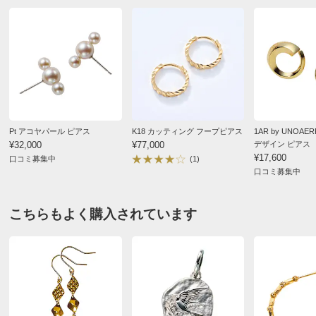
Pt アコヤパール ピアス
K18 カッティング フープピアス
1AR by UNOA
¥32,000
¥77,000
デザイン ピアス
¥17,600
口コミ募集中
(1)
口コミ募集中
こちらもよく購入されています