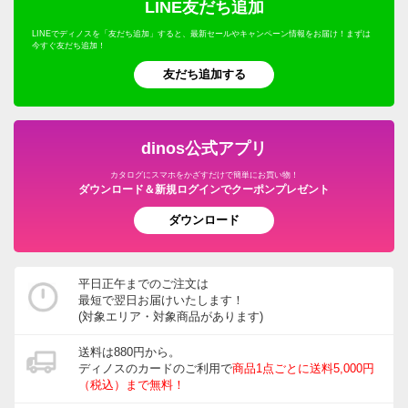
LINE友だち追加
LINEでディノスを「友だち追加」すると、最新セールやキャンペーン情報をお届け！まずは
今すぐ友だち追加！
友だち追加する
dinos公式アプリ
カタログにスマホをかざすだけで簡単にお買い物！
ダウンロード＆新規ログインでクーポンプレゼント
ダウンロード
平日正午までのご注文は
最短で翌日お届けいたします！
(対象エリア・対象商品があります)
送料は880円から。
ディノスのカードのご利用で
商品1点ごとに送料5,000円
（税込）まで無料！