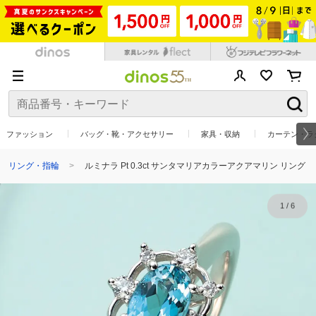
ファッション
バッグ・靴・アクセサリー
家具・収納
カーテン・ラ
リング・指輪
ルミナラ Pt 0.3ct サンタマリアカラーアクアマリン リング
1
/
6