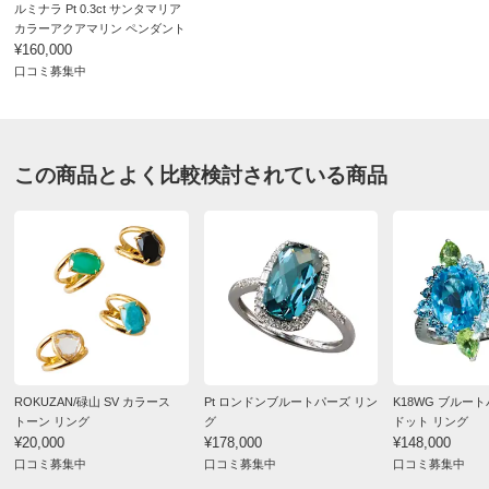
ルミナラ Pt 0.3ct サンタマリア
簡易鑑別書付き。
簡易鑑別書について
カラーアクアマリン ペンダント
¥160,000
口コミ募集中
この商品とよく比較検討されている商品
ROKUZAN/碌山 SV カラース
Pt ロンドンブルートパーズ リン
K18WG ブルー
トーン リング
グ
ドット リング
¥20,000
¥178,000
¥148,000
口コミ募集中
口コミ募集中
口コミ募集中