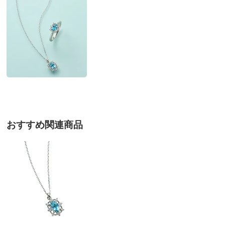
別
お支払い方法
送料について
■今回準備数：4
■サイズ：8～14番（1番刻み）
■商品寸法：（最大幅）約7.6mm・厚み約4mm
■重さ：約3.5g
■素材：ダイヤ8石（計0.09ct）、アクアマリン1石（約
0.3ct）、Pt900・シルバーカラー
■原産国：日本
おすすめ関連商品
■天然素材の為、色・形・大きさ・バランスが多少異なり
ます。
■素材の特性上、水や汗薬品・化粧品・香水等に反応した
場合、変色や風合いを損なうことがあります。
サイズ表記について（ジュエリー）
商品の特徴