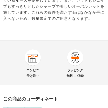
ているルースを使用しています。また、カットもシェイ
プもすっきりとしたシャープで美しいオーバルカットを
施しています。これらの条件を満たす石はなかなか手に
入らないため、数量限定でのご用意となります。
商品番号
900-J126-10
商品名・特徴
ルミナラ Pt 0.3ct サンタマリアカラーアクアマリン リ
コンビニ
ラッピング
ング
受け取り
無料 ～
¥
390
価格
¥180,000
税込 ¥163,637 税抜
この商品のコーディネート
送料・送料種
基本配送料：¥
880
※お届け先が同じであれば複数個ご購入いただいても¥880です。