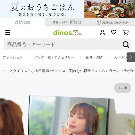
ファッション
バッグ・靴・アクセサリー
家具・収納
カーテン・ラ
スタイリスト小山田早織×ディノス「割れない軽量フィルムミラー」コラボモデル
1
/
19