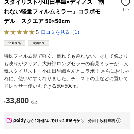
スタイリスト小山田早織×ディノス「割
129
れない軽量フィルムミラー」コラボモ
デル スクエア 50×50cm
5
口コミを見る（1）
特殊フィルム製で軽く、倒れても割れない、そして鏡より
も映りがクリア。大好評ロングセラーの姿見ミラーが、人
気スタイリスト・小山田早織さんとコラボ！ さらにおしゃ
れに、使いやすくなりました。チェストの上などに置いて
ドレッサー使いもできる50×50cm。
33,800
¥
税込
なら
12回払いで月々2,816円
から。分割手数料無料