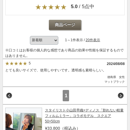
5.0
/ 5点中
商品ページ
1～1件表示 /
20件表示
※口コミはお客様の個人的な感想であり商品の効果や性能を保証するもので
はありません。
5
2024/08/08
とても良いサイズで、使用しやすいです。透明感も素晴らしい。
徳島県 女性
マットブラック
1
スタイリスト小山田早織×ディノス「割れない軽量
フィルムミラー」コラボモデル スクエア
50×50cm
¥33,800
（税込み）