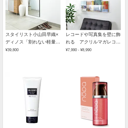
スタイリスト小山田早織×
レコードや写真集を壁に飾
ディノス「割れない軽量
れる アクリルマガレコ
フィルムミラー」コラボモ
ウォールラック
¥39,800
¥7,990 - ¥8,990
デル 姿見60×150cm