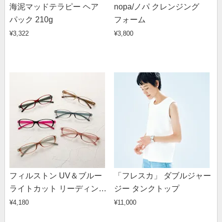
海泥マッドテラピー ヘア
nopa/ノパ クレンジング
パック 210g
フォーム
¥3,322
¥3,800
フィルストン UV＆ブルー
「フレスカ」 ダブルジャー
ライトカット リーディング
ジー タンクトップ
グラス（男女兼用） スクエ
¥4,180
¥11,000
ア型 無地