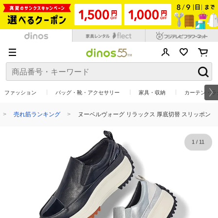
ファッション
バッグ・靴・アクセサリー
家具・収納
カーテン・ラ
売れ筋ランキング
ヌーベルヴォーグ リラックス 厚底切替 スリッポン
1
/
11