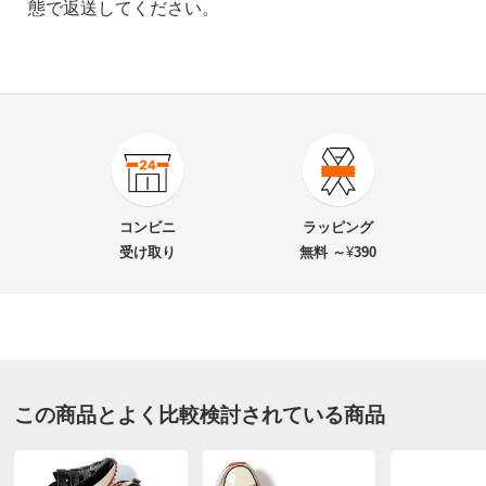
態で返送してください。
4.0
口コミ件数（27）
★★★★★
15
商品番号
900-M899-03
★★★★
★
10
商品名・特徴
ヌーベルヴォーグ リラックス 厚底切替 スリッポン
★★★
★★
1
コンビニ
ラッピング
★★
★★★
4
受け取り
無料 ～
¥
390
★
★★★★
2
価格
¥9,790
税込 ¥8,900 税抜
送料・送料種
基本配送料：¥
880
シルバー ２４．５
別
※お届け先が同じであれば複数個ご購入いただいても¥880です。
宮城県 60代以上女性
身長 : 154cm
この商品とよく比較検討されている商品
お支払い方法
送料について
普段のサイズ : 24.5
■色：ブラック、ホワイト、シルバー
購入したサイズで「ちょうどよかった」