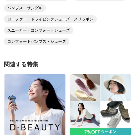
底でスタイルアップも出来、とても満足ですが、若干幅
が狭いので脱ぎ履きで甲にシワがよるのが残念でマイナ
パンプス・サンダル
ス1にしました。
ローファー・ドライビングシューズ・スリッポン
2026/03/02
スニーカー・コンフォートシューズ
コンフォートパンプス・シューズ
商品担当者より
ご購入いただきありがとうございました。今後もお
関連する特集
客様にお喜びいただける商品をお届けできるよう努
めてまいります。
ホワイト ２３．０
神奈川県 60代以上女性
身長 : 150cm
普段のサイズ : 23.0
購入したサイズで「ちょうどよかった」