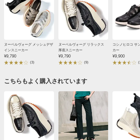
■サイズ：22.5～25.0cm（0.5cmきざみ）
とても履き心地が良いのと歩きやすいです
■重量（片足）：約335g（23.0cm）
■ヒール高さ：約5.5cm（高低差1.0cm）
2026/05/21
■素材：合成皮革
■合成底
商品担当者より
■ワイズ3E相当
ヌーベルヴォーグ メッシュデザ
ヌーベルヴォーグ リラックス
コシノヒロコ サ
■中国製
インスニーカー
厚底スニーカー
カー
嬉しいお言葉をいただき、ありがとうございます。
¥9,790
¥9,790
¥9,900
※厚手の靴下で着用される方やサイズでお悩みの方は、ワ
履き心地・歩きやすさを実感していただけたとのこ
(3)
(9)
(
ンサイズ大きめをおすすめします。
と、励みになります。引き続きよろしくお願いいた
します。
サイズ表記について（靴）
こちらもよく購入されています
シルバー ２４．０
神奈川県 50代女性
身長 : 153cm
普段のサイズ : 24.0
購入したサイズで「ちょうどよかった」