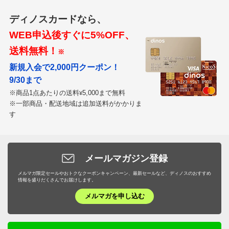
後ろの星形スタッズもアクセントになり素敵です
ディノスカードなら、
2026/02/01
WEB申込後すぐに5%OFF、
送料無料！
※
新規入会で2,000円クーポン！
ブラック ２４．５
9/30まで
神奈川県 50代女性
身長 : 162cm
※商品1点あたりの送料
5,000まで無料
¥
普段のサイズ : 24.5
※一部商品・配送地域は追加送料がかかりま
す
購入したサイズで「ちょうどよかった」
普段のサイズ24.2cmで丁度良いです。
履き口が狭いとのご意見があるようですが、この履き口
メールマガジン登録
の甲の部分が厚くなっている事により足首をホールドし
てくれ、やや大きめの靴の中で足指を自由に出来ます。
メルマガ限定セールやおトクなクーポンキャンペーン、最新セールなど、ディノスのおすすめ
情報を盛りだくさんでお届けします。
そして何より特出すべきは踵のソールです。
メルマガを申し込む
カーブしたソールが正しい歩行に自然と導いてくれま
す。
とても良く考えられた靴だと思いました。