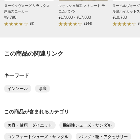
ヌーベルヴォーグの靴が好きで何回か購入しています。
ヌーベルヴォーグ リラックス
ウォッシュ加工 ストレート デ
ヌーベルヴォーグ
厚底スニーカー
ニムパンツ
厚底ハイカットス
私が愛用していた靴が商品ページからなくなっていた
¥9,790
¥17,800 - ¥17,800
¥10,780
為、今回初めてこの商品を購入しました。
(9)
(144)
(
以前より重さを感じていますがそれ以外は大変気に入っ
ています。
デザイン素敵で後ろの星も可愛い！
これを履いていっぱいお出かけしたいです！
この商品の関連リンク
2026/04/07
キーワード
インソール
厚底
ホワイト ２２．５
神奈川県 50代女性
身長 : 150cm
この商品が含まれるカテゴリ
普段のサイズ : 22.5
購入したサイズで「ちょうどよかった」
美容・健康・ダイエット
機能性シューズ・サンダル
キレイに履ける大人スリッポンをさがしていました。厚
コンフォートシューズ・サンダル
バッグ・靴・アクセサリー