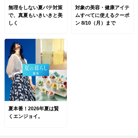
今まで色々な厚底シューズを試しましたが、これが一番
無理をしない夏バテ対策
対象の美容・健康アイテ
履き心地がよく、歩きやすいです。正直なところ、片足
で、真夏もいきいきと美
ムすべてに使えるクーポ
300ｇ以上だったので、重いかもしれないと心配してい
しく
ン 8/10（月）まで
ましたが、重さを全然感じず、足がすいすい前に出て楽
に歩けます。まだ長距離は試していないので☆は4つに
しておきました。それで調子が良ければ色違いも買いた
いと思います。
2026/02/28
ブラック ２４．０
東京都 60代以上女性
身長 : 158cm
夏本番！2026年夏は賢
普段のサイズ : 24.0
くエンジョイ。
購入したサイズで「ちょうどよかった」
おしゃれスニーカーで足入れもスムーズ