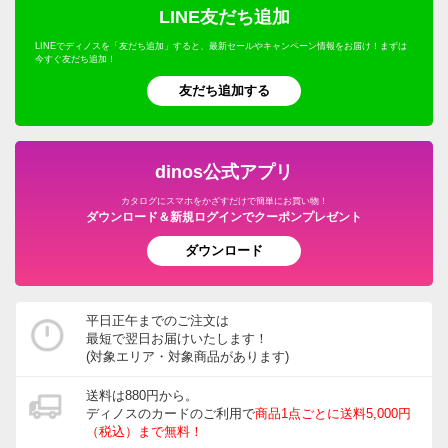
LINE友だち追加
2025/12/25
LINEでディノスを「友だち追加」すると、最新セールやキャンペーン情報をお届け！まずは
今すぐ友だち追加！
友だち追加する
ブラック ２３．５
兵庫県 60代以上女性
身長 : 165cm
dinos公式アプリ
普段のサイズ : 23.0
購入したサイズで「小さめだった」
カタログにスマホをかざすだけで簡単にお買い物！
軽くて、舟形のソールが安定してとても歩きやすいで
ダウンロード＆新規ログインでクーポンプレゼント
す。デザインもとても気に入っています。ただ１点、足
ダウンロード
の甲の履きこみ、というのでしょうか？足を入れる部分
が甲の足首ちかくまで覆っているため、歩くたびに足首
に当たり擦れてとても痛いです。
平日正午までのご注文は
最短で翌日お届けいたします！
新しい靴を履くと慣れるまでよく靴づれになりますが、
(対象エリア・対象商品があります)
そんな感じだと思います。当たる部分の裏側に何かクッ
ションになるものを貼るか、厚めの靴下を履くと緩和さ
送料は880円から。
ディノスのカードのご利用で
商品1点ごとに送料5,000円
れるかもしれません。ですので星４にしました。
（税込）まで無料！