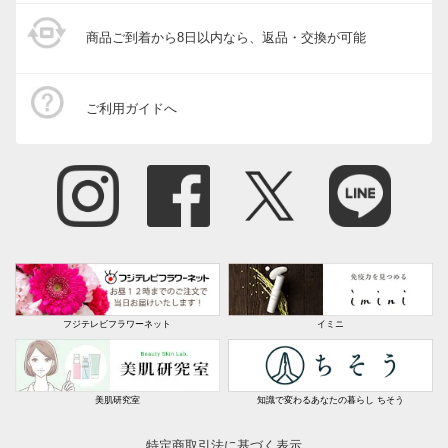
2025/11/14
商品ご到着から8日以内なら、返品・交換が可能
ブラック ２３．０
ご利用ガイドへ
宮城県 60代以上女性
身長 : 154cm
普段のサイズ : 22.5
購入したサイズで「大きめだった」
硬くて履くのがきついという口コミがあり、タイツや
ソックスでも履きたかったので、1サイズアップで購入
しました。確かに履くときはきつめですが、履いてしま
えば締め付けもなくたっぷりなので、（少し足が泳ぐ感
じもあり）サイズアップ不要だったかなと少し後悔。と
はいえ半日履いても疲れ知らずなので、許容範囲です。
フジテレビフラワーネット
イミニ
全体のデザインも素敵で気に入っていますが、踵のゴム
に大きな星のカットあり！これはちょっと、うわあ…と
思いました。星のスタッズのことは口コミで承知してい
美肌研究室
知識で変わるあなたの暮らし ちそう
たものの、まさか、それとは別にこんな大きな星が踵に
彫り込まれているとは！
特定商取引法に基づく表示