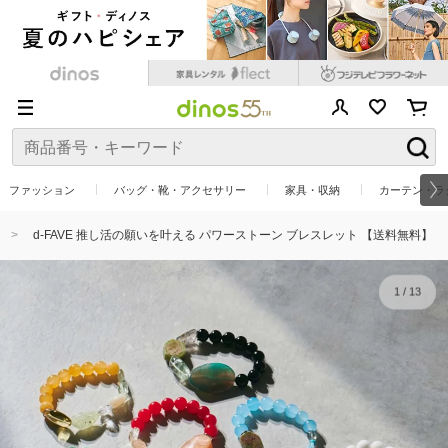
ファッション
バッグ・靴・アクセサリー
家具・収納
カーテン・ラ
d-FAVE 推し活の願いを叶える パワーストーン ブレスレット 【送料無料】
1
/
13