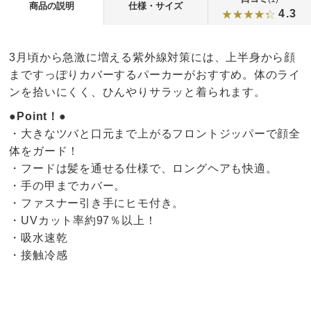
商品の説明
仕様・サイズ
4.3
3月頃から急激に増える紫外線対策には、上半身から顔
まですっぽりカバーするパーカーがおすすめ。体のライ
ンを拾いにくく、ひんやりサラッと着られます。
●Point！●
・大きなツバと口元まで上がるフロントジッパーで顔全
体をガード！
・フードは髪を通せる仕様で、ロングヘアも快適。
・手の甲までカバー。
・ファスナー引き手にヒモ付き。
・UVカット率約97％以上！
・吸水速乾
・接触冷感