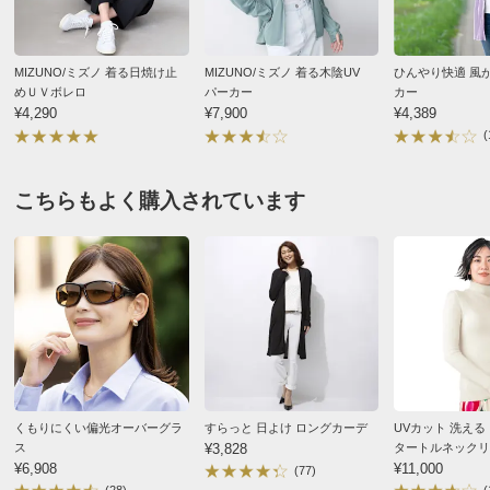
2025/05/02
■前中心ファスナー開き
■UVカット率…チャコールグレー約99％、アイボリー
97％、ライトブルー97％
すべての口コミを見る
MIZUNO/ミズノ 着る日焼け止
MIZUNO/ミズノ 着る木陰UV
ひんやり快適 風
■中国製
めＵＶボレロ
パーカー
カー
¥4,290
¥7,900
¥4,389
サイズ表記について（ファッション）
商品の測定について
(
商品の特徴
こちらもよく購入されています
洗濯機ネット
ネットを利用すればご家庭の洗濯機で洗えます。
くもりにくい偏光オーバーグラ
すらっと 日よけ ロングカーデ
UVカット 洗える 
ス
¥3,828
タートルネックリ
¥6,908
バー
¥11,000
(77)
(28)
(