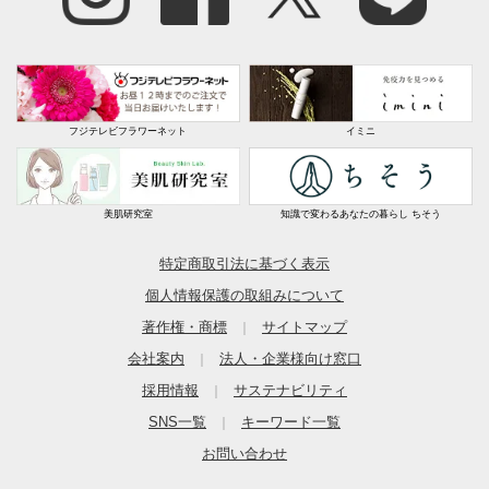
フジテレビフラワーネット
イミニ
美肌研究室
知識で変わるあなたの暮らし ちそう
特定商取引法に基づく表示
個人情報保護の取組みについて
著作権・商標
サイトマップ
｜
会社案内
法人・企業様向け窓口
｜
採用情報
サステナビリティ
｜
SNS一覧
キーワード一覧
｜
お問い合わせ