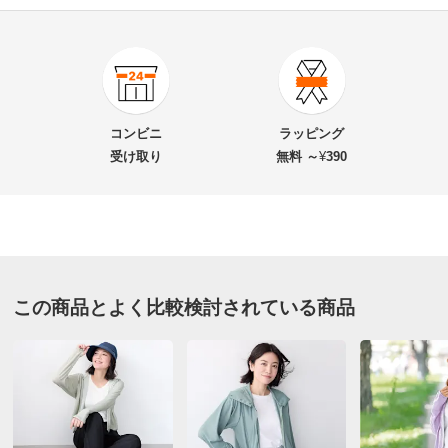
4.3
口コミ件数（1）
★★★★★
3
商品番号
900-YA35-01
★★★★
★
2
商品名・特徴
サンブロックラボ 爽壁 フェイスガード UVパーカー
★★★
★★
1
コンビニ
ラッピング
★★
★★★
0
受け取り
無料 ～
¥
390
★
★★★★
0
価格
¥4,378
税込 ¥3,980 税抜
送料・送料種
基本配送料：¥
880
チャコールグレー Ｓ－ＬＬ
別
※お届け先が同じであれば複数個ご購入いただいても¥880です。
長崎県 50代女性
身長 : 150cm
普段のサイズ : LL
この商品とよく比較検討されている商品
お支払い方法
送料について
購入したサイズで「ちょうどよかった」
■色：チャコールグレー、アイボリー、ライトブルー
肌ざわりも冷っとして今から季節大活躍しそうです。
■サイズ：ワンサイズ（S～LL対応）
すっぽりかぶると顔もしっかりカバーされて大満足で
■適応サイズ：バスト72～101cm・身長154～162cm
す。早速洗い替えも購入しようかなあと考えています。
■素材：ナイロン85・ポリウレタン15％