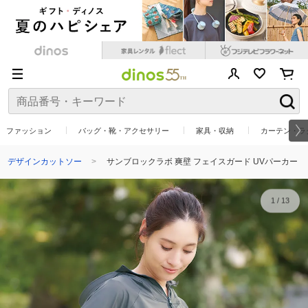
ファッション
バッグ・靴・アクセサリー
家具・収納
カーテン・ラ
デザインカットソー
サンブロックラボ 爽壁 フェイスガード UVパーカー
1
/
13