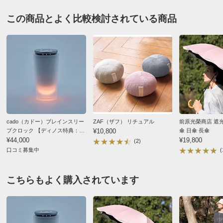
この商品とよく比較検討されている商品
cado（カドー）ブレインスリー
ZAF（ザフ） リチュアル
前原光榮商店 遮
プクロック 【ディノス特典：専
¥10,800
傘 日傘 長傘
用アロマリキッド付き】
¥44,000
¥19,800
(2)
口コミ募集中
(
こちらもよく購入されています