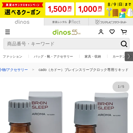
ファッション
バッグ・靴・アクセサリー
家具・収納
カーテン・ラ
小物/アクセサリー
cado（カドー）ブレインスリープクロック専用リキッド
1
/
5