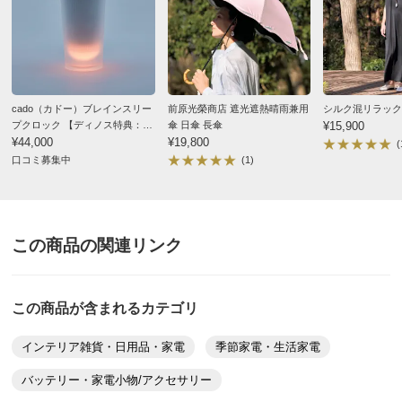
cado（カドー）ブレインスリー
前原光榮商店 遮光遮熱晴雨兼用
シルク混リラック
プクロック 【ディノス特典：専
傘 日傘 長傘
¥15,900
用アロマリキッド付き】
¥44,000
¥19,800
(
口コミ募集中
(1)
この商品の関連リンク
この商品が含まれるカテゴリ
インテリア雑貨・日用品・家電
季節家電・生活家電
バッテリー・家電小物/アクセサリー