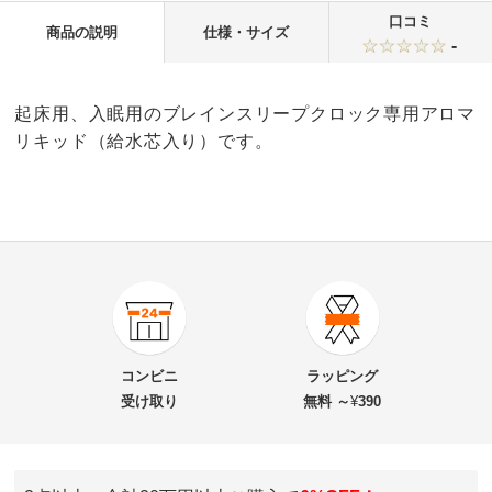
口コミ
商品の説明
仕様・サイズ
-
起床用、入眠用のブレインスリープクロック専用アロマ
リキッド（給水芯入り）です。
商品番号
900-6612-71
商品名・特徴
cado（カドー）ブレインスリープクロック専用リキッ
コンビニ
ラッピング
ド
受け取り
無料 ～
¥
390
価格
¥3,850
税込 ¥3,500 税抜