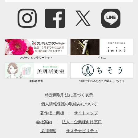
フジテレビフラワーネット
イミニ
美肌研究室
知識で変わるあなたの暮らし ちそう
特定商取引法に基づく表示
個人情報保護の取組みについて
著作権・商標
サイトマップ
｜
会社案内
法人・企業様向け窓口
｜
採用情報
サステナビリティ
｜