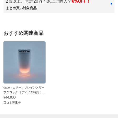
2点以上、合計20万円以上ご購入で
6%OFF！
まとめ買い対象商品
送料・送料種
基本配送料：¥
880
別
※お届け先が同じであれば複数個ご購入いただいても¥880です。
お支払い方法
送料について
おすすめ関連商品
■種類：（ア）SLEEP （イ）AWAKE
■容量：20ml
■日本製
ディノスのサイズ
cado（カドー）ブレインスリー
プクロック 【ディノス特典：専
用アロマリキッド付き】
¥44,000
口コミ募集中