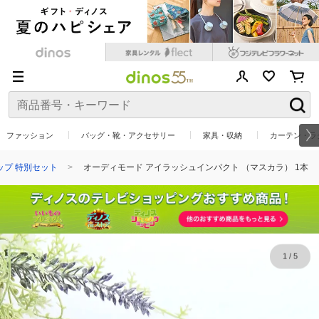
ファッション
バッグ・靴・アクセサリー
家具・収納
カーテン・ラ
ップ 特別セット
オーディモード アイラッシュインパクト （マスカラ） 1本
1
/
5