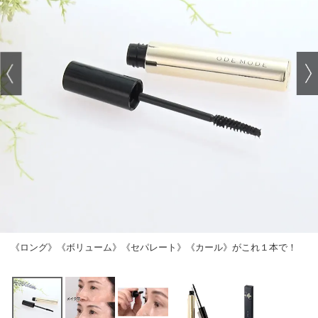
《ロング》《ボリューム》《セパレート》《カール》がこれ１本で！