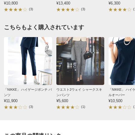
¥10,800
¥13,400
¥6,300
(3)
(3)
(
サイズ記号
7
9
11
2026/05/27
バスト
90
94
98
こちらもよく購入されています
すべての口コミを見る
バスト（適応）
80
83
86
着丈
114
116
116
肩幅
41
42
43
袖付幅（袖ぐり幅）
16.5
17
17.5
（上物）裾回り
144
148
152
ウエスト
90
94
98
ウエスト(適応)
61
64
67
「NIKKE」 ハイゲージポンチ パ
ウエスト2ウェイ シャークスキ
「NIKKE」 ハ
ンツ
ンパンツ
ルオーバー
ヒップ
103
107
111
¥11,900
¥5,600
¥10,500
ヒップ(適応)
89
91
93
(3)
(1)
(
重量（約ｇ）
-
430
-
サイズ記号
15