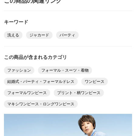
この商品の関連リンク
バスト
106
バスト（適応）
92
キーワード
着丈
118
洗える
ジャカード
パーティ
肩幅
45
袖付幅（袖ぐり幅）
19
（上物）裾回り
156
この商品が含まれるカテゴリ
ウエスト
106
ファッション
フォーマル・スーツ・着物
ウエスト(適応)
73
結婚式・パーティ・フォーマルドレス
ワンピース
ヒップ
119
フォーマルワンピース
プリント・柄ワンピース
ヒップ(適応)
97
重量（約ｇ）
-
マキシワンピース・ロングワンピース
※重量はあくまでも目安となります。商品によっては中心
サイズを参考に掲載しています。
サイズ表記について（ファッション）
商品の測定について