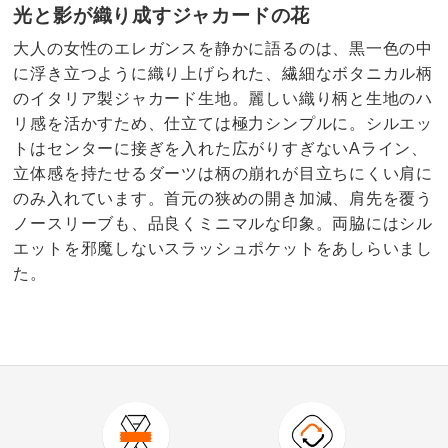
光と影が織り成すジャカードの花
大人の女性のエレガンスを静かに語るのは、黒一色の中
に浮き立つように織り上げられた、繊細なボタニカル柄
のイタリア製ジャカード生地。麗しい織り柄と生地のハ
リ感を活かすため、仕立ては極力シンプルに。シルエッ
トはセンターに接ぎを入れた広がりすぎないAライン、
立体感を持たせるダーツは柄の崩れが目立ちにくい肩に
のみ入れています。首元の狭めの開き加減、肩先を覆う
ノースリーブも、品良くミニマルな印象。両脇にはシル
エットを邪魔しないスラッシュポケットをあしらいまし
た。
4.0
口コミ件数（1）
★★★★★
0
商品番号
900-PC70-72