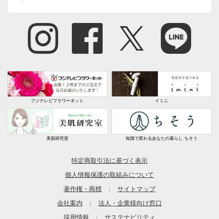
フジテレビフラワーネット
イミニ
美肌研究室
知識で変わるあなたの暮らし ちそう
特定商取引法に基づく表示
個人情報保護の取組みについて
著作権・商標
サイトマップ
｜
会社案内
法人・企業様向け窓口
｜
採用情報
サステナビリティ
｜