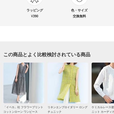
★★★★
★
1
商品名・特徴
イタリア素材 ボタニカル ジャカード ワンピース
★★★
★★
0
ラッピング
色・サイズ
★★
★★★
0
¥
390
交換無料
★
★★★★
0
価格
¥16,700
税込 ¥15,182 税抜
送料・送料種
基本配送料：¥
880
ブラックケイ ９
別
※お届け先が同じであれば複数個ご購入いただいても¥880です。
東京都 60代以上女性
身長 : 152cm
この商品とよく比較検討されている商品
お支払い方法
送料について
普段のサイズ : L
購入したサイズで「ちょうどよかった」
■色：ブラック系
品の良い少し華やかさもある黒ジャガードの生地は気に
■素材：ポリエステル84・綿16％
入りました。ハリのある生地なので、サイズが大きいと
■後ろ中心ホック・ファスナー開き
背中側が浮いたり身体への馴染みもないので（それが長
■両脇2個ポケット付き
所でもあり）最初は11号を購入しましたが本当に不格
■原産国：日本製（生地はイタリア製）
好で、9号に交換しました。スッキリ着用できていま
■商品により、柄の出方が多少異なります。
す。ただ、説明にもありましたが襟ぐり袖ぐりは狭めの
■立体的なパターンの為、肩幅は着用時の設定寸法です。
作りなので、きつくはないですがキッチリです。背が低
「イペカ」社 フラワープリント
リネンエンブロイダリー ロング
ケミカルレース使
コットンローン ワンピース
チュニック
ニット カーディ
いので少し丈を直すことにしました。
サイズ（cm）