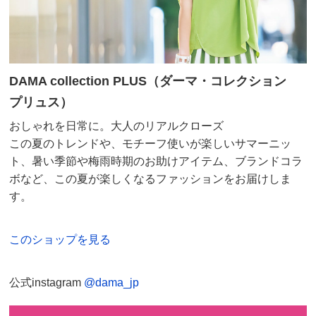
オレンジ ２：Ｌ－ＬＬ
DAMA collection PLUS（ダーマ・コレクション
埼玉県
プリュス）
色がとっても気に入りました。もう少し値段が安けれ
ば…
おしゃれを日常に。大人のリアルクローズ
この夏のトレンドや、モチーフ使いが楽しいサマーニッ
2025/06/22
ト、暑い季節や梅雨時期のお助けアイテム、ブランドコラ
ボなど、この夏が楽しくなるファッションをお届けしま
すべての口コミを見る
す。
このショップを見る
公式instagram
@dama_jp