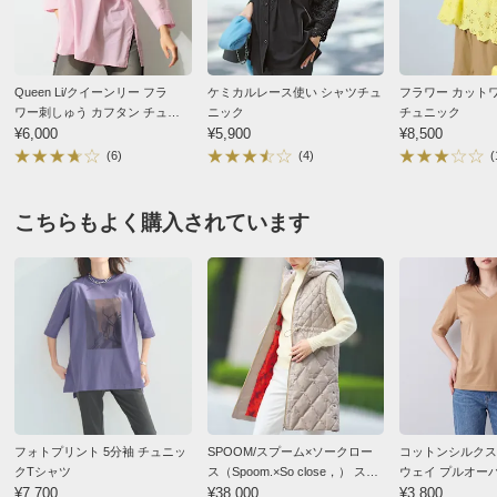
■左胸1個ポケット付き
2026/07/22
■原産国：中国製
■特殊な糸を使用している為、稀に刺激を感じることがあ
Queen Li/クイーンリー フラ
ケミカルレース使い シャツチュ
フラワー カット
ります。
ワー刺しゅう カフタン チュ
ニック
チュニック
ニックシャツ
¥6,000
¥5,900
¥8,500
サイズ（cm）
オレンジ ２：Ｌ－ＬＬ
(6)
(4)
(
サイズ記号
1
2
福岡県 50代女性
身長 : 155cm
普段のサイズ : L
対応サイズ
S～M
L～LL
購入したサイズで「ちょうどよかった」
こちらもよく購入されています
色違いで2点とも購入。シワにならず扱い良いです。風
バスト
126
132
通しも良く、初夏の羽織ものにはぴったりです。白や薄
バスト（適応）
72～87
86～101
いブルーなどあったら良かったな。
着丈（前）
68
70
2026/05/29
着丈（後）
73
75
肩幅
57
59
袖丈
28
29
フォトプリント 5分袖 チュニッ
SPOOM/スプーム×ソークロー
コットンシルクス
オレンジ ２：Ｌ－ＬＬ
袖口幅
22
22.5
クTシャツ
ス（Spoom.×So close，） ス
ウェイ プルオー
群馬県 60代以上女性
身長 : 165cm
¥7,700
ター カモフラージュ ジャカー
¥38,000
¥3,800