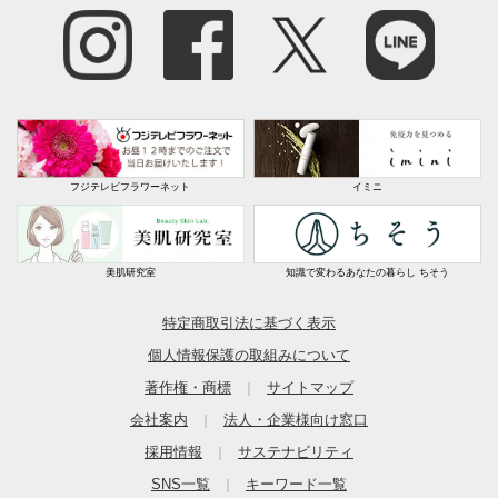
フジテレビフラワーネット
イミニ
美肌研究室
知識で変わるあなたの暮らし ちそう
特定商取引法に基づく表示
個人情報保護の取組みについて
著作権・商標
サイトマップ
｜
会社案内
法人・企業様向け窓口
｜
採用情報
サステナビリティ
｜
SNS一覧
キーワード一覧
｜