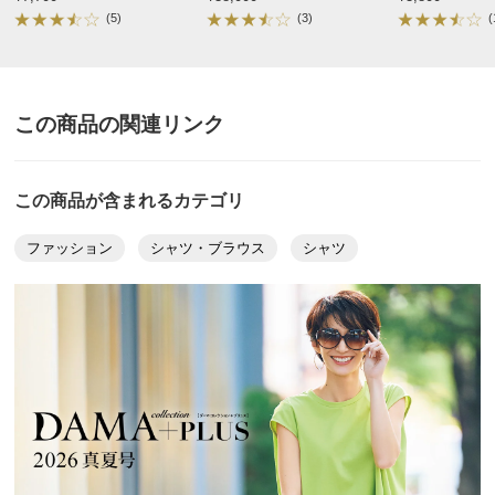
袖回り
51
53
ド はっ水加工 ダウンベスト
(5)
(3)
(
普段のサイズ : LL
購入したサイズで「大きめだった」
袖付幅（袖ぐり幅）
24
25
ゆったりとしたシャツを入手したくて購入したが、イン
裾回り
126
132
ナーが透けて見えるほどの薄手の生地とあかる過ぎるオ
スリット長さ（後）
18
18
レンジ色で、少々イメージが異なったところがある。
この商品の関連リンク
スリット長さ（前）
13
13
2025/09/05
重量（約ｇ）
80
-
この商品が含まれるカテゴリ
※重量はあくまでも目安となります。商品によっては中心
ファッション
シャツ・ブラウス
シャツ
サイズを参考に掲載しています。
ブラック ２：Ｌ－ＬＬ
サイズ表記について（ファッション）
商品の測定について
東京都 50代女性
身長 : 160cm
普段のサイズ : L
購入したサイズで「大きめだった」
商品の特徴
こういう透ける生地は合繊が多いと思いますが、これは
綿なので、すごく着心地さわやかです。ゆったり体型カ
手洗い
バーしてくれて、ヒジも隠れて嬉しいです。買って良
弱い手洗い出来ます。（洗濯機は使用できません）
かったです。
2025/07/28