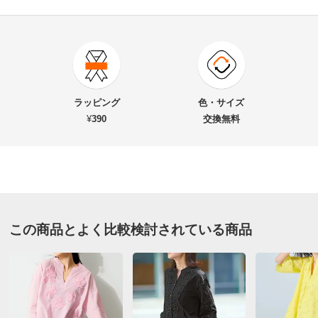
4.4
口コミ件数（5）
★★★★★
3
商品番号
900-PC73-63
★★★★
★
1
商品名・特徴
ワッシャーボイル シアー シャツ
★★★
★★
1
ラッピング
色・サイズ
★★
★★★
0
¥
390
交換無料
★
★★★★
0
価格
¥7,100
税込 ¥6,455 税抜
送料・送料種
基本配送料：¥
880
オレンジ ２：Ｌ－ＬＬ
別
※お届け先が同じであれば複数個ご購入いただいても¥880です。
千葉県 60代以上女性
普段のサイズ : LL
この商品とよく比較検討されている商品
お支払い方法
送料について
購入したサイズで「ちょうどよかった」
■色：（ア）オレンジ、（イ）ブラック
親族へのプレゼントとして購入。背が低く肥満体系気味
■素材：綿69・ナイロン31％
ですが、適度なシアー感と明るいオレンジ色で、とても
■前中心ボタン開き
おしゃれな感じです。とても軽いのと、素材のせいか涼
■両脇スリット開き
しさも感じるといっております。