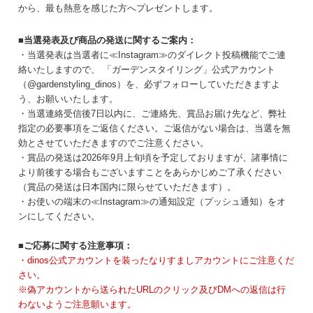
から、最も熱意を感じた方へプレゼントします。
■当選発表及び商品の発送に関するご案内：
・当選発表は当選者に≪Instagram≫のダイレクト投稿機能でご連
絡いたしますので、
「ガーデンスタイリング」公式アカウント
（@gardenstyling_dinos）
を、必ずフォローしていただきますよ
う、お願いいたします。
・当選連絡受信後7日以内に、ご連絡先、賞品お届け先など、弊社
指定の必要事項をご返信ください。ご返信がない場合は、当選を無
効とさせていただきますのでご注意ください。
・賞品の発送は2026年9月上旬頃を予定しておりますが、諸事情に
より前後する場合もございますことをあらかじめご了承ください
（賞品の発送は日本国内に限らせていただきます）。
・お使いの端末の≪Instagram≫の通知設定（プッシュ通知）をオ
ンにしてください。
■ご応募に関する注意事項：
・dinos公式アカウントを装ったなりすましアカウントにご注意くだ
さい。
※偽アカウントから送られたURLのクリック及びDMへの返信は行
わないようご注意願います。