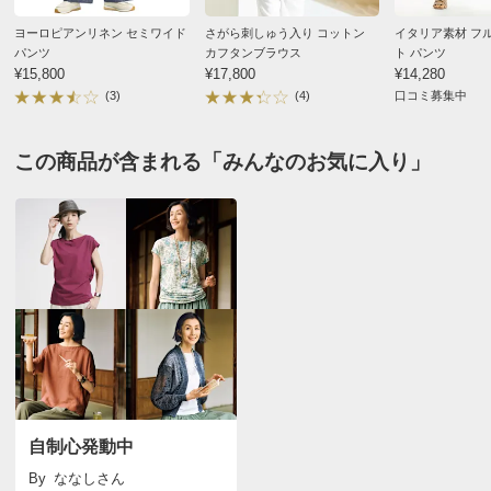
バスト（適応）
92
ヨーロピアンリネン セミワイド
さがら刺しゅう入り コットン
イタリア素材 フ
着丈（前）
71
パンツ
カフタンブラウス
ト パンツ
着丈（後）
76
¥15,800
¥17,800
¥14,280
(3)
(4)
口コミ募集中
肩幅
49
袖丈
56
この商品が含まれる「みんなのお気に入り」
袖口幅
12
袖回り
46
袖付幅（袖ぐり幅）
23
ウエスト(適応)
73
ヒップ(適応)
97
重量（約ｇ）
-
※重量はあくまでも目安となります。商品によっては中心
サイズを参考に掲載しています。
自制心発動中
サイズ表記について（ファッション）
商品の測定について
By
ななし
さん