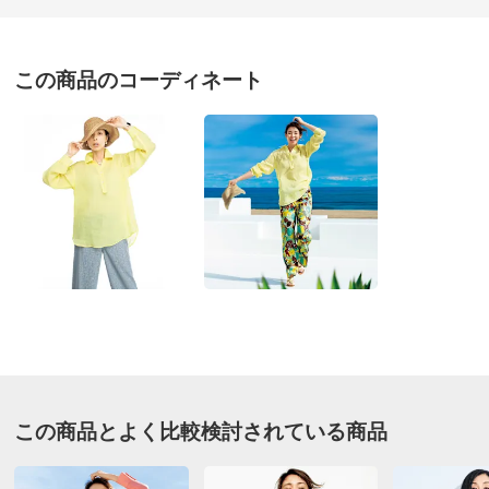
価格
¥17,440
税込 ¥15,855 税抜
この商品のコーディネート
送料・送料種
基本配送料：¥
880
別
※お届け先が同じであれば複数個ご購入いただいても¥880です。
お支払い方法
送料について
■色：カナリアイエロー
■素材：麻100％
■前中心ボタン2個途中開き
■原産国：中国製
■バストは、着用時の設定寸法です。
■素材の性質上、麻の繊維（ネップ）が含まれる場合があ
ります。
サイズ（cm）
この商品とよく比較検討されている商品
サイズ記号
7
9
11
バスト
98
102
106