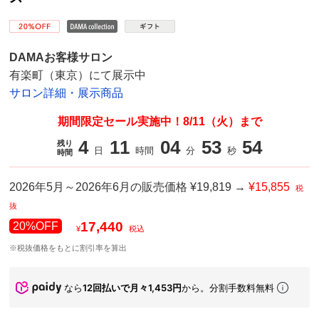
DAMAお客様サロン
有楽町（東京）にて展示中
サロン詳細・展示商品
期間限定セール実施中！8/11（火）まで
4
11
04
52
72
残り
日
時間
分
秒
時間
2026年5月～2026年6月の販売価格 ¥19,819 →
¥15,855
税
抜
17,440
20%OFF
¥
税込
※税抜価格をもとに割引率を算出
なら
12回払いで月々1,453円
から。分割手数料無料