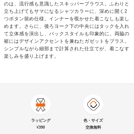
のは、流行感も意識したスキッパーブラウス。ふわりと
立ち上げてもサマになるシャツカラーに、深めに開く2
つボタン留め仕様。インナーを覗かせた着こなしも楽し
めます。さらに、後ろヨーク下の中央にはタックを入れ
て立体感を演出し、バックスタイルも印象的に。両脇の
裾にはデザインアクセントを兼ねたガゼットをプラス。
シンプルながら細部まで計算された仕立てが、着こなす
楽しみを盛り上げます。
商品番号
900-1838-02
商品名・特徴
ラミーローン ソフトワッシャー ブラウス
ラッピング
色・サイズ
¥
390
交換無料