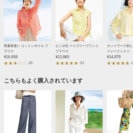
バスト（適応）
80
83
86
着丈（前）
67
69
69
着丈（後）
72
74
74
肩幅
45
46
47
袖丈
54
55
55
異素材使い コットンボイル ブ
ビンダ社 ペイズリープリント
カットワーク刺し
袖口幅
10
10.5
11
ラウス
ブラウス
フォードシャツ
¥16,659
¥13,860
¥14,879
袖回り
42
43
44
(2)
(1)
(
袖付幅（袖ぐり幅）
21
21.5
22
ウエスト(適応)
61
64
67
こちらもよく購入されています
ヒップ(適応)
89
91
93
重量（約ｇ）
-
110
-
サイズ記号
15
バスト
114