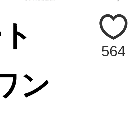
ート
564
ワン