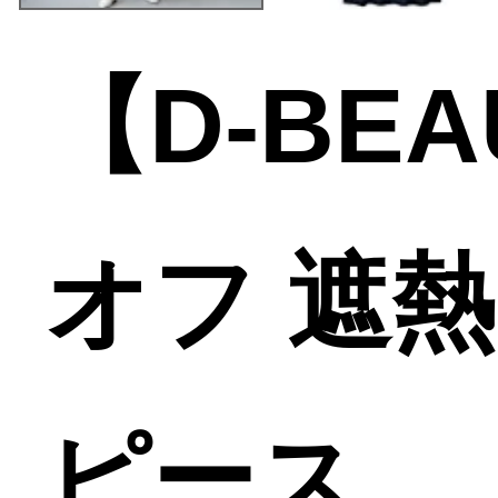
【D-BE
オフ 遮
ピース