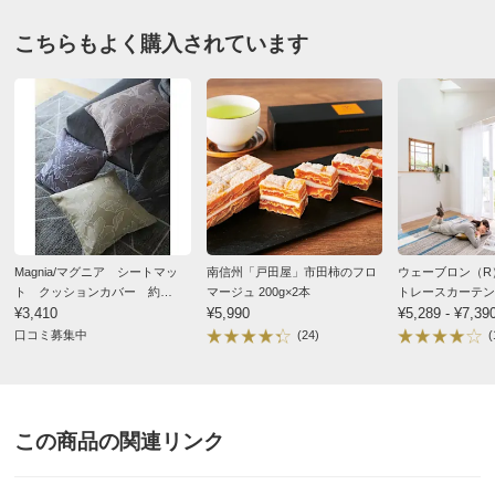
こちらもよく購入されています
Magnia/マグニア シートマッ
南信州「戸田屋」市田柿のフロ
ウェーブロン（R
ト クッションカバー 約
マージュ 200g×2本
トレースカーテン 
45cm×45cm
¥3,410
¥5,990
枚組）
¥5,289 - ¥7,39
口コミ募集中
(24)
(
この商品の関連リンク