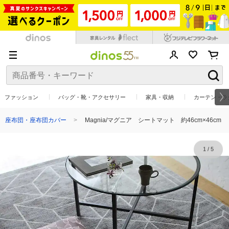
ファッション
バッグ・靴・アクセサリー
家具・収納
カーテン・ラ
座布団・座布団カバー
Magnia/マグニア シートマット 約46cm×46cm
1
/
5