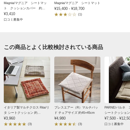
Magnia/マグニア シートマッ
Magnia/マグニア シートマット
ディノスのサイズ
ト クッションカバー 約
¥15,400 - ¥18,700
45cm×45cm
¥3,410
(1)
口コミ募集中
商品の特徴
洗濯機
ご家庭の洗濯機で洗えます。
この商品とよく比較検討されている商品
イタリア製マルチクロス Rita/リ
ブレスエアー（R）マルチパッ
PARNE/パルネ
タ シートクッション 約
ド チェアサイズ 約45×45cm
シートクッション
48×45cm
¥3,960
¥4,980
¥7,500 - ¥12,5
(3)
(3)
口コミ募集中