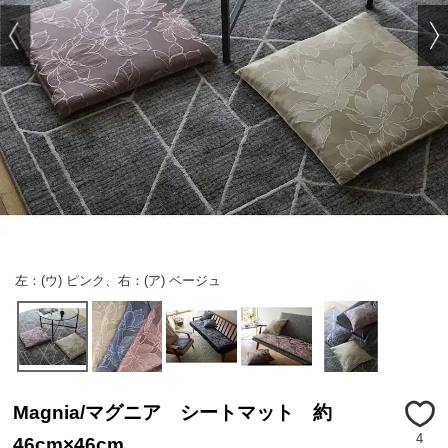
左：(ウ) ピンク、右：(ア) ベージュ
Magnia/マグニア シートマット 約
4
46cm×46cm