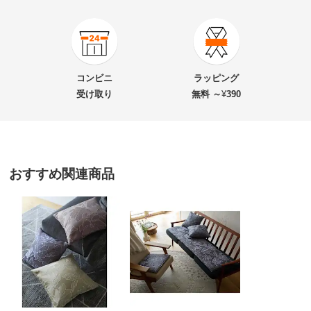
商品番号
900-LE11-71
商品名・特徴
Magnia/マグニア シートマット 約46cm×46cm
コンビニ
ラッピング
受け取り
無料 ～
¥
390
価格
¥7,700
税込 ¥7,000 税抜
送料・送料種
基本配送料：¥
880
おすすめ関連商品
別
※お届け先が同じであれば複数個ご購入いただいても¥880です。
お支払い方法
送料について
■色：（ア）ベージュ、（イ）ブルー、（ウ）ピンク
■サイズ：約46cm×46cm
■素材：ポリエステル100％、中身…ウレタンフォーム（ポ
リエステル綿巻き）
■日本製