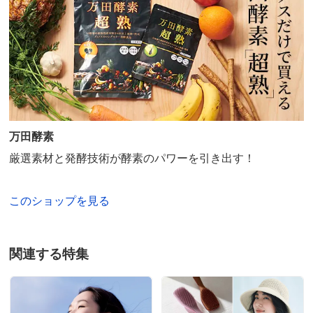
2023/05/17
愛知県 60代以上女性
以前お買い得な時に、試して以来毎日頂いております。
黒酢ドリンクなども、試したことはありますが、サプリ
万田酵素
メントは簡単で良いですね！
お酢は、躰に良いと思いますので、続けてみようと思い
厳選素材と発酵技術が酵素のパワーを引き出す！
ます。
2023/03/21
このショップを見る
関連する特集
兵庫県 40代男性
届いてから、５日朝飲んでみてなんとなくいい感じだと
言っていました。疲れたら栄養ドリンクを飲むという習