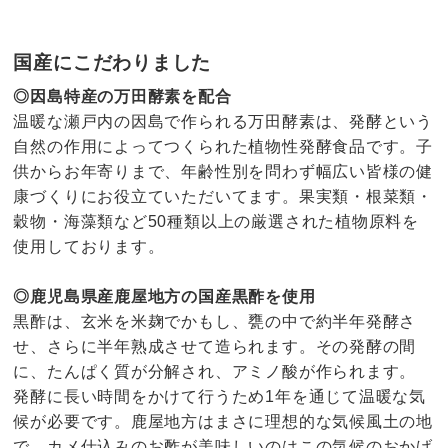
国産にこだわりました
◎因島特産の万田酵素を配合
温暖な瀬戸内の因島で作られる万田酵素は、発酵という
自然の作用によってつくられた植物性発酵食品です。子
供からお年寄りまで、年齢性別を問わず幅広い皆様の健
康づくりにお役立ていただいてます。果実類・根菜類・
穀物・海藻類など50種類以上の厳選された植物原料を
使用しております。
◎鹿児島県産鹿屋地方の国産黒酢を使用
黒酢は、玄米を米麹でかもし、甕の中で約半年発酵さ
せ、さらに半年熟成させて造られます。その発酵の間
に、たんぱく質が分解され、アミノ酸が作られます。
発酵に長い時間をかけて行うため1年を通じて温暖な気
候が必要です。鹿屋地方はまさに理想的な気候風土の地
で、カメ仕込みのお酢が美味しいのはこの気候のおかげ