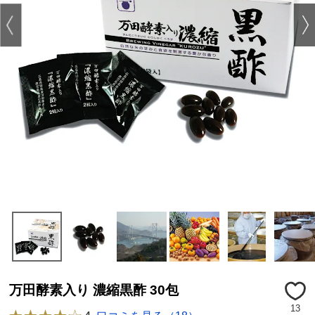
万田酵素入り 濃縮黒酢 30包
13