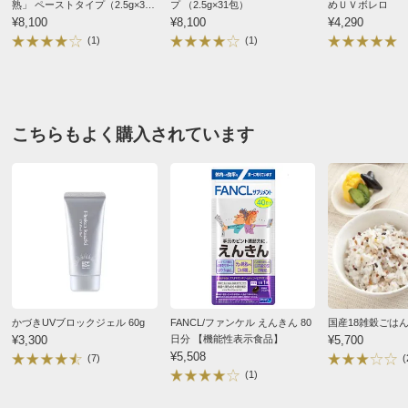
■成分：黒酢エキス、オリーブ油、シソ油、植物発酵エキ
熟」 ペーストタイプ（2.5g×31
プ （2.5g×31包）
めＵＶボレロ
包） | 初回金額6885円・2回目
¥8,100
¥8,100
¥4,290
ス、グリセリン、ミツロウ、グリセリン脂肪酸エステル
以降金額7695円【各回送料無
(1)
(1)
■成分比較：※100g当たり（財）日本食品分析センター調
料】
べ
東京都 60代以上女性
［項目］遊離アミノ酸/全アミノ酸（単位mg）
久しぶりに購入しました、効果のほどはまだわかりませ
［アルギニン］20/1800
ん、今年も暑いので今から体調管理しないと、と。
こちらもよく購入されています
［リジン］240/1130
［ヒスチジン］120/350
2024/07/11
［フェニルアラニン］130/620
［チロシン］80/230
［ロイシン］440/1140
広島県 60代以上女性
［イソロイシン］260/600
頼みだして２回目、夏を乗りきるために飲み始めまし
［メチオニン］100/330
た。黒酢と万田酵素が良さそうで決めました。これを飲
［バリン］380/1030
むと一日が頑張れる感じがしています。朝と夜に飲むよ
［アラニン］800/3020
かづきUVブロックジェル 60g
FANCL/ファンケル えんきん 80
国産18雑穀ごはん
¥3,300
日分 【機能性表示食品】
¥5,700
うにしています。
［グリシン］280/5820
¥5,508
(7)
(
［プロリン］170/3390
(1)
2024/06/26
［グルタミン酸］140/3330