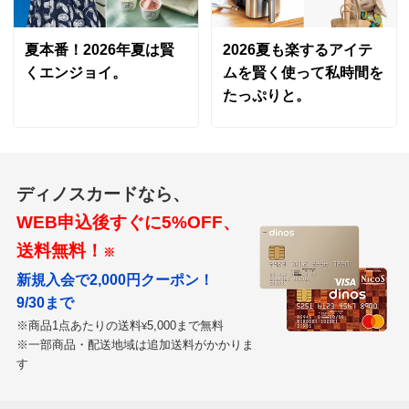
2019/07/14
夏本番！2026年夏は賢
2026夏も楽するアイテ
くエンジョイ。
ムを賢く使って私時間を
たっぷりと。
東京都
結果はわかりませんが、主人に飲ませています、体には
良いと思いますので。
ディノスカードなら、
2019/05/03
WEB申込後すぐに5%OFF、
送料無料！
すべての口コミを見る
※
新規入会で2,000円クーポン！
9/30まで
※商品1点あたりの送料
5,000まで無料
¥
※一部商品・配送地域は追加送料がかかりま
す