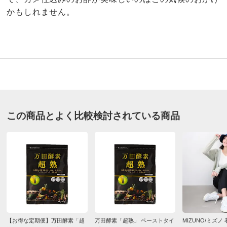
かもしれません。
4.0
口コミ件数（18）
★★★★★
9
商品番号
900-BL05-42
★★★★
★
9
この商品とよく比較検討されている商品
商品名・特徴
万田酵素入り 濃縮黒酢 30包
★★★
★★
7
★★
★★★
0
価格
¥3,600
税込 ¥3,334 税抜
★
★★★★
0
※軽減税率対象です。
送料・送料種
基本配送料：¥
880
別
※お届け先が同じであれば複数個ご購入いただいても¥880です。
東京都 女性
お支払い方法
送料について
悪くはないのでしょうが、よい、という感覚もなく…
■内容量：1包2カプセル、1箱30包（1カプセル590mg）
【お得な定期便】万田酵素「超
万田酵素「超熟」 ペーストタイ
MIZUNO/ミズノ
2025/10/26