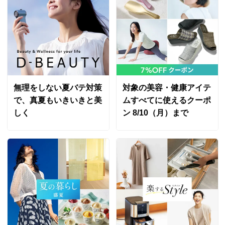
慣でしたが、その回数が減り身体の疲れが軽減される気
がするとの事。身体の為、続けてみようと思います。
よかったらまた報告します。
2022/05/06
無理をしない夏バテ対策
対象の美容・健康アイテ
千葉県 60代以上女性
で、真夏もいきいきと美
ムすべてに使えるクーポ
まだ１か月飲んでいないので、「これだ。」という効果
しく
ン 8/10（月）まで
はわかりません。
2021/03/05
大阪府 30代男性
どおしても酢の匂いが主張しています。それに此の商品
は人により合う合わないが有りますね。