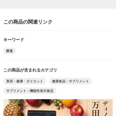
［セリン］230/1060
［スレオニン］200/680
［アスパラギン酸］130/1540
広島県 40代女性
この商品の関連リンク
［トリプトファン］検出せず/検出せず
とにかく飲みやすい、これに尽きます。個包装なので、
［シスチン］検出せず/80
一日一袋必ず飲めます。外出も外泊も、必要な袋数だけ
■賞味期限：製造日より2年
鞄にいれるだけで、かさばらずノーストレス。ソフトな
キーワード
■日本製
小さな2粒は口に入れるとほんのり黒酢味。少量の水で
※アレルギー表記対象品原材料の一部植物発酵エキスの原
一回で飲み込めるから負担もありません。毎日続けられ
酵素
料であるオレンジ、くるみ、ごま、大豆、バナナ、りん
る黒酢にやっと出会うことができました。
ご、ゼラチンを含みます。
2023/09/02
この商品が含まれるカテゴリ
【ご注意ください！】
※商品の性質上、キャンセル・交換・返品はできませ
美容・健康・ダイエット
健康食品・サプリメント
ん。
サプリメント・機能性表示食品
広島県 60代以上女性
ディノスのサイズ
購入のきっかけは、夏に弱いわたしは何か身体にいいも
のを探していました。しばらく試してみたいと思いま
す。