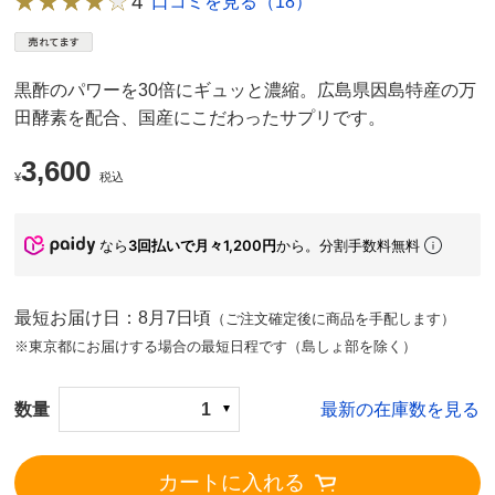
4
口コミを見る（18）
黒酢のパワーを30倍にギュッと濃縮。広島県因島特産の万
田酵素を配合、国産にこだわったサプリです。
3,600
¥
税込
なら
3回払いで月々1,200円
から。分割手数料無料
最短お届け日：8月7日頃
（ご注文確定後に商品を手配します）
※東京都にお届けする場合の最短日程です（島しょ部を除く）
数量
1
最新の在庫数を見る
カートに入れる