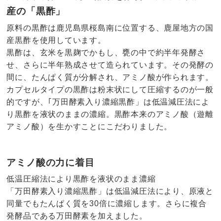
産の「黒酢」
原料の黒酢は鹿児島県桜島南に位置する、鹿屋地方の国
産黒酢を使用しています。
黒酢は、玄米を黒麹でかもし、甕の中で約半年発酵さ
せ、さらに半年熟成させて造られています。その発酵の
間に、たんぱく質が分解され、アミノ酸が作られます。
カプセルタイプの黒酢は粉末状にして圧縮するのが一般
的ですが、｢万田酵素入り濃縮黒酢」は低温減圧法によ
り黒酢を液状のままの濃縮。黒酢本来のアミノ酸（遊離
アミノ酸）を生かすことにこだわりました。
アミノ酸の力に着目
低温圧縮法により黒酢を液状のまま濃縮
「万田酵素入り濃縮黒酢」は低温減圧法により、原液と
同量でもたんぱく質を30倍に濃縮します。さらに複合
発酵品である万田酵素を加えました。