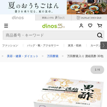
ファッション
バッグ・靴・アクセサリー
家具・収納
カーテン・ラ
美容・健康・ダイエット
万田酵素
万田酵素入り 濃縮黒酢 30包
1
/
6