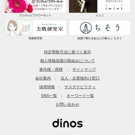
フジテレビフラワーネット
イミニ
美肌研究室
知識で変わるあなたの暮らし ちそう
特定商取引法に基づく表示
個人情報保護の取組みについて
著作権・商標
サイトマップ
｜
会社案内
法人・企業様向け窓口
｜
採用情報
サステナビリティ
｜
SNS一覧
キーワード一覧
｜
お問い合わせ