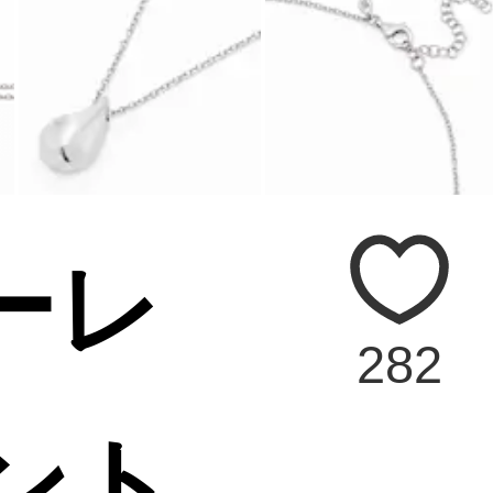
エーレ
282
ント