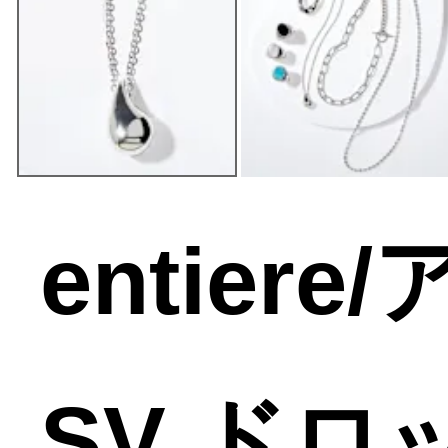
entier
SV ド