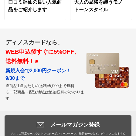
口コミ評価の良い人気商
大人の品格を纏うモノ
品をご紹介します
トーンスタイル
ディノスカードなら、
WEB申込後すぐに5%OFF、
送料無料！
※
新規入会で2,000円クーポン！
9/30まで
※商品1点あたりの送料
5,000まで無料
¥
※一部商品・配送地域は追加送料がかかりま
す
メールマガジン登録
メルマガ限定セールやおトクなクーポンキャンペーン、最新セールなど、ディノスのおすすめ