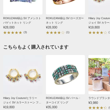
ROKUZAN/碌山 SV アメシスト
ROKUZAN/碌山 SV ローズガー
Hilary Joy Cou
バゲットカット リング
ネット リング
ジョイ SV カラーストーン フリ
¥28,000
¥28,000
ンジ ピアス
¥19,800
(3)
(1)
(
こちらもよく購入されています
Hilary Joy Couture/ヒラリー
ROKUZAN/碌山 SV パール・
ラウンドプランタ
ジョイ SV カラーストーン フリ
ターコイズ リング
¥3,980
ンジ ピアス
¥19,800
¥35,000
(