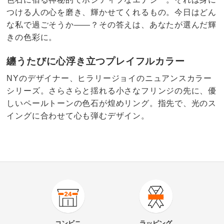
つける人の心を磨き、輝かせてくれるもの。今日はどん
な私で過ごそうか――？その答えは、あなたが選んだ輝
きの色彩に。
纏うたびに心浮き立つプレイフルカラー
NYのデザイナー、ヒラリージョイのニュアンスカラー
シリーズ。さらさらと揺れる小さなフリンジの先に、優
しいペールトーンの色石が煌めリング。指先で、光のス
イングに合わせて心も弾むデザイン。
商品番号
900-J125-02
商品名・特徴
Hilary Joy Couture/ヒラリージョイ SV カラーストー
コンビニ
ラッピング