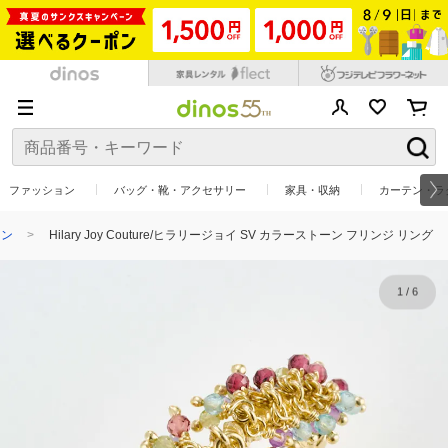
ファッション
バッグ・靴・アクセサリー
家具・収納
カーテン・ラ
ョン
Hilary Joy Couture/ヒラリージョイ SV カラーストーン フリンジ リング
1
/
6