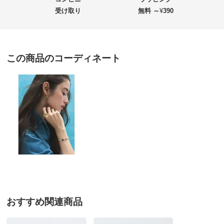
ン フリンジ リング
受け取り
無料 ～
¥
390
価格
¥29,800
税込 ¥27,091 税抜
この商品のコーディネート
送料・送料種
基本配送料：¥
880
別
※お届け先が同じであれば複数個ご購入いただいても¥880です。
お支払い方法
送料について
■サイズ：11・13・15・17番
■商品寸法：最大幅約14.5mm・約5g
■素材：アパタイト・ガーネット・アイオライト・ペリ
ドット・SV925（K22仕上げ）
■原産国：インド製（アメリカ企画）
■天然素材の為、色・形・大きさが異なります。
おすすめ関連商品
サイズ表記について（ジュエリー）