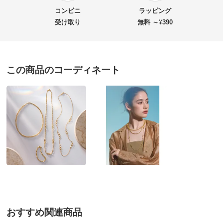
商品名・特徴
UNOAERRE/ウノアエレコラボ K18 エアリー オメガ
コンビニ
ラッピング
ネックレス
受け取り
無料 ～
¥
390
価格
¥220,000
税込 ¥200,000 税抜
この商品のコーディネート
送料・送料種
基本配送料：¥
880
別
※お届け先が同じであれば複数個ご購入いただいても¥880です。
お支払い方法
送料について
■今回準備数：10
■商品寸法：最大幅約5mm・約45cm・約2.7g
■素材：K18
■引き輪式
■原産国：イタリア製
■ウノアエレとディノスのコラボレートによる特別プライ
ス品です。
おすすめ関連商品