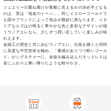
ジュエリーの重ね着けが素敵に見えるかの決め手となる
のは、実は「地金のトーン」。同じイエローゴールドで
も国やブランドによって色みが微妙に異なります。イタ
リアならではの明るく華やかな色と多彩なデザインが揃
うウノアエレなら、少しずつ買い足していく楽しみが味
わえます。
金細工の歴史と共に歩むウノアエレ。伝統を継ぐと同時
に高度な中空技術を極め、「量感がありつつ軽いゴール
ド」がシグネチャーに。金線を編み込んだネックレスは
首にふわりと舞い降りたような軽やかさ。
商品番号
900-J116-01