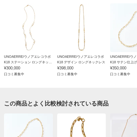
サイズ表記について（ジュエリー）
UNOAERRE/ウノアエレコラボ
UNOAERRE/ウノアエレコラボ
UNOAERRE/
K18 ステーション ロングネック
K18 デザイン ロングネックレス
K18 サテン仕上
レス
¥300,000
¥398,000
チェーン ネックレ
¥350,000
口コミ募集中
口コミ募集中
口コミ募集中
この商品とよく比較検討されている商品