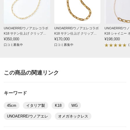
UNOAERRE/ウノアエレコラボ
UNOAERRE/ウノアエレコラボ
UNOAERRE/
K18 サテン仕上げ クリップ
K18 サテン仕上げ クリップ
K18 シャイニー
チェーン ネックレス（45cm）
¥350,000
チェーン ブレスレット
¥170,000
¥198,000
（19cm）
口コミ募集中
口コミ募集中
(
この商品の関連リンク
キーワード
45cm
イタリア製
K18
WG
UNOAERRE/ウノアエレ
オメガネックレス