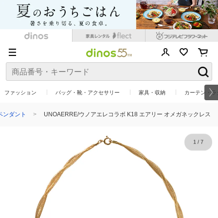
ファッション
バッグ・靴・アクセサリー
家具・収納
カーテン・ラ
ペンダント
UNOAERRE/ウノアエレコラボ K18 エアリー オメガネックレス
1
/
7