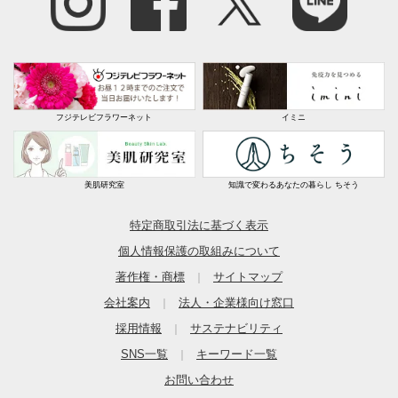
フジテレビフラワーネット
イミニ
美肌研究室
知識で変わるあなたの暮らし ちそう
特定商取引法に基づく表示
個人情報保護の取組みについて
著作権・商標
サイトマップ
｜
会社案内
法人・企業様向け窓口
｜
採用情報
サステナビリティ
｜
SNS一覧
キーワード一覧
｜
お問い合わせ