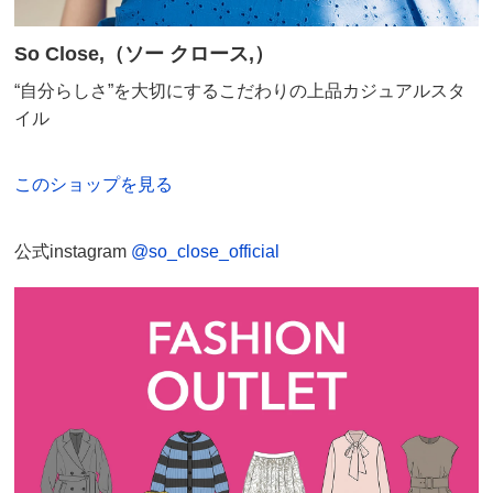
重量（約ｇ）
-
360
-
So Close,（ソー クロース,）
※重量はあくまでも目安となります。商品によっては中心
“自分らしさ”を大切にするこだわりの上品カジュアルスタ
サイズを参考に掲載しています。
イル
サイズ表記について（ファッション）
このショップを見る
商品の特徴
公式instagram
@so_close_official
手洗い
弱い手洗い出来ます。（洗濯機は使用できません）