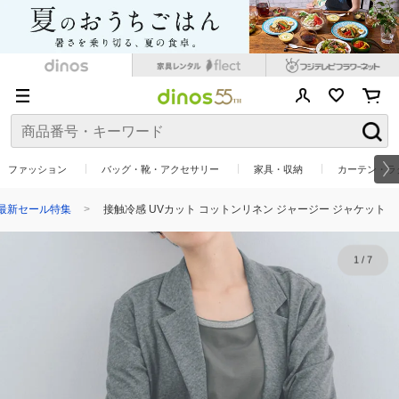
ファッション
バッグ・靴・アクセサリー
家具・収納
カーテン・ラ
最新セール特集
接触冷感 UVカット コットンリネン ジャージー ジャケット
1
/
7