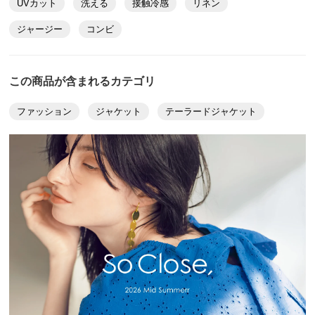
UVカット
洗える
接触冷感
リネン
肩幅
38
40
42
ジャージー
コンビ
袖丈
54
54
54
袖付回り
42
44
46
この商品が含まれるカテゴリ
袖幅
17
18
19
ファッション
ジャケット
テーラードジャケット
袖口幅
12
13
14
ゆき丈
74
75
76
袖回り
34
36
38
襟天幅
16
16
17
襟前下がり
32
32
33
襟幅
8
8
8
裾幅
58
60
62
スリット長さ（脇）
12
12
12
ウエスト(適応)
58～64
64～70
69～77
ヒップ(適応)
82～90
87～95
92～100