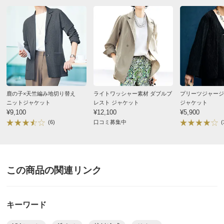
お支払い方法
送料について
■色：グレー
■素材：綿80・麻20％
■前中心ボタン開き
■前2個ポケット付き
■両脇裾スリット有り
■UV遮蔽率…95％
鹿の子×天竺編み地切り替え
ライトワッシャー素材 ダブルブ
プリーツジャージ
■原産国：中国製
ニットジャケット
レスト ジャケット
ジャケット
■素材の特性上、生地の表面にネップ（小さな粒）が見ら
¥9,100
¥12,100
¥5,900
(6)
口コミ募集中
(
れることがあります。
サイズ（cm）
サイズ記号
S
M
L
この商品の関連リンク
バスト
92
96
100
バスト（適応）
72～80
79～87
86～94
キーワード
着丈（前）
72
72
74
着丈（後）
70
70
72