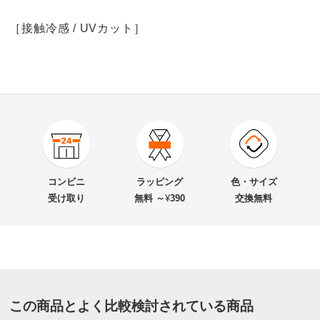
［接触冷感 / UVカット］
3.0
口コミ件数（1）
★★★★★
0
商品番号
900-PC72-36
★★★★
★
0
商品名・特徴
接触冷感 UVカット コットンリネン ジャージー ジャ
★★★
★★
1
コンビニ
ラッピング
色・サイズ
ケット
★★
★★★
0
受け取り
無料 ～
¥
390
交換無料
★
★★★★
0
価格
¥6,700
税込 ¥6,091 税抜
すべての口コミを見る
送料・送料種
基本配送料：¥
880
別
※お届け先が同じであれば複数個ご購入いただいても¥880です。
この商品とよく比較検討されている商品