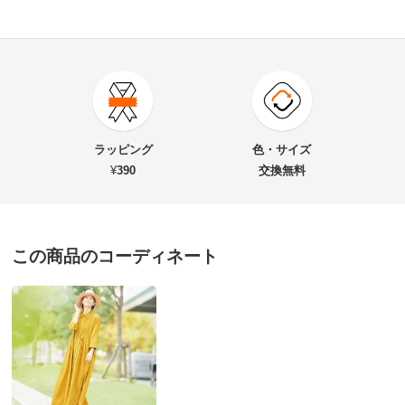
商品番号
900-1814-01
商品名・特徴
レース襟 ピンタック ロングワンピース
ラッピング
色・サイズ
¥
390
交換無料
価格
¥22,800
税込 ¥20,728 税抜
この商品のコーディネート
送料・送料種
基本配送料：¥
880
別
※お届け先が同じであれば複数個ご購入いただいても¥880です。
お支払い方法
送料について
■色：イエロー
■素材：本体…ポリエステル100％、別布部分…ポリエステ
ル100％