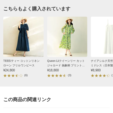
こちらもよく購入されています
サイズ表記について（ファッション）
商品の測定について
スタッフA
生地の厚み：普通～やや薄い 伸縮性：ややあり 透け
感：ややなし
TEEE/ティー コットンリネン
Queen Li/クイーンリー カット
ナイアシルク天竺
ローン フリルワンピース
ジャカード 抽象柄 プリントワ
ミドレス（日本製
¥24,800
ンピース
¥18,800
¥8,900
商品の特徴
(6)
(3)
(
手洗い
弱い手洗い出来ます。（洗濯機は使用できません）
この商品の関連リンク