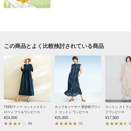
■前中心ボタン開き
■両脇2個ポケット付き
■袖口スリット開き
■原産国：中国製
サイズ（cm）
この商品とよく比較検討されている商品
サイズ記号
S
M
L
バスト
95
99
103
バスト（適応）
72～80
79～87
86～94
着丈
121
123
125
肩幅
42
43
44
袖丈
39
40
41
袖口幅
29
30
31
TEEE/ティー コットンリネン
カップ＆ソーサー 更紗柄プリン
コットン ストラ
裾回り
242.6
246.6
250.6
ローン フリルワンピース
ト コットン ワンピース
ドワンピース
¥24,800
¥25,800
¥17,900
ウエスト(適応)
58～64
64～70
69～77
(6)
(1)
(
ヒップ(適応)
82～90
87～95
92～100