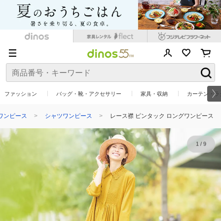
ファッション
バッグ・靴・アクセサリー
家具・収納
カーテン・ラ
ワンピース
シャツワンピース
レース襟 ピンタック ロングワンピース
1
/
9