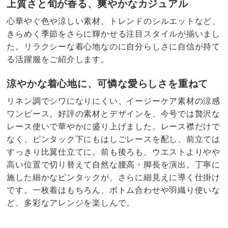
上質さと旬が香る、爽やかなカジュアル
心華やぐ色や涼しい素材、トレンドのシルエットなど、
きらめく季節をさらに輝かせる注目スタイルが揃いまし
た。リラクシーな着心地なのに自分らしさに自信が持て
る活躍服をご紹介します。
涼やかな着心地に、可憐な愛らしさを重ねて
リネン調でシワになりにくい、イージーケア素材の涼感
ワンピース。好評の素材とデザインを、今号では贅沢な
レース使いで華やかに盛り上げました。レース襟だけで
なく、ピンタック下にもはしごレースを配し、前立ては
すっきり比翼仕立てに。前も後ろも、ウエストよりやや
高い位置で切り替えて自然な腰高・脚長を演出。丁寧に
施した細かなピンタックが、さらに細見えに導く仕掛け
です。一枚着はもちろん、ボトム合わせや羽織り使いな
ど、多彩なアレンジを楽しんで。