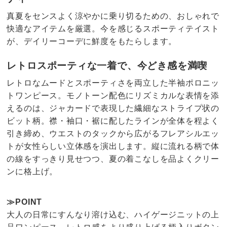
真夏をセンスよく涼やかに乗り切るための、おしゃれで
快適なアイテムを厳選。今を感じるスポーティテイスト
が、デイリーコーデに鮮度をもたらします。
レトロスポーティな一着で、今どき感を満喫
レトロなムードとスポーティさを両立した半袖ポロニッ
トワンピース。モノトーン配色にリズミカルな表情を添
えるのは、ジャカードで表現した繊細なストライプ状の
ビット柄。襟・袖口・裾に配したラインが全体を程よく
引き締め、ウエストのタックから広がるフレアシルエッ
トが女性らしい立体感を演出します。縦に流れる柄で体
の線をすっきり見せつつ、夏の着こなしを品よくクリー
ンに格上げ。
≫POINT
大人の日常にすんなり溶け込む、ハイゲージニットの上