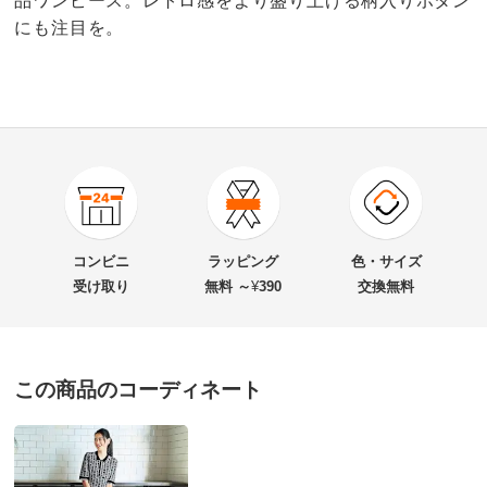
品ワンピース。レトロ感をより盛り上げる柄入りボタン
にも注目を。
3.0
口コミ件数（1）
★★★★★
0
商品番号
900-1805-03
★★★★
★
0
商品名・特徴
ジャカード ニット ポロワンピース
★★★
★★
1
コンビニ
ラッピング
色・サイズ
★★
★★★
0
受け取り
無料 ～
¥
390
交換無料
★
★★★★
0
価格
¥24,800
税込 ¥22,546 税抜
この商品のコーディネート
送料・送料種
基本配送料：¥
880
ホワイトＸブラック ＬＬ
別
※お届け先が同じであれば複数個ご購入いただいても¥880です。
青森県 60代以上女性
身長 : 154cm
お支払い方法
送料について
普段のサイズ : LL
購入したサイズで「大きめだった」