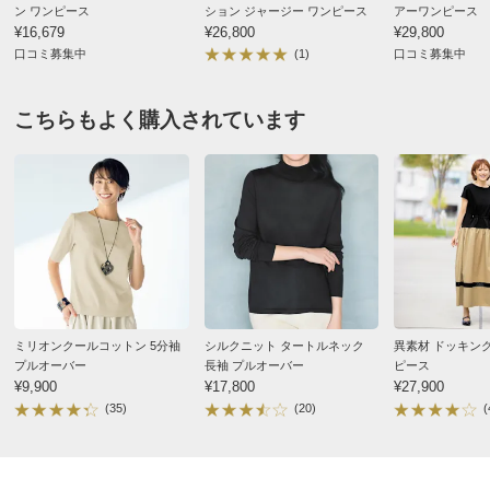
ン ワンピース
ション ジャージー ワンピース
アーワンピース
ヒップ(適応)
82～90
87～95
92～100
¥16,679
¥26,800
¥29,800
すべての口コミを見る
重量（約ｇ）
-
600
-
口コミ募集中
(1)
口コミ募集中
※重量はあくまでも目安となります。商品によっては中心
こちらもよく購入されています
サイズを参考に掲載しています。
■全体のサイズ感はやや大きめの作りです。サイズご検討
の方は通常サイズよりもワンサイズ下をお薦めいたしま
す。
■素材の特性上、やや重みを感じる場合があります。
サイズ表記について（ファッション）
商品の測定について
ミリオンクールコットン 5分袖
シルクニット タートルネック
異素材 ドッキン
プルオーバー
長袖 プルオーバー
ピース
¥9,900
¥17,800
¥27,900
(35)
(20)
(
スタッフA
生地の厚み：やや厚い～普通 伸縮性：あり 透け感：な
し