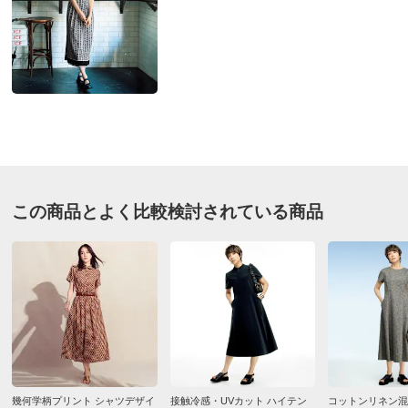
■色：ホワイト×ブラック
とにかく、大きい！
■素材：レーヨン71・ナイロン29％
開封して、試着してしまったので、サイズ交換はあきら
■前中心ボタン途中開き
めましたが…
■接触冷感
デザイン他、ほんとうにお気に入りなだけに、残念（ラ
■原産国：中国製
ベルとか、はずしてないので、できることなら、交換し
■商品により、柄の出方が多少異なります。
てほしい）
サイズ（cm）
2026/06/09
サイズ記号
S
M
L
この商品とよく比較検討されている商品
バスト
82
88
94
商品担当者より
バスト（適応）
72～80
79～87
86～94
サイズイメージ違い申し訳ございません。タグを外
着丈
110
110
112
されていなければ試着後も交換可能ですので、大変
肩幅
34
35
36
お手数ですが、WEBのお買物履歴からサイズ交換の
お手続きいただければと思います。お電話でもご対
袖丈
28
29
30
応しております。どうぞよろしくお願いいたしま
ゆき丈
45
46.5
48
す。
ウエスト(適応)
58～64
64～70
69～77
幾何学柄プリント シャツデザイ
接触冷感・UVカット ハイテン
コットンリネン混