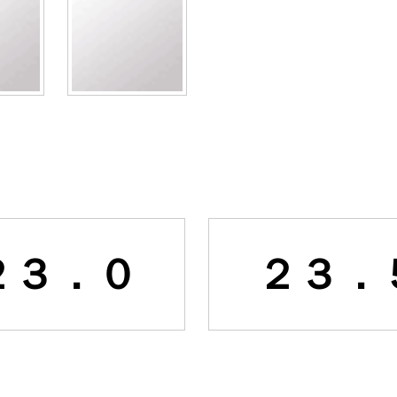
２３．０
２３．