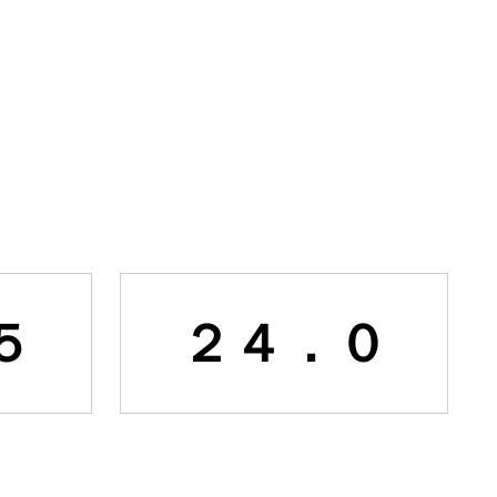
５
２４．０