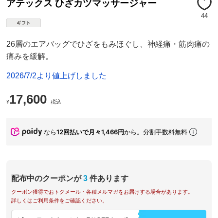
アテックス ひざカツマッサージャー
44
26層のエアバッグでひざをもみほぐし、神経痛・筋肉痛の
痛みを緩解。
2026/7/2より値上げしました
17,600
¥
税込
なら
12回払いで月々1,466円
から。分割手数料無料
配布中のクーポンが
3
件あります
クーポン獲得でおトクメール・各種メルマガをお届けする場合があります。
詳しくはご利用条件をご確認ください。