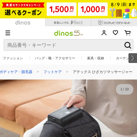
ファッション
バッグ・靴・アクセサリー
家具・収納
カーテン・ラ
ボディケア・脱毛器
フットケア
アテックス ひざカツマッサージャー
1
/
10