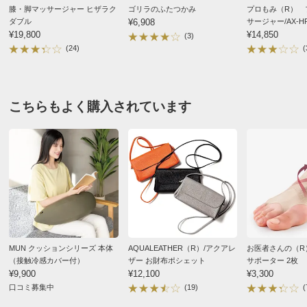
■素材：本体…ABS・PE・亜鉛合金、生地…ポリエステル
膝・脚マッサージャー ヒザラク
ゴリラのふたつかみ
プロもみ（R） 
■消費電力約10W（ヒーター4W）
ダブル
¥6,908
サージャー/AX-HP
¥19,800
¥14,850
(3)
■充電約1.5時間で約1.5時間使用可
(24)
(
■販売名：ひざマッサージャー J25
■管理医療機器認証番号：307AHBZX00011000
■原産国：中国製
こちらもよく購入されています
ディノスのサイズ
MUN クッションシリーズ 本体
AQUALEATHER（R）/アクアレ
お医者さんの（R
（接触冷感カバー付）
ザー お財布ポシェット
サポーター 2枚
¥9,900
¥12,100
¥3,300
口コミ募集中
(19)
(