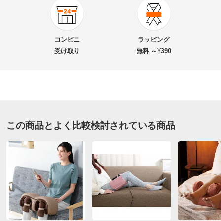
商品番号
900-M807-01
商品名・特徴
アテックス ひざカツマッサージャー
コンビニ
ラッピング
受け取り
無料 ～
¥
390
価格
¥17,600
税込 ¥16,000 税抜
改定日：2026/7/2
旧価格：¥16,500 税込
送料・送料種
基本配送料：¥
880
この商品とよく比較検討されている商品
別
※お届け先が同じであれば複数個ご購入いただいても¥880です。
お支払い方法
送料について
■色：ダークグレー
■セット内容：本体・ACアダプター
■本体サイズ：約幅74・奥行38・高さ5cm・重さ約800g
■太もも周囲約34～57cm、ふくらはぎ周囲約32～46cm