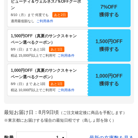
ビューティ＆ウェルネス7％OFFクーポ
7%OFF
ン
獲得する
8/10（月）まで 何度でも
あと2日
適用最低額なし
ご利用条件
1,500円OFF（真夏のサンクスキャン
1,500円OFF
ペーン選べるクーポン）
獲得する
8/9（日）まで あと1回
あと1日
税込 15,000円以上でご利用可
ご利用条件
1,000円OFF（真夏のサンクスキャン
1,000円OFF
ペーン選べるクーポン）
獲得する
8/9（日）まで あと1回
あと1日
税込 10,000円以上でご利用可
ご利用条件
最短お届け日：8月9日頃
（ご注文確定後に商品を手配します）
※東京都にお届けする場合の最短日程です（島しょ部を除く）
数量
1
最新の在庫数を見る