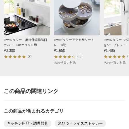
tower/タワー 奥行伸縮排気口
tower/タワーアクセサリート
tower/タワー 
カバー 60cmコンロ用
レー 4段
きソープトレー
¥3,300
¥1,650
¥1,485
(2)
(6)
(
あわせ買い対象
あわせ買い対象
この商品の関連リンク
この商品が含まれるカテゴリ
キッチン用品・調理器具
米びつ・ライスストッカー