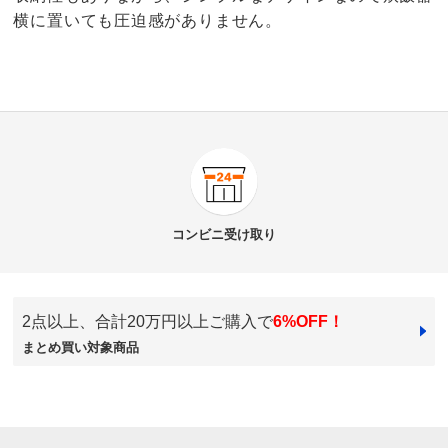
横に置いても圧迫感がありません。
5.0
口コミ件数（1）
★★★★★
1
商品番号
900-LX64-07
★★★★
★
0
商品名・特徴
tower/タワー密閉 シンク下米びつ 5kg 計量カップ付
★★★
★★
0
コンビニ
受け取り
★★
★★★
0
★
★★★★
0
価格
¥3,300
税込 ¥3,000 税抜
2点以上、合計20万円以上ご購入で
6%OFF！
まとめ買い対象商品
送料・送料種
基本配送料：¥
880
ホワイト
別
※お届け先が同じであれば複数個ご購入いただいても¥880です。
埼玉県
お支払い方法
送料について
使いやすくて良い！