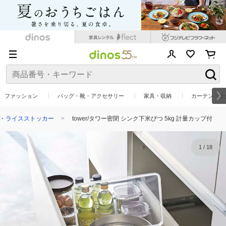
ファッション
バッグ・靴・アクセサリー
家具・収納
カーテン・ラ
・ライスストッカー
tower/タワー密閉 シンク下米びつ 5kg 計量カップ付
1
/
18