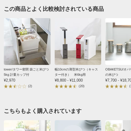
■色：（ア）ホワイト、（イ）ブラック
2026/04/26
この商品とよく比較検討されている商品
■サイズ：約W30×D19.7×H19.2cm（米びつ）
■重量：約880g
■素材：本体…ABS樹脂 蓋…ポリカーボネート パッキ
すべての口コミを見る
ン…シリコーンゴム
■耐熱：90℃
■耐冷：-40℃
■対応サイズ：本体…6L（お米：約5kg） 計量カップ…
180mL
■付属品：計量カップ…アクリル樹脂
tower/タワー密閉 袋ごと米びつ
幅10cmの薄型米びつ（キャス
OBAKETSU/
5kg 計量カップ付
ター付き） 米6kg用
の米びつ
■中国製
¥2,970
¥8,800 - ¥11,000
¥7,700 - ¥18,7
(2)
(20)
(
ディノスのサイズ
こちらもよく購入されています