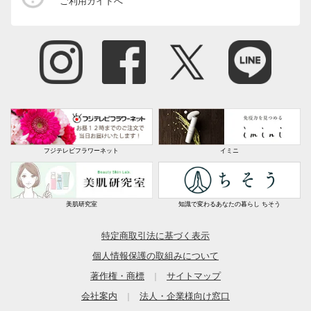
ご利用ガイドへ
フジテレビフラワーネット
イミニ
美肌研究室
知識で変わるあなたの暮らし ちそう
特定商取引法に基づく表示
個人情報保護の取組みについて
著作権・商標
サイトマップ
｜
会社案内
法人・企業様向け窓口
｜