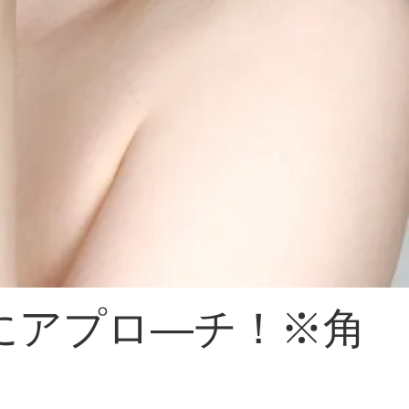
にアプロ―チ！※角