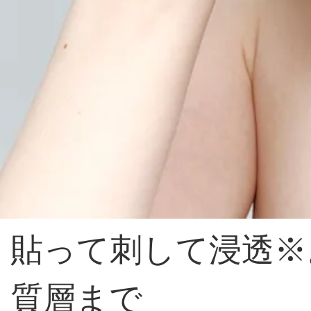
貼って刺して浸透※
質層まで