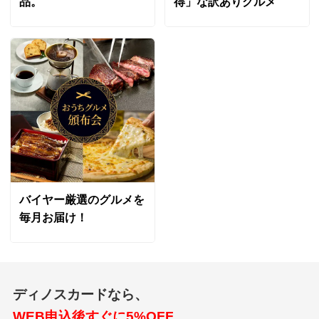
品。
得」な訳ありグルメ
バイヤー厳選のグルメを
毎月お届け！
ディノスカードなら、
WEB申込後すぐに5%OFF、