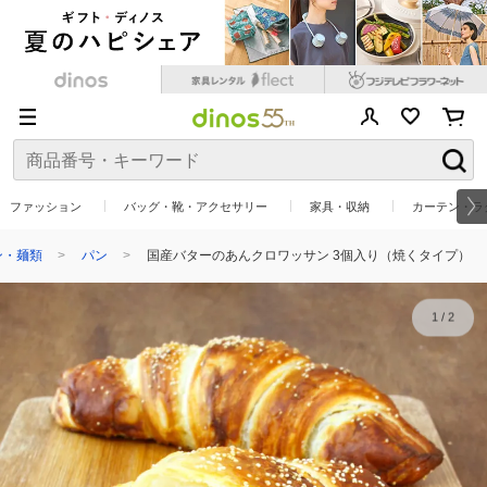
ファッション
バッグ・靴・アクセサリー
家具・収納
カーテン・ラ
ン・麺類
パン
国産バターのあんクロワッサン 3個入り（焼くタイプ）
1
/
2