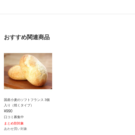
4.0
口コミ件数（1）
★★★★★
0
おすすめ関連商品
商品番号
900-N993-77
★★★★
★
1
商品名・特徴
国産バターのあんクロワッサン 3個入り（焼くタイプ）
★★★
★★
0
★★
★★★
0
価格
¥1,190
税込 ¥1,102 税抜
★
★★★★
0
※軽減税率対象です。
あわせ買い対象
送料・送料種
基本配送料：¥
880
福岡県
別
冷凍・冷蔵配送料：¥
200
※沖縄は地域配送料 ¥770 がかかります
国産小麦のソフトフランス 3個
あんこがびっしり詰まっていました。美味しかったで
入り（焼くタイプ）
す。1つでお腹いっぱい。
¥990
お支払い方法
送料について
口コミ募集中
2026/06/26
■内容量：106g×3個
まとめ割対象
あわせ買い対象
■原材料：下記「原材料等の詳細はコチラから」のリンク