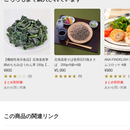
※商品の性質上、キャンセル・交換・返品はできませ
ん。
ディノスのサイズ
原材料等の詳細はコチラから
【機能性表示食品】北海道産寒
北海道産そば使用石臼挽きそ
ANA FINDELI
締めちぢみほうれん草 150g【簡
ば 200g×5個×4袋
ムコロッケ 4個
単便利】
¥800
¥5,990
¥980
(2)
(5)
(
まとめ割対象
まとめ割対象
あわせ買い対象
あわせ買い対象
この商品の関連リンク