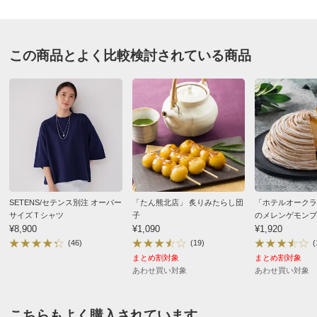
をご参照ください。
すべての口コミを見る
※食品表示情報の掲載内容につきましては、お手元に届き
ました商品の容器包装の表示を必ずご確認いただきますよ
この商品とよく比較検討されている商品
うお願いします。
■アレルギー表示対象品目：小麦・卵・乳成分
■賞味期間：冷凍1年
■製造加工：日本
■原料原産地：小麦（カナダ）、バター（国内製造）
■お召し上がり方：
（1）オーブンを200℃で予熱する。
（2）パン生地を真空袋から取り出し、解凍せずにトレー
に並べる。
SETENS/セテンス別注 オーバー
「たん熊北店」 炙りみたらし団
「ホテルオークラ
サイズＴシャツ
子
のメレンゲモンブ
（3）予熱終了後、予熱と同じ温度で23～25分焼く。
¥8,900
¥1,090
イズ・3～4人前
¥1,920
※お使いになるオーブンの機種、焼く数量により設定温
(46)
(19)
(
度・調理時間が異なります。お好みに応じて調理してくだ
まとめ割対象
まとめ割対象
あわせ買い対象
あわせ買い対象
さい。
【ご注意ください！】
こちらもよく購入されています