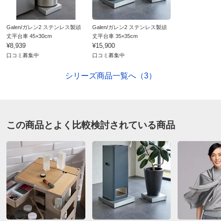
この度は商品のご購入ありがとうございます。
家事が少しでも楽になられたとのことで、大変うれ
Galen/ガレン2 ステンレス製頑
Galen/ガレン2 ステンレス製頑
しく存じます。
丈平台車 45×30cm
丈平台車 35×35cm
¥8,939
¥15,900
今後ともディノスを何卒宜しくお願い致します。
口コミ募集中
口コミ募集中
シリーズ商品一覧へ（3）
すべての口コミを見る
この商品とよく比較検討されている商品