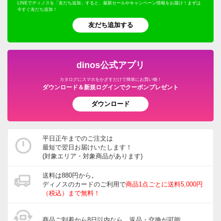
LINEでディノスを「友だち追加」すると、最新セールやキャンペーン情報をお届け！まずは
今すぐ友だち追加！
友だち追加する
dinos公式アプリ
カタログにスマホをかざすだけで簡単にお買い物！
ダウンロード＆新規ログインでクーポンプレゼント
ダウンロード
平日正午までのご注文は
最短で翌日お届けいたします！
(対象エリア・対象商品があります)
送料は880円から。
ディノスのカードのご利用で
商品1点ごとに送料5,000円
（税込）まで無料！
商品ご到着から8日以内なら、返品・交換が可能