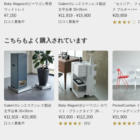
Boby Wagon/ボビーワゴン専用
Galen/ガレン2 ステンレス製頑
「セイジア」 フ
ウッドトレイ
丈平台車 35×35cm
ク プルオーバー
¥7,150
¥11,919 - ¥15,900
¥20,859
口コミ募集中
口コミ募集中
(
こちらもよく購入されています
Galen/ガレン2 ステンレス製頑
Boby Wagon/ボビーワゴン ホワ
PocketCushio
丈平台車 35×35cm
イト・ブラックタイプ［B-
フォールディング
¥11,919 - ¥15,900
LINE・ビーライン／デザイン：
¥63,800 - ¥112,200
ションタイプ
¥31,900
ジョエ・コロンボ］
口コミ募集中
(51)
(