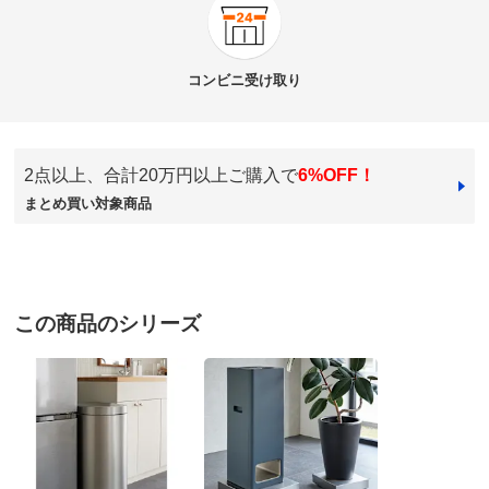
★★★★★
0
商品番号
900-H963-36
★★★★
★
1
商品名・特徴
Galen/ガレン2 ステンレス製頑丈平台車 25×25cm
★★★
★★
0
コンビニ
受け取り
★★
★★★
0
★
★★★★
0
価格
¥10,320
税込 ¥9,382 税抜
2点以上、合計20万円以上ご購入で
6%OFF！
まとめ買い対象商品
送料・送料種
基本配送料：¥
880
シルバー
別
※お届け先が同じであれば複数個ご購入いただいても¥880です。
鹿児島県
お支払い方法
送料について
炊飯器の蒸気があたるので回転させて炊いてました。丁
この商品のシリーズ
■サイズ：幅25cm奥行25cm高さ6cm
度乗るステンレス台があり重いのを動かさないで回転す
■素材：本体…ステンレス、台座部中身…ラワン合板
るので楽になりました。
■耐荷重約80kg
2025/09/03
■キャスター4個付き（うち2個ストッパー付き）
■日本製
商品担当者より
ディノスのサイズ