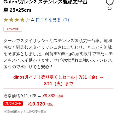
Galen/ガレン2 ステンレス製頑丈平台
10
車 25×25cm
4
口コミを見る（1）
クールでスタイリッシュなステンレス製頑丈平台車。違和
感なく馴染むスタイリッシュさにこだわり、とことん無駄
をそぎ落としました。耐荷重約80kgの頑丈設計で重たいモ
ノもスイスイ動かせます。サビや水汚れに強いステンレス
製なので水回りでも安心！
dinos月イチ！売り尽くしセール｜7/31（金）～
8/11（火）まで
通常価格 ¥11,728 →
¥9,382
税抜
10,320
20%OFF
¥
税込
※税抜価格をもとに割引率を算出