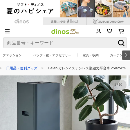
ファッション
バッグ・靴・アクセサリー
家具・収納
カーテン・ラ
日用品・便利グッズ
Galen/ガレン2 ステンレス製頑丈平台車 25×25cm
1
/
10