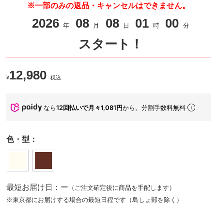
※一部のみの返品・キャンセルはできません。
2026
08
08
01
00
年
月
日
時
分
スタート！
12,980
¥
税込
なら
12回払いで月々1,081円
から。分割手数料無料
色・型：
最短お届け日：ー
（ご注文確定後に商品を手配します）
※東京都にお届けする場合の最短日程です（島しょ部を除く）