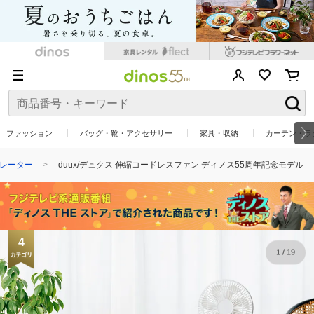
ファッション
バッグ・靴・アクセサリー
家具・収納
カーテン・ラ
レーター
duux/デュクス 伸縮コードレスファン ディノス55周年記念モデル
4
1
/
19