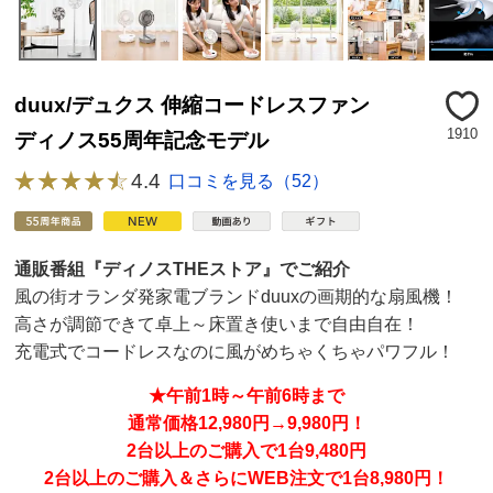
duux/デュクス 伸縮コードレスファン
1910
ディノス55周年記念モデル
4.4
口コミを見る（52）
通販番組『ディノスTHEストア』でご紹介
風の街オランダ発家電ブランドduuxの画期的な扇風機！
高さが調節できて卓上～床置き使いまで自由自在！
充電式でコードレスなのに風がめちゃくちゃパワフル！
★午前1時～午前6時まで
通常価格12,980円→9,980円！
2台以上のご購入で1台9,480円
2台以上のご購入＆さらにWEB注文で1台8,980円！