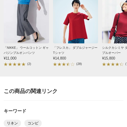
普段は着にくいです。箪笥の何か機会が有るまでしまっ
バスト（適応）
79～87
86～94
93～101
ておきます。
着丈
68
70
70
肩幅
40
41
41
2025/04/30
袖付幅（袖ぐり幅）
22.5
23.5
34.5
すべての口コミを見る
襟前下がり
28
28
28
「NIKKE」 ウールコットン ギャ
「フレスカ」 ダブルジャージー
シルクカシミヤ 
襟後下がり
3
3
3
バジンプルオンパンツ
Tシャツ
プルオーバー
¥11,000
¥14,800
¥15,800
襟天幅（外）
19
19
19
(2)
(28)
(
スリット長さ
18
18
18
ウエスト(適応)
64～70
69～77
77～85
ヒップ(適応)
87～95
92～100
97～105
この商品の関連リンク
サイズ表記について（ファッション）
商品の測定について
キーワード
商品の特徴
リネン
コンビ
ドライ