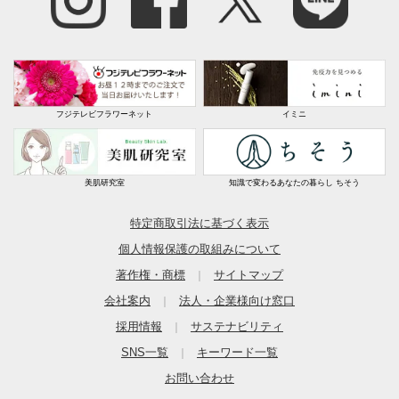
フジテレビフラワーネット
イミニ
美肌研究室
知識で変わるあなたの暮らし ちそう
特定商取引法に基づく表示
個人情報保護の取組みについて
著作権・商標
サイトマップ
｜
会社案内
法人・企業様向け窓口
｜
採用情報
サステナビリティ
｜
SNS一覧
キーワード一覧
｜
お問い合わせ