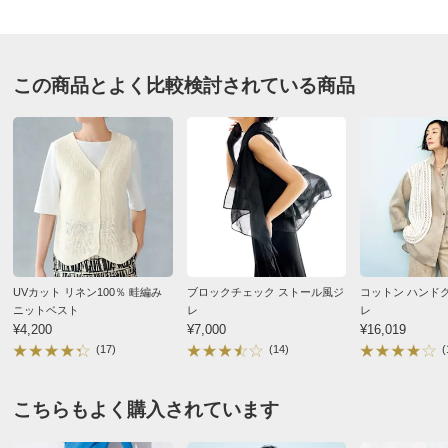
送料・送料種
基本配送料：¥
880
グレーケイ Ｌ
別
※お届け先が同じであれば複数個ご購入いただいても¥880です。
東京都 60代以上女性
身長 : 160cm
この商品とよく比較検討されている商品
お支払い方法
送料について
普段のサイズ : L
購入したサイズで「ちょうどよかった」
■色：グレー系
何に羽織っても似合うかなと思って購入しましたが、ス
■素材：本体…ポリエステル51・麻36・綿13％、リブ部
タイリッシュに着こなすには、下に着るものを選びま
分…綿100％
す。シンプルなホワイトやグレーの襟なしワンピースが
■前中心ボタン開き
ピッタリな気がします。
■両脇裾スリット仕様
2026/04/19
■原産国：中国製（本体糸はイタリア製）
■素材の性質上、麻の繊維（ネップ）が含まれる場合があ
UVカット リネン100％ 畦編み
ブロックチェック ストール風ジ
コットン ハンド
ります。
ニットベスト
レ
レ
¥4,200
¥7,000
¥16,019
■商品により、柄の出方が多少異なります。
グレーケイ Ｍ
(17)
(14)
(
サイズ（cm）
兵庫県 60代以上女性
身長 : 158cm
サイズ記号
M
L
LL
こちらもよく購入されています
普段のサイズ : M
購入したサイズで「ちょうどよかった」
バスト
96
100
104
品質は悪くありませんが、スパンコールが目立ちすぎて