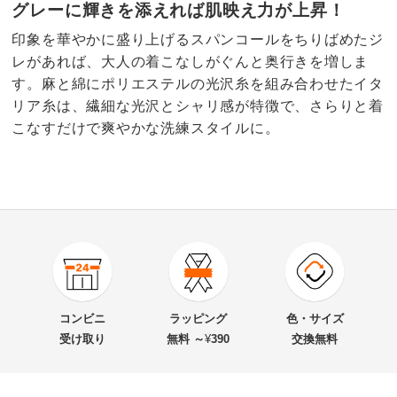
グレーに輝きを添えれば肌映え力が上昇！
印象を華やかに盛り上げるスパンコールをちりばめたジ
レがあれば、大人の着こなしがぐんと奥行きを増しま
す。麻と綿にポリエステルの光沢糸を組み合わせたイタ
リア糸は、繊細な光沢とシャリ感が特徴で、さらりと着
こなすだけで爽やかな洗練スタイルに。
3.5
口コミ件数（2）
★★★★★
0
商品番号
900-PC65-01
★★★★
★
1
商品名・特徴
スパンコール使い リネン混ニット ロングジレ
★★★
★★
1
コンビニ
ラッピング
色・サイズ
★★
★★★
0
受け取り
無料 ～
¥
390
交換無料
★
★★★★
0
価格
¥10,000
税込 ¥9,091 税抜