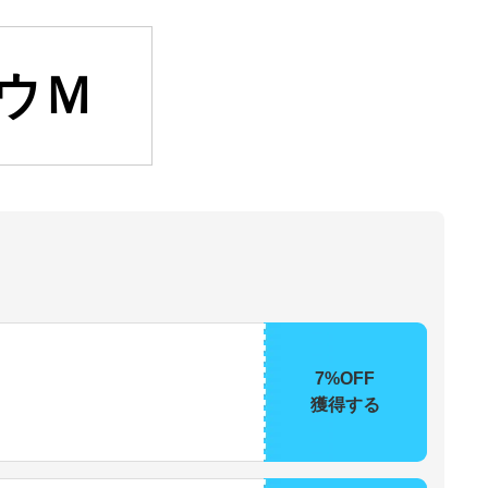
ウＭ
7%OFF
獲得する