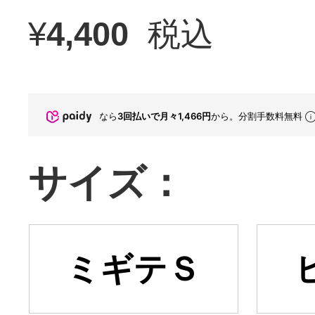
¥
4,400
税込
なら
3回払いで月々1,466円
から。分割手数料無料
サイズ：
ミギテＳ