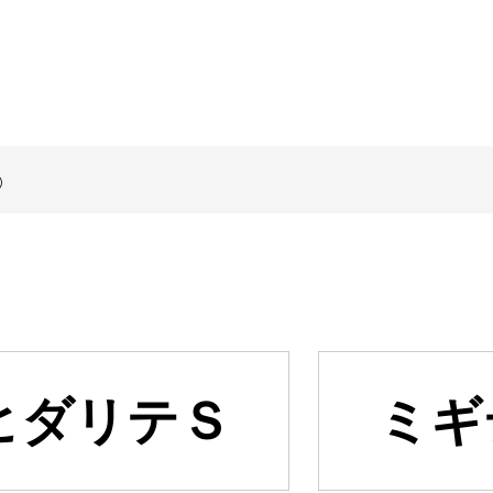
ヒダリテＳ
ミギ