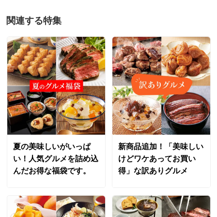
す。今後ともディノスをどうぞよろしくお願い申し
関連する特集
上げます。
山形県
美味しいのは間違いなし。温めてすぐプロの味。量も多
過ぎずちょうど良い。
2026/06/09
商品担当者より
夏の美味しいがいっぱ
新商品追加！「美味しい
い！人気グルメを詰め込
けどワケあってお買い
この度はご購入いただき誠にありがとうございま
んだお得な福袋です。
得」な訳ありグルメ
す。今後ともディノスをどうぞよろしくお願い申し
上げます。