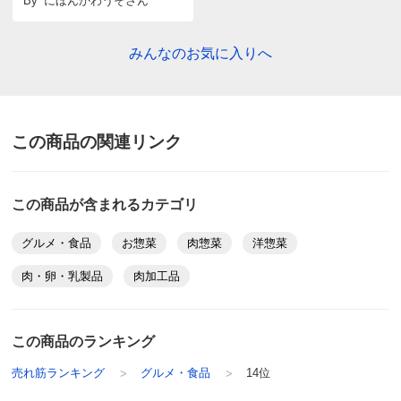
商品担当者より
By
にほんかわうそ
さん
この度はご購入いただき誠にありがとうございま
みんなのお気に入りへ
す。今後ともディノスをどうぞよろしくお願い申し
上げます。
ディノスのサイズ
原材料等の詳細はコチラから
この商品の関連リンク
東京都
ソースの味は良かったが、思ったよりハンバーグが小ぶ
この商品が含まれるカテゴリ
りでした。
最近はコンビニのデミグラスソースハンバーグも美味し
グルメ・食品
お惣菜
肉惣菜
洋惣菜
いので、リピ買いはないかも
肉・卵・乳製品
肉加工品
2026/06/18
この商品のランキング
商品担当者より
売れ筋ランキング
グルメ・食品
14位
この度はご購入いただき誠にありがとうございま