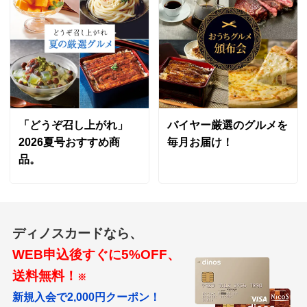
大阪府
ソースもたっぷり入っているのでいつもパスタを添えて
いただいてます。大満足の一品です。
2026/04/15
「どうぞ召し上がれ」
バイヤー厳選のグルメを
商品担当者より
2026夏号おすすめ商
毎月お届け！
品。
この度はご購入いただき誠にありがとうございま
す。今後ともディノスをどうぞよろしくお願い申し
上げます。
ディノスカードなら、
WEB申込後すぐに5%OFF、
三重県
送料無料！
※
1度目は 国産牛肉でした。2度 3度と、リピートし
新規入会で2,000円クーポン！
て、４０数％国産牛肉に変化・工夫してるのは、仕方あ