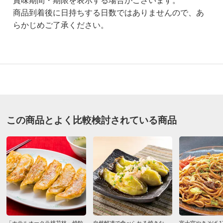
賞味期間・期限を表示する場合がございます。
商品到着後に日持ちする日数ではありませんので、あ
らかじめご了承ください。
3.9
口コミ件数（21）
★★★★★
8
商品番号
900-FK93-09
★★★★
★
5
この商品とよく比較検討されている商品
商品名・特徴
ホテルオークラ デミグラスハンバーグステーキ（2食）
★★★
★★
7
★★
★★★
1
価格
¥1,290
税込 ¥1,195 税抜
★
★★★★
0
※軽減税率対象です。
送料・送料種
基本配送料：¥
880
別
冷凍・冷蔵配送料：¥
200
※沖縄は地域配送料 ¥770 がかかります
東京都
大変美味しかったです。次回購入予定が御座いました
お支払い方法
送料について
ら、是非購入したいと思います。