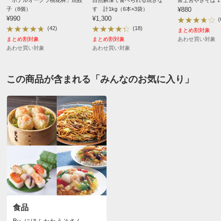
「ホテルオークラ桃花林」焼餃
自然解凍で食べられる焼きな
富士宮やきそば 17
■内容量：2個入り 216g（固形量136g）
子（8個）
す 計1kg（6本×3袋）
¥880
2026/06/30
■原材料：下記「原材料等の詳細はコチラから」のリンク
¥990
¥1,300
(
(42)
(18)
をご参照ください。
まとめ割対象
まとめ割対象
まとめ割対象
あわせ買い対象
※食品表示情報の掲載内容につきましては、お手元に届き
あわせ買い対象
あわせ買い対象
商品担当者より
ました商品の容器包装の表示を必ずご確認いただきますよ
うお願いします。
この度はご購入いただき誠にありがとうございま
この商品が含まれる「みんなのお気に入り」
■アレルギー表示対象品目：小麦・卵・乳成分・大豆・牛
す。今後ともディノスをどうぞよろしくお願い申し
肉・豚肉
上げます。
■賞味期間：冷凍1年
■製造加工：日本
■原料原産地：牛肉・豚肉（国産）
大阪府
■お召し上がり方：本品を外袋から取り出し、冷凍状態の
まま封を切らずに、沸騰したお湯で約17分間温めてくださ
たっぷりのソースがおいしいです。いつもパスタを添え
い。
ていただいてます。
2026/06/25
【ご注意ください！】
※商品の性質上、キャンセル・交換・返品はできませ
食品
ん。