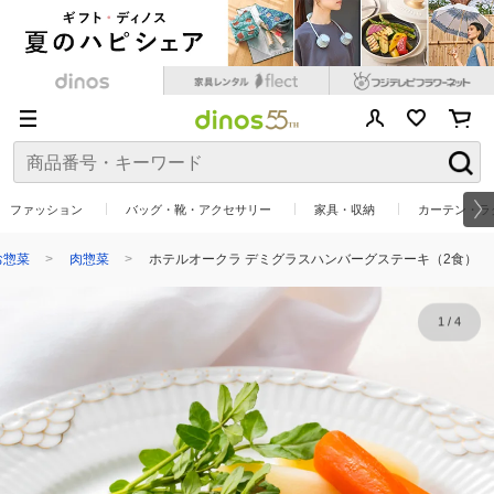
ファッション
バッグ・靴・アクセサリー
家具・収納
カーテン・ラ
お惣菜
肉惣菜
ホテルオークラ デミグラスハンバーグステーキ（2食）
1
/
4