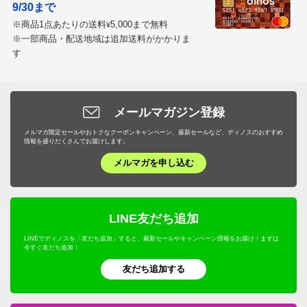
9/30まで
りません。世界情勢に合わせて。外食に足を運び、やっ
※商品1点あたりの送料
5,000まで無料
¥
と叶う 美味しいソースが、簡単に手に入ります。
※一部商品・配送地域は追加送料がかかりま
す
2026/03/23
商品担当者より
メールマガジン登録
この度はご購入いただき誠にありがとうございま
メルマガ限定セールやおトクなクーポンキャンペーン、最新セールなど、ディノスのおすすめ
情報を盛りだくさんでお届けします。
す。今後ともディノスをどうぞよろしくお願い申し
メルマガを申し込む
上げます。
LINE友だち追加
長崎県
LINEでディノスを「友だち追加」すると、最新セールやキャンペーン情報をお届け！まずは
今すぐ友だち追加！
ソースがとても美味しいので、お勧めです。
お家でこれだけのクオリティ高いハンバーグステーキが
友だち追加する
食べれるのが最高ですね。