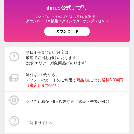
2026/01/29
dinos公式アプリ
カタログにスマホをかざすだけで簡単にお買い物！
ダウンロード＆新規ログインでクーポンプレゼント
商品担当者より
ダウンロード
この度はご購入いただき誠にありがとうございま
す。今後ともディノスをどうぞよろしくお願い申し
上げます。
平日正午までのご注文は
最短で翌日お届けいたします！
(対象エリア・対象商品があります)
送料は880円から。
大阪府
ディノスのカードのご利用で
商品1点ごとに送料5,000円
（税込）まで無料！
湯煎17分が長い。その間に付け合せを準備するなら良
いと思います。味は美味しかったです。
商品ご到着から8日以内なら、返品・交換が可能
2025/12/20
ご利用ガイドへ