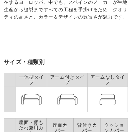
在するヨーロッパ、中でも、スペインのメーカーが生地
生産から縫製まですべての工程を手掛けるため、クオリ
ティの高さと、カラー＆デザインの豊富さが魅力です。
4.2
口コミ件数（13）
サイズ・種類別
★★★★★
6
商品番号
900-LT34-05
★★★★
★
7
一体型タイ
アーム付きタイ
アームなしタイ
商品名・特徴
≪1枚≫ スペイン製クッションカバー［クルール］
★★★
★★
0
プ
プ
プ
★★
★★★
0
★
★★★★
1
価格
¥3,199
税込 ¥2,909 税抜
送料・送料種
基本配送料：¥
880
お得な同色2枚組 ミルク
別
※お届け先が同じであれば複数個ご購入いただいても¥880です。
座面・背も
座面カ
背付きカ
クッショ
たれ兼用カ
東京都
バー
バー
ンカバー