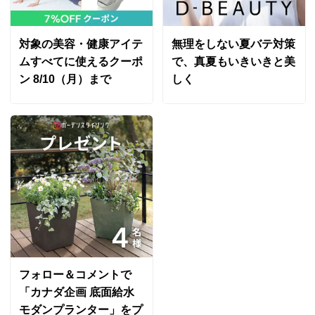
お得な同色2枚組 グレープ
対象の美容・健康アイテ
無理をしない夏バテ対策
岩手県
ムすべてに使えるクーポ
で、真夏もいきいきと美
ソファに合わせて購入しました。色がとても気に入って
ン 8/10（月）まで
しく
います。、座った感じもさらっとしていて気持ちいいで
す。
2013/01/30
すべての口コミを見る
フォロー＆コメントで
「カナダ企画 底面給水
モダンプランター」をプ