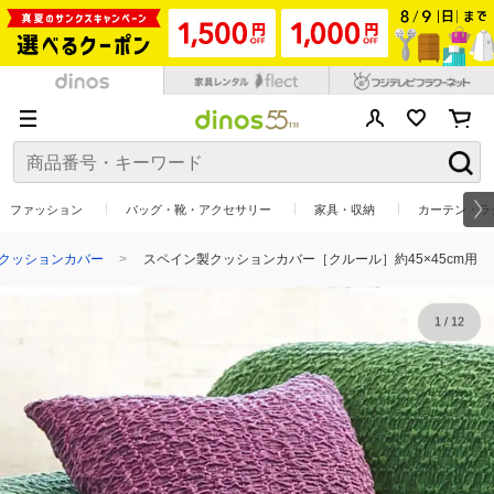
ファッション
バッグ・靴・アクセサリー
家具・収納
カーテン・ラ
クッションカバー
スペイン製クッションカバー［クルール］約45×45cm用
1
/
12