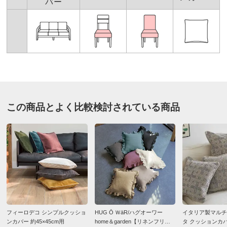
バー
商品番号
900-LT34-06
今年の夏用にソファーカバーと同柄のクッションカバー
２つを購入しました。色がグレイッシュブルーで落ち着
商品名・特徴
≪お得な同色2枚組≫ スペイン製クッションカバー［ク
いてはいますが、もう少し爽やかさが欲しくてこのクッ
ルール］
ションカバーを購入しました。計４つのクッションをソ
ファーに置いています。真っ白なのでぐっと涼し気な見
た目になり大満足です。またクシュクシュとした質感と
価格
¥6,300
税込 ¥5,728 税抜
見た目が少し高級感を醸し出していてとても気に入って
います。手触りにも満足です。秋冬用に色違いで購入す
送料・送料種
基本配送料：¥
880
この商品とよく比較検討されている商品
るかもしれません！？
別
※お届け先が同じであれば複数個ご購入いただいても¥880です。
2024/07/05
お支払い方法
送料について
［共通仕様］
■色：（ア）アボカド、（イ）グレープ、（ウ）アップ
1枚 アップル
ル、（エ）チョコ、（オ）ナッツ、（カ）ミルク、（キ）
ブルーベリー、（ク）カフェオレ
神奈川県
■サイズ：約45×45cm
インテリアに馴染み、触り心地も良いです。
フィーロデコ シンプルクッショ
HUG Ō ＷäR/ハグオーワー
イタリア製マルチクロ
■素材：ポリエステル60・綿37・ポリウレタン3％
ンカバー 約45×45cm用
home＆garden【リネンフリル
タ クッションカ