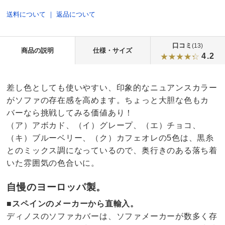
送料について
｜
返品について
口コミ
(13)
商品の説明
仕様・サイズ
4.2
差し色としても使いやすい、印象的なニュアンスカラー
がソファの存在感を高めます。ちょっと大胆な色もカ
バーなら挑戦してみる価値あり！
（ア）アボカド、（イ）グレープ、（エ）チョコ、
（キ）ブルーベリー、（ク）カフェオレの5色は、黒糸
とのミックス調になっているので、奥行きのある落ち着
いた雰囲気の色合いに。
自慢のヨーロッパ製。
■
スペインのメーカーから直輸入。
ディノスのソファカバーは、ソファメーカーが数多く存