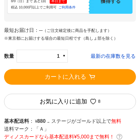
獲得する
8/9（日）まで あと1回
本日まで
税込 10,000円以上でご利用可
ご利用条件
最短お届け日：─
（ご注文確定後に商品を手配します）
※東京都にお届けする場合の最短日程です（島しょ部を除く）
数量
1
最新の在庫数を見る
カートに入れる
お気に入りに追加
8
基本配送料
：
880
ステージがゴールド以上で
無料
¥
→
送料マーク：
「Ａ」
ディノスカードなら基本配送料¥5,000まで無料！