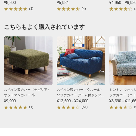
2021/05/21
¥8,800
クッションカバー】
¥5,984
¥4,950 - ¥6,93
■スペイン製
(3)
(4)
(
■丸洗いができます。
■縦横ストレッチ
こちらもよく購入されています
ディノスのサイズ
1枚 アップル
青森県
商品の特徴
肌触りがとても良く、色も可愛く他のクッションも変え
ようと思ってます。
洗濯機ネット
ネットを利用すればご家庭の洗濯機で洗えます。
2019/02/02
スペイン製カバー〈セビリア〉
スペイン製カバー〈クルール〉
ミントン ウォッ
オットマンカバー 小
ソファカバー アーム付きソファ
ファカバー（ハド
お得な同色2枚組 アップル
¥9,900
タイプ
¥12,500 - ¥24,000
¥8,690 - ¥11,6
東京都
(1)
(51)
(
赤色にこだわって、アップルを注文、深紅に近いとても
おしゃれな赤色です。
ただ、ファスナーの色が白く目立って、せっかく素敵な