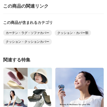
クッションになったのに
この商品の関連リンク
少し残念です。生地は、伸縮性があり織柄が可愛いかな
と・・・。
結果、良い買い物出来ました！
この商品が含まれるカテゴリ
2016/11/24
カーテン・ラグ・ソファカバー
クッション・カバー類
クッション・クッションカバー
お得な同色2枚組 アップル
関連する特集
東京都
アップル（赤）を購入しました。色、生地のディテール
がとてもいい感じで伸縮性もありとても良かった。
ただファスナーのテープが白系の色で目立つのが残念。
生地と同じ色にしてほしかつた。
2014/09/28