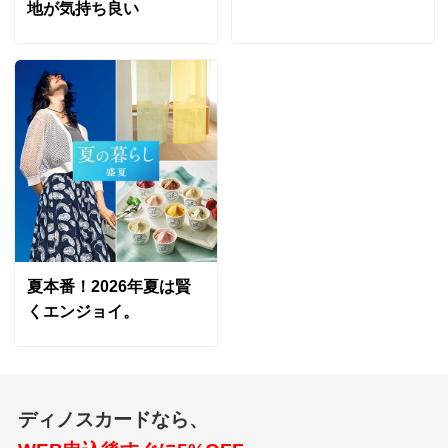
■イタリア製
地が気持ち良い
に適当なカバーをしていたのですが、2脚分を購入しま
※商品により柄の出方が多少異なります。
した。本当はグリーン色が欲しかったのですが、1脚分
※乾燥機・ドラム式洗濯機使用不可
しかなく、ラートブルーにしましたが、これもシックで
良かったようです。
ディノスのサイズ
2022/09/30
商品の特徴
洗濯機
ご家庭の洗濯機で洗えます。
3.5人掛対応 オレンジ
埼玉県
夏本番！2026年夏は賢
色合い、柄、共にしっかり高級感がありながら、洗濯し
くエンジョイ。
てもシワにならない、ヨレない、色褪せしないし縮まな
い！
洗い替えに色違いを購入しましたが、リビングのソファ
用にも買い足す予定です。
ディノスカードなら、
2022/07/27