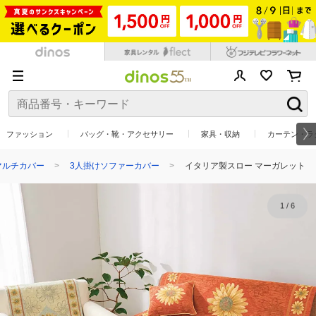
ファッション
バッグ・靴・アクセサリー
家具・収納
カーテン・ラ
マルチカバー
3人掛けソファーカバー
イタリア製スロー マーガレット
1
/
6