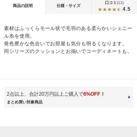
口コミ
(11)
商品の説明
仕様・サイズ
4.5
素材はふっくらモール状で毛羽のある柔らかいシェニー
ル糸を使用。
発色豊かな色合いでお部屋も気分も明るくなります。
同シリーズのクッションとお揃いでコーディネートも。
4.5
口コミ件数（11）
2点以上、合計20万円以上ご購入で
6%OFF！
★★★★★
9
まとめ買い対象商品
商品番号
900-LX32-05
★★★★
★
3
商品名・特徴
≪1人掛対応≫ イタリア製スロー マーガレット
★★★
★★
0
★★
★★★
1
★
★★★★
0