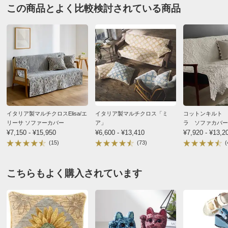
価格
¥5,000
税込 ¥4,546 税抜
この商品とよく比較検討されている商品
送料・送料種
基本配送料：¥
880
1人掛対応 ベージュ
別
※お届け先が同じであれば複数個ご購入いただいても¥880です。
千葉県
商品番号
900-LX32-06
今まで、全体を覆うタイプを使用していましたが、しっ
くりしませんでた。こちらは柄も品があり、すべらず、
商品名・特徴
≪2人掛対応≫ イタリア製スロー マーガレット
掛けるだけなので、簡単に洗濯もできるし、お値段も納
得です。購入してよかったです。
イタリア製マルチクロスElisa/エ
イタリア製マルチクロス「ミ
コットンキルト Sh
リーサ ソファーカバー
ア」
ラ ソファカバー
2024/01/20
価格
¥9,000
税込 ¥8,182 税抜
¥7,150 - ¥15,950
¥6,600 - ¥13,410
¥7,920 - ¥13,2
(15)
(73)
(
送料・送料種
基本配送料：¥
880
商品担当者より
別
※お届け先が同じであれば複数個ご購入いただいても¥880です。
こちらもよく購入されています
この度はディノスをご利用頂き誠にありがとうござ
商品番号
900-LX32-07
います。
また、貴重なご意見を頂きありがとうございます。
商品名・特徴
≪2.5人掛対応≫ イタリア製スロー マーガレット
今後もお引き立ていただけますよう、何卒よろしく