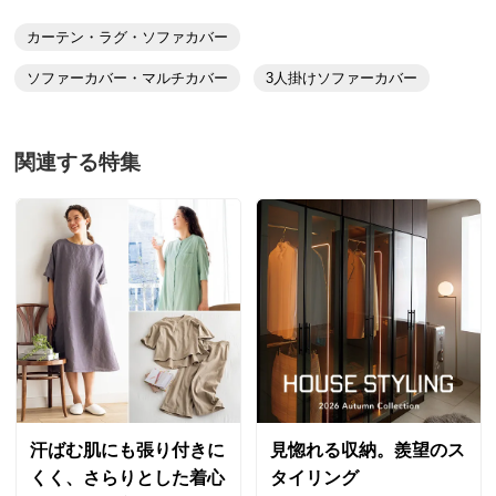
一同光栄に感じております。
カーテン・ラグ・ソファカバー
これからもご愛顧頂けますよう、よろしくお願いい
たします。
ソファーカバー・マルチカバー
3人掛けソファーカバー
価格
¥11,500
税込 ¥10,455 税抜
送料・送料種
基本配送料：¥
880
関連する特集
別
※お届け先が同じであれば複数個ご購入いただいても¥880です。
3人掛対応 オレンジ
福岡県
お支払い方法
送料について
素敵な色合いです。お部屋がお揃いのクッションでイ
■色：（ア）ベージュ （イ）グリーン （ウ）オレンジ
メージ通りかわりました。ありがとうございます。
（エ）ライトブルー
■サイズ：
2022/11/01
1人掛…約53×175cm
2人掛…約105×175cm
2.5人掛…約135×175cm
3人掛…約155×175cm
1人掛対応 ライトブルー
3.5人掛…約175×175cm
汗ばむ肌にも張り付きに
見惚れる収納。羨望のス
北海道
■素材：アクリル40・ポリエステル40・綿15・その他5％
くく、さらりとした着心
タイリング
一人掛けのカバーは、あまりないと思い、一人掛け2脚