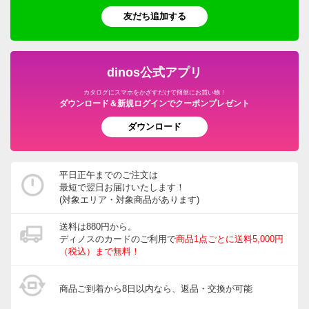
入しました。生地、柄ともにに高級感があり気に入りま
友だち追加する
したので、こちらのオレンジ色のマットを購入しまし
た。2人掛けソファーに横に置いて使っております。
2021/05/18
dinos公式アプリ
カタログにスマホをかざすだけで簡単にお買い物！
ダウンロード＆新規ログインでクーポンプレゼント
ダウンロード
1人掛対応 ベージュ
東京都
平日正午までのご注文は
色合いも・素材も品があってとても良かったです。
最短で翌日お届けいたします！
(対象エリア・対象商品があります)
2021/04/25
送料は880円から。
ディノスのカードのご利用で
商品1点ごとに送料5,000円
（税込）まで無料！
2.5人掛対応 ベージュ
商品ご到着から8日以内なら、返品・交換が可能
千葉県