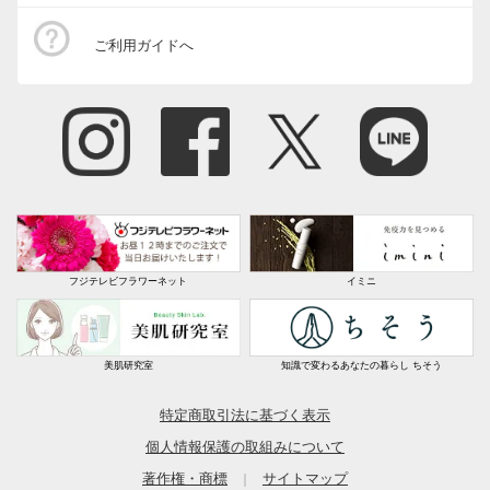
色味が全体にくすんでいて地味でした。写真の感じと
違っていました。敷物として使っています。
ご利用ガイドへ
2021/04/22
商品担当者より
この度はディノスオンラインショップをご利用いた
だきありがとうございます。
また、商品につきましてご満足いただけず、大変申
し訳ございません。
フジテレビフラワーネット
イミニ
商品の色味に関しましては現物に近くなるよう最大
限の努力をしておりますが、お客様のイメージと異
なっていたとのこと、大変申し訳ございませんでし
美肌研究室
知識で変わるあなたの暮らし ちそう
た。
貴重なご意見を参考にさせていただき、今後の商品
特定商取引法に基づく表示
開発・改善に努めてまいります。
個人情報保護の取組みについて
今後ともディノスをよろしくお願いいたします。
著作権・商標
サイトマップ
｜