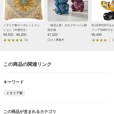
お願いいたします。
価格
¥9,500
税込 ¥8,637 税抜
送料・送料種
基本配送料：¥
880
イタリア製マーガレットクッ
〈柿沼人形〉カモフラージュ柄
ELLESPORT/
2.5人掛対応 ベージュ
別
※お届け先が同じであれば複数個ご購入いただいても¥880です。
ション（中身付き）
招き猫
フィア2WAYウ
長野県
¥4,500 - ¥6,600
¥7,920
¥6,490
(1)
口コミ募集中
(
落ち着いたら色合いに花柄がステキで、前回購入した、
商品番号
900-LX32-08
マットととてもあっています。
商品名・特徴
≪3人掛対応≫ イタリア製スロー マーガレット
ソファがベージュの革張りなので選らんで良かったで
す。
この商品の関連リンク
2023/10/31
価格
¥11,000
税込 ¥10,000 税抜
キーワード
送料・送料種
基本配送料：¥
880
商品担当者より
別
※お届け先が同じであれば複数個ご購入いただいても¥880です。
イタリア製
この度はディノスにてお買い上げいただき誠にあり
商品番号
900-LX32-09
がとうございます。
ご満足の評価と、貴重なご意見を頂戴し、スタッフ
この商品が含まれるカテゴリ
商品名・特徴
≪3.5人掛対応≫ イタリア製スロー マーガレット