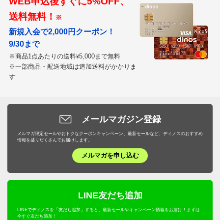
WEB申込後すぐに5%OFF、
送料無料！
※
新規入会で2,000円クーポン！
3.5人掛対応 ベージュ
9/30まで
群馬県
※商品1点あたりの送料
5,000まで無料
¥
※一部商品・配送地域は追加送料がかかりま
とても良いです。リビングが豪華になった感じがしま
す
す。
ソファの幅が170cmで、155cmのものとこちらの
175cmのもので迷いましたが、正解だったと思いま
す。
メールマガジン登録
メルマガ限定セールやおトクなクーポンキャンペーン、最新セールなど、ディノスのおすすめ
2021/05/25
情報を盛りだくさんでお届けします。
メルマガを申し込む
1人掛対応 オレンジ
LINE友だち追加
秋田県
LINEでディノスを「友だち追加」すると、最新セールやキャンペーン情報をお届け！まずは
先に、テーブルのいす用に同柄のグリーンの座布団を購
今すぐ友だち追加！