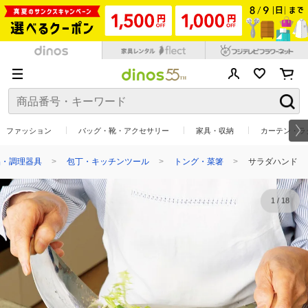
ファッション
バッグ・靴・アクセサリー
家具・収納
カーテン・ラ
品・調理器具
包丁・キッチンツール
トング・菜箸
サラダハンド
1
/
18