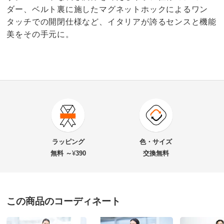
ダー、ベルト裏に施したマグネットホックによるワン
タッチでの開閉仕様など、イタリアが誇るセンスと機能
美をその手元に。
商品番号
900-1862-01
商品名・特徴
CLAUDIA/クラウディア パンチングレザー ショルダー
ラッピング
色・サイズ
バッグ （イタリア製）
無料 ～
¥
390
交換無料
価格
¥47,000
税込 ¥42,728 税抜
この商品のコーディネート
送料・送料種
基本配送料：¥
880
別
※お届け先が同じであれば複数個ご購入いただいても¥880です。