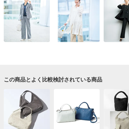
お支払い方法
送料について
■色：（ア）ブラック、（イ）ホワイト
■サイズ：約幅30・マチ11・高さ28.5・ショルダー高さ
19.5～23cm（調節可）
■素材：本体…牛革（パンチング加工）、内側…綿、ショ
ルダー…牛革
■ベルト・マグネットホック式開閉
■内部にファスナー式ポケット×1、オープンポケット×2
■底鋲付き
この商品とよく比較検討されている商品
■重さ：約605g
■原産国：イタリア製
■商品により、柄の出方が多少異なります。
■インポート企画の為、仕様が多少異なる場合がありま
す。
■天然皮革の特性上、商品により色ムラ・シワ・傷がある
場合があります。