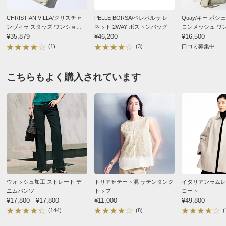
サイズ表記について（ファッション雑貨）
CHRISTIAN VILLA/クリスチャ
PELLE BORSA/ペレボルサ レ
Quay/キー ポシ
ンヴィラ スタッズ ワンショル
ネット 2WAY ボストンバッグ
ロンメッシュ ワ
ダーバッグ （イタリア製）
¥35,879
¥46,200
グ
¥16,500
(1)
(3)
口コミ募集中
こちらもよく購入されています
ウォッシュ加工 ストレート デ
トリアセテート混 サテンタンク
イタリアンラムレ
ニムパンツ
トップ
コート
¥17,800 - ¥17,800
¥11,000
¥49,800
(144)
(8)
(