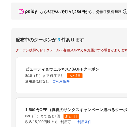
なら
6回払いで月々1,254円
から。分割手数料無料
配布中のクーポンが
3
件あります
クーポン獲得でおトクメール・各種メルマガをお届けする場合がありま
ビューティ＆ウェルネス7％OFFクーポン
8/10（月）まで 何度でも
あと2日
適用最低額なし
ご利用条件
1,500円OFF（真夏のサンクスキャンペーン選べるクー
8/9（日）まで あと1回
あと1日
税込 15,000円以上でご利用可
ご利用条件