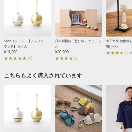
Sotto（ソット）【チェリン
日本製桐箱「想ひ箱」 ナチュラ
木下水引 お盆飾
ウッド】 おりん
ル
¥9,900
¥13,200
¥20,900
(
(2)
こちらもよく購入されています