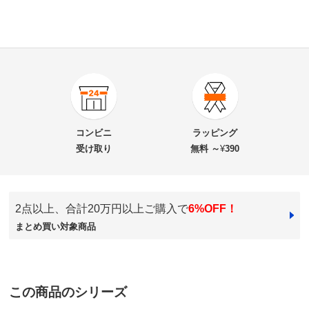
5.0
口コミ件数（2）
★★★★★
2
商品番号
900-6605-03
★★★★
★
0
商品名・特徴
Sotto（ソット）【キャロマ】 お香たて・お線香たて
★★★
★★
0
コンビニ
ラッピング
★★
★★★
0
受け取り
無料 ～
¥
390
★
★★★★
0
価格
¥12,100
税込 ¥11,000 税抜
2点以上、合計20万円以上ご購入で
6%OFF！
送料・送料種
基本配送料：¥
880
ゴールド
まとめ買い対象商品
別
※お届け先が同じであれば複数個ご購入いただいても¥880です。
沖縄県
お支払い方法
送料について
ゴールドを購入。私の勝手なイメージですが、すごく控
■色：（ア）ゴールド （イ）シルバー
えめで、静かにそこにあるって感じなんですが、とても
この商品のシリーズ
■サイズ：約直径7.2高さ4.7cm・重さ約240g
存在感があり、凛とした佇まい。気持ちの良い空間を演