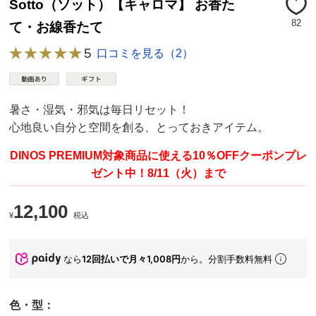
Sotto（ソット）【キャロマ】 お香た
82
て・お線香たて
5
口コミを見る（2）
暑さ・湿気・邪気は毎日リセット！
心地良い自分と空間を創る、とっておきアイテム。
DINOS PREMIUM対象商品に使える10％OFFクーポンプレ
ゼント中！8/11（火）まで
12,100
¥
税込
なら
12回払いで月々1,008円
から。分割手数料無料
色・型：