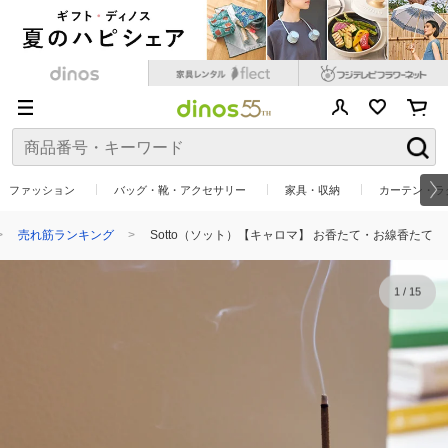
ファッション
バッグ・靴・アクセサリー
家具・収納
カーテン・ラ
売れ筋ランキング
Sotto（ソット）【キャロマ】 お香たて・お線香たて
1
/
15