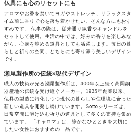
仏具にも心のリセットにも
アロマやお香を焚いてヨガやストレッチ、リラックスタ
イム前に香りで心を落ち着かせたい、そんな方にもおす
すめです。 仏事の際は、従来通り線香やキャンドルを
セットして使用。生活の中では、好みの香りを楽しみな
がら、心身を静める道具としても活躍します。毎日の暮
らしと祈りの空間、どちらにも寄り添う美しいデザイン
です。
瀬尾製作所の伝統×現代デザイン
職人の技術が光る瀬尾製作所は、400年以上続く高岡銅
器産地の伝統を受け継ぐメーカー。1935年創業以来、
仏具の製造に特化しつつ現代の暮らしや住環境に合った
新しい道具を開発し続けています。Sottoシリーズは、
日常空間に溶け込む祈りの道具として多くの支持を集め
ています。 「キャロマ」は、静かなひとときを大切に
したい女性におすすめの一品です。