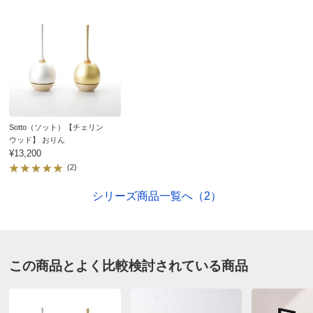
■素材：真鍮、磁器
出しているようです。購入して本当に良かったと思って
■セット内容：香立、香立受け皿、火立（カップ型ロウソ
ます。素敵です。
ク）、敷布
2026/07/10
■日本製
ディノスのサイズ（家具）
シルバー
Sotto（ソット）【チェリン
ウッド】 おりん
青森県
¥13,200
おりんの音で心整え、お香でさらに安心感が得られてい
(2)
ます。
シリーズ商品一覧へ（2）
2026/06/05
すべての口コミを見る
この商品とよく比較検討されている商品