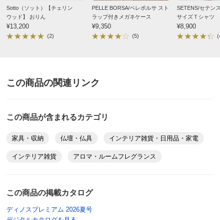
Sotto（ソット）【チェリン
PELLE BORSA/ペレボルサ スト
SETENS/セテ
ウッド】 おりん
ラップ付きメガネケース
サイズＴシャツ
¥13,200
¥9,350
¥8,900
(2)
(5)
(
この商品の関連リンク
この商品が含まれるカテゴリ
家具・収納
仏壇・仏具
インテリア雑貨・日用品・家電
インテリア雑貨
アロマ・ルームフレグランス
この商品の掲載カタログ
ディノスプレミアム 2026夏号
デジタルカタログを見る