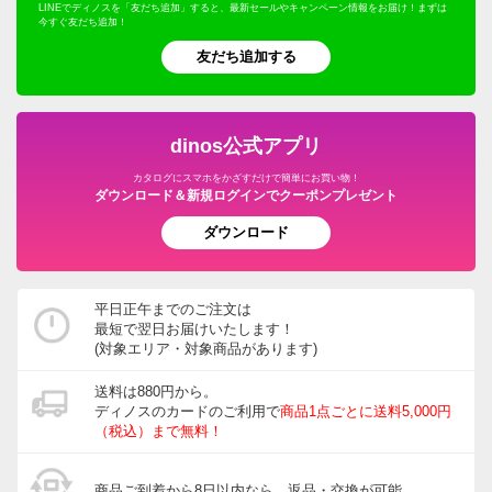
LINEでディノスを「友だち追加」すると、最新セールやキャンペーン情報をお届け！まずは
今すぐ友だち追加！
友だち追加する
dinos公式アプリ
カタログにスマホをかざすだけで簡単にお買い物！
ダウンロード＆新規ログインでクーポンプレゼント
ダウンロード
平日正午までのご注文は
最短で翌日お届けいたします！
(対象エリア・対象商品があります)
送料は880円から。
ディノスのカードのご利用で
商品1点ごとに送料5,000円
（税込）まで無料！
商品ご到着から8日以内なら、返品・交換が可能