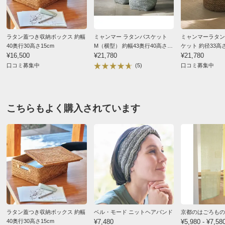
ラタン蓋つき収納ボックス 約幅
ミャンマー ラタンバスケット
ミャンマーラタン
40奥行30高さ15cm
M（横型） 約幅43奥行40高さ
ケット 約径33高さ
¥16,500
23cm
¥21,780
¥21,780
口コミ募集中
(5)
口コミ募集中
こちらもよく購入されています
ラタン蓋つき収納ボックス 約幅
ベル・モード ニットヘアバンド
京都のはごろもの
40奥行30高さ15cm
¥7,480
¥5,980 - ¥7,58