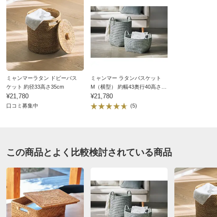
ミャンマーラタン ドビーバス
ミャンマー ラタンバスケット
ケット 約径33高さ35cm
M（横型） 約幅43奥行40高さ
¥21,780
23cm
¥21,780
口コミ募集中
(5)
この商品とよく比較検討されている商品