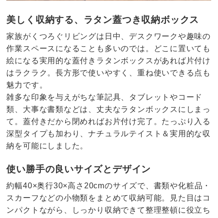
美しく収納する、ラタン蓋つき収納ボックス
家族がくつろぐリビングは日中、デスクワークや趣味の
作業スペースになることも多いのでは。どこに置いても
絵になる実用的な蓋付きラタンボックスがあれば片付け
はラクラク。長方形で使いやすく、重ね使いできる点も
魅力です。
雑多な印象を与えがちな筆記具、タブレットやコード
類、大事な書類などは、丈夫なラタンボックスにしまっ
て。蓋付きだから閉めればお片付け完了。たっぷり入る
深型タイプも加わり、ナチュラルテイスト＆実用的な収
納を可能にしました。
使い勝手の良いサイズとデザイン
約幅40×奥行30×高さ20cmのサイズで、書類や化粧品・
スカーフなどの小物類をまとめて収納可能。見た目はコ
ンパクトながら、しっかり収納できて整理整頓に役立ち