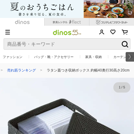
ファッション
バッグ・靴・アクセサリー
家具・収納
カーテン・ラ
売れ筋ランキング
ラタン蓋つき収納ボックス 約幅40奥行30高さ20cm
1
/
5