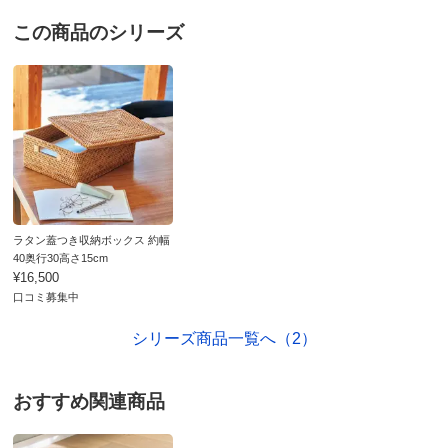
お支払い方法
送料について
この商品のシリーズ
■色：（ア）ナチュラル （イ）ブラック
■サイズ：約幅40奥行30高さ20cm
■本体重さ：約1.5kg（蓋含む）
■素材：ラタン
■ベトナム製（企画：日本）
※天然素材を使用し、手作りのため色味、サイズ、形状等
が若干異なる場合があります。
ディノスのサイズ（家具）
ラタン蓋つき収納ボックス 約幅
40奥行30高さ15cm
¥16,500
口コミ募集中
シリーズ商品一覧へ（2）
おすすめ関連商品