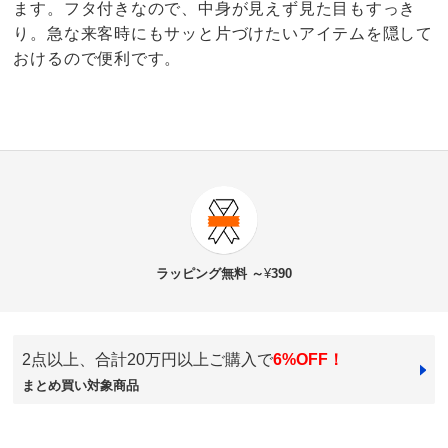
ます。フタ付きなので、中身が見えず見た目もすっき
り。急な来客時にもサッと片づけたいアイテムを隠して
おけるので便利です。
商品番号
900-6604-02
商品名・特徴
ラタン蓋つき収納ボックス 約幅40奥行30高さ20cm
ラッピング
無料 ～
¥
390
価格
¥19,800
税込 ¥18,000 税抜
2点以上、合計20万円以上ご購入で
6%OFF！
まとめ買い対象商品
送料・送料種
基本配送料：¥
880
別
※お届け先が同じであれば複数個ご購入いただいても¥880です。