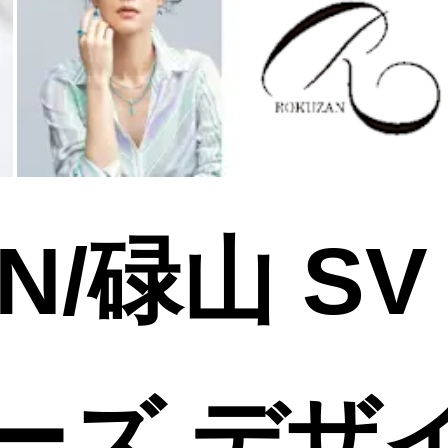
N/碌山 SV
ーズ デザ