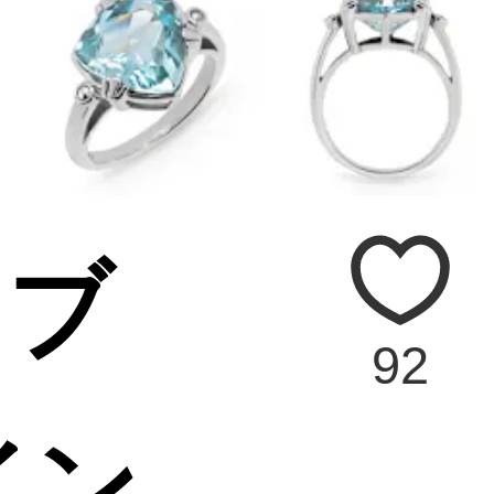
 ブ
92
イン