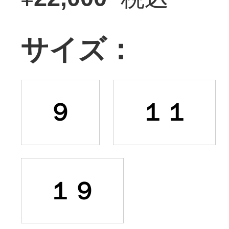
サイズ：
９
１１
１９