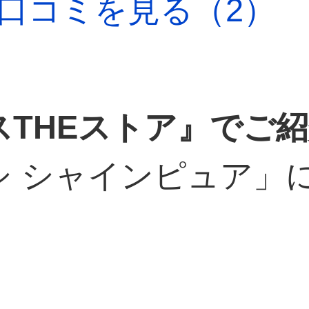
口コミを見る（2）
THEストア』でご
シ シャインピュア」