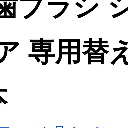
歯ブラシ 
ア 専用替
本