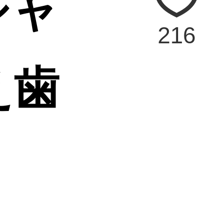
シャ
216
え歯