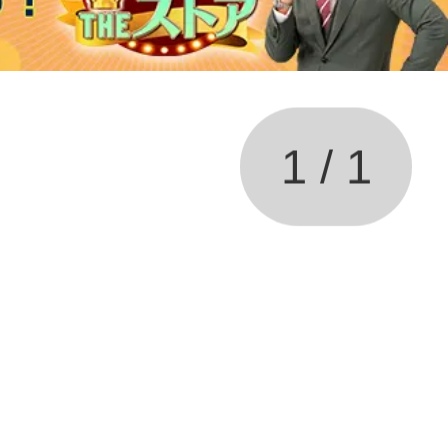
1
/
1