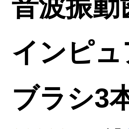
音波振動
インピュ
ブラシ3