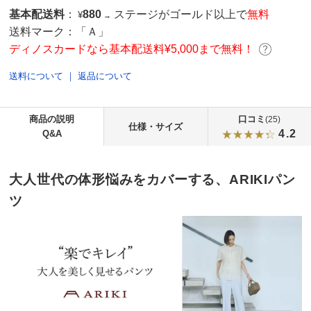
基本配送料
：
880
ステージがゴールド以上で
無料
¥
→
送料マーク：
「Ａ」
ディノスカードなら基本配送料¥5,000まで無料！
送料について
｜
返品について
商品の説明
口コミ
(25)
仕様・サイズ
4.2
Q&A
大人世代の体形悩みをカバーする、ARIKIパン
ツ