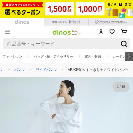
ファッション
バッグ・靴・アクセサリー
家具・収納
カーテン・ラ
ン
パンツ
ワイドパンツ
ARIKI/有木 すっきりセミワイドパンツ
1
/
18