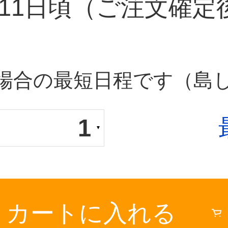
11日頃
（ご注文確定
場合の最短日程です（島
1
カートに入れる