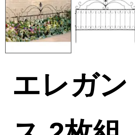
エレガン
ス 2枚組